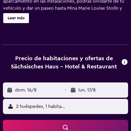
aparcamiento en las instalaciones, podrás olvidarte de tu
vehículo y dar un paseo hasta Mina Marie Louise Stolln y
Ayuntamiento de Bad Gottleuba-Berggiesshübel. Para tu
Leer más
comodidad, encontrarás frigorífico y cafetera y tetera.
Disfruta del wifi y de la televisión. El cuarto de baño
incluye un secador de pelo y toallas. Otras comodidades
de este alojamiento de 1 dormitorio y 1 baño incluyen
ropa de cama y un escritorio.
Precio de habitaciones y ofertas de
Sächsisches Haus - Hotel & Restaurant
dom. 16/8
-
lun. 17/8
2 huéspedes, 1 habitación