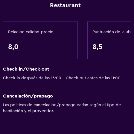
Estacionamiento y transporte
Restaurant
Estacionamiento
Servicio de traslado
Relación calidad-precio
Puntuación de la ubi
Estacionamiento privado
8,0
8,5
Sistema de entretenimiento
Radio
TV
Check-in/Check-out
Check-in después de las 13:00 - Check-out antes de las 11:00
TV por cable o vía satélite
Accesibilidad y adecuación
Cancelación/prepago
Habitaciones para no fumadores disponibles
Las políticas de cancelación/prepago varían según el tipo de
habitación y el proveedor.
Mascotas permitidas bajo consulta (pueden aplicar cargos
extra)