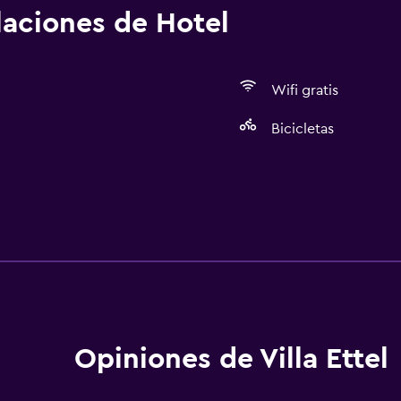
alaciones de Hotel
Wifi gratis
Bicicletas
Estacionamiento y tran
Traslado aeropuerto
Servicios básicos
Opiniones de Villa Ettel
Wifi gratis