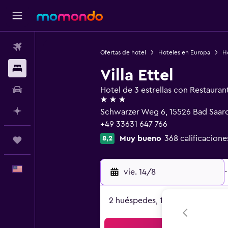
Vuelos
Ofertas de hotel
Hoteles en Europa
H
Alojamientos
Villa Ettel
Autos
Hotel de 3 estrellas con Restauran
3 estrellas
Planifica con IA
Schwarzer Weg 6, 15526 Bad Saa
+49 33631 647 766
Muy bueno
368 calificacione
8,2
Trips
Español
vie. 14/8
-
2 huéspedes, 1 habitación