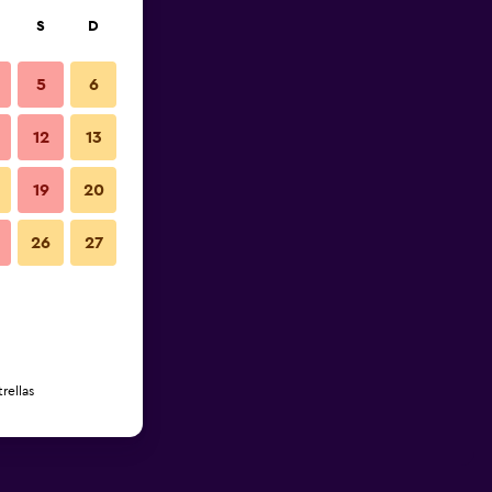
S
D
5
6
12
13
19
20
26
27
rellas