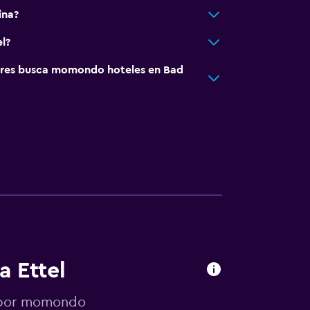
ina?
el?
res busca momondo hoteles en Bad
a Ettel
s por momondo