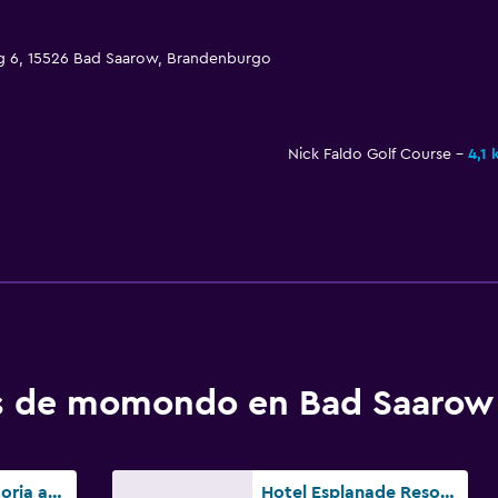
eg 6, 15526 Bad Saarow, Brandenburgo
Nick Faldo Golf Course
4,1 
os de momondo en Bad Saarow
ApartHotel Victoria am See
Hotel Esplanade Resort & Spa - Adults Only