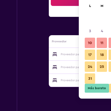
Bus
L
M
3
4
Proveedor
10
11
Proveedor para Villa Ettel
17
18
24
25
Proveedor para Villa Ettel
31
Proveedor para Villa Ettel
Más barato