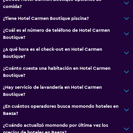
comida?
Vista a la piscina
Espacio de almacenamiento
¿Tiene Hotel Carmen Boutique piscina?
¿Cuál es el número de teléfono de Hotel Carmen
Salud y seguridad
Boutique?
Limpieza diaria
¿A qué hora es el check-out en Hotel Carmen
Botiquín de primeros auxilios
Boutique?
Cámaras CCTV en zonas comunes
¿Cuánto cuesta una habitación en Hotel Carmen
Seguridad las 24 horas
Boutique?
Caja fuerte
¿Hay servicio de lavandería en Hotel Carmen
Boutique?
Servicios y facilidades
¿En cuántos operadores busca momondo hoteles en
Servicio de conserjería
Baeza?
Servicio de habitaciones
¿Cuándo actualizó momondo por última vez los
Mostrador de información turística
precios de hoteles en Baeza?