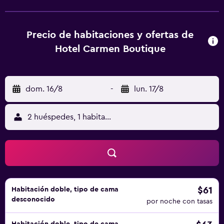
zona en el precioso comedor recién reformado. El hotel
también alberga un bar que sirve bebidas. El Hotel Carmen
Boutique cuenta con piscina. Los huéspedes pueden
Precio de habitaciones y ofertas de
relajarse en las tumbonas de la piscina. Todas las
Hotel Carmen Boutique
habitaciones incluyen conexión gratuita a internet y Smart
TV de 55 pulgadas. El personal ofrece servicio de
información turística y puede ayudar a los huéspedes a
dom. 16/8
-
lun. 17/8
organizar su estancia en Andalucía.
2 huéspedes, 1 habitación
$61
Habitación doble, tipo de cama
desconocido
por noche con tasas