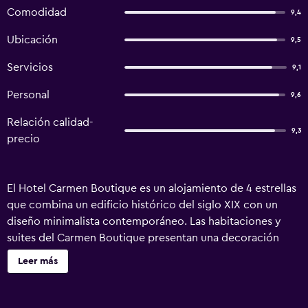
Comodidad
9,4
Ubicación
9,5
Servicios
9,1
Personal
9,6
Relación calidad-
9,3
precio
El Hotel Carmen Boutique es un alojamiento de 4 estrellas
que combina un edificio histórico del siglo XIX con un
diseño minimalista contemporáneo. Las habitaciones y
suites del Carmen Boutique presentan una decoración
elegante y cuentan con suelo de madera de calidad,
Leer más
detalles metálicos, baño de piedra y muebles
contemporáneos. TV de pantalla plana. Por las mañanas se
sirve un desayuno elaborado con productos frescos de la