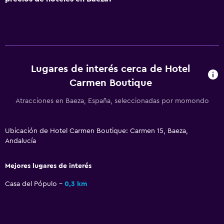
Acceso con tarjeta
Recepción 24 horas
Sistema de entretenimiento
TV de pantalla plana
Lugares de interés cerca de Hotel
TV por cable o vía satélite
Carmen Boutique
Servicio de streaming
Atracciones en Baeza, España, seleccionadas por momondo
TV
Ubicación de Hotel Carmen Boutique: Carmen 15, Baeza,
Aire libre
Andalucía
Terraza/patio
Mejores lugares de interés
Sillas de playa
Casa del Pópulo
0,3 km
Terraza
Jardín