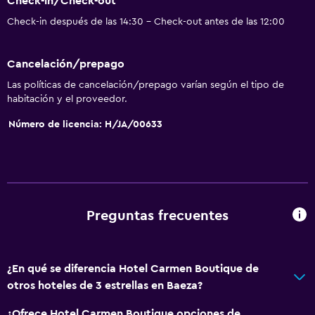
Check-in/Check-out
Para no fumadores
Check-in después de las 14:30 - Check-out antes de las 12:00
Plantas superiores accesibles por ascensor
Cancelación/prepago
Baño
Las políticas de cancelación/prepago varían según el tipo de
Ducha
habitación y el proveedor.
Secador de pelo
Número de licencia: H/JA/00633
Aseo
Papel higiénico
Baño privado
Ducha italiana
Preguntas frecuentes
General
Vista a una calle tranquila
¿En qué se diferencia Hotel Carmen Boutique de
otros hoteles de 3 estrellas en Baeza?
Piso de parquet o madera noble
Habitaciones insonorizadas
¿Ofrece Hotel Carmen Boutique opciones de