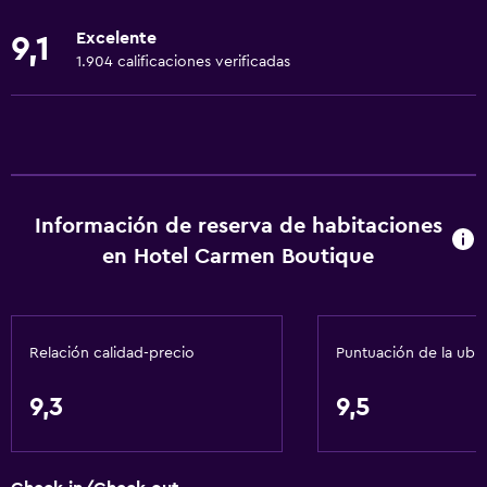
Extinguidor
Excelente
9,1
Artículos de aseo gratis
1.904 calificaciones verificadas
Champú
Alarma de humo
Calefacción
Gel de ducha
Información de reserva de habitaciones
Aire acondicionado
en Hotel Carmen Boutique
Papeleras
Accesibilidad y adecuación
Relación calidad-precio
Puntuación de la ubi
Accesibilidad
Ducha adaptada para silla de ruedas
9,3
9,5
Ascensor
Ascensor disponible