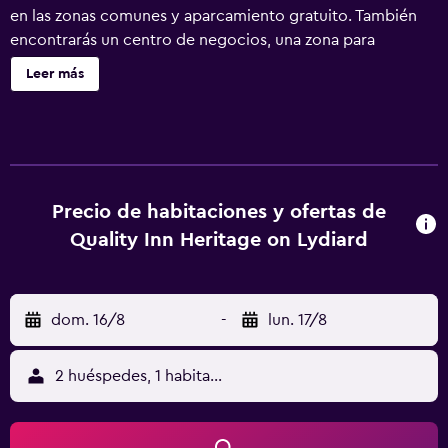
en las zonas comunes y aparcamiento gratuito. También
encontrarás un centro de negocios, una zona para
conferencias y servicio de tintorería. Quality Inn Heritage
Leer más
On Lydiard ofrece 13 alojamientos con aire
acondicionado, minibar y caja fuerte. Se ofrece una
televisión LCD de 40 pulgadas con canales por cable. Se
ofrece frigorífico, microondas y cafetera y tetera. Los
baños están equipados con artículos de higiene personal
gratuitos y secador de pelo. Este hotel en Ballarat ofrece
Precio de habitaciones y ofertas de
acceso a Internet wifi gratis. Los servicios para las
Quality Inn Heritage on Lydiard
personas de negocios incluyen escritorio y teléfono. Se
ofrece servicio de limpieza todos los días. Los servicios de
ocio y esparcimiento en este hotel incluyen gimnasio.
dom. 16/8
-
lun. 17/8
2 huéspedes, 1 habitación