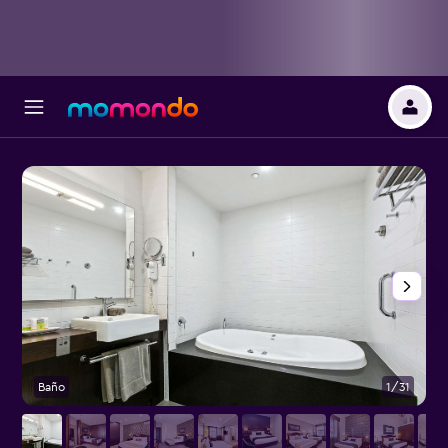
Baño
1/31