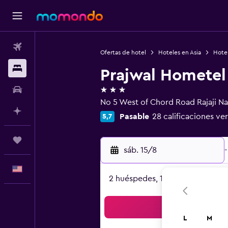
Vuelos
Ofertas de hotel
Hoteles en Asia
Hotel
Alojamientos
Prajwal Hometel
3 estrellas
Autos
No 5 West of Chord Road Rajaji Na
Planifica con IA
Pasable
28 calificaciones ver
5,7
Trips
sáb. 15/8
-
Español
2 huéspedes, 1 habitación
Bus
L
M