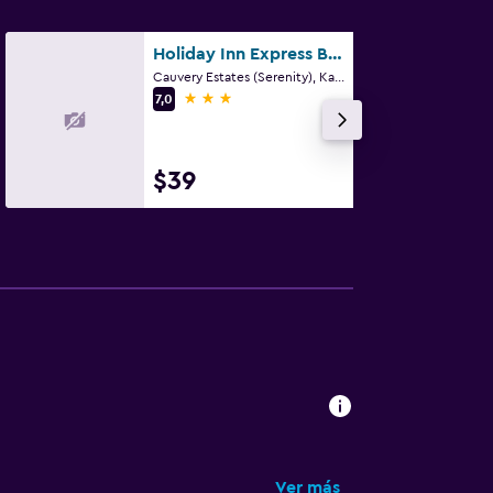
Holiday Inn Express Bengaluru Yeshwantpur By IHG
Cauvery Estates (Serenity), Katha 10/1/1, Bangalore
3 estrellas
7,0
$39
Ver más