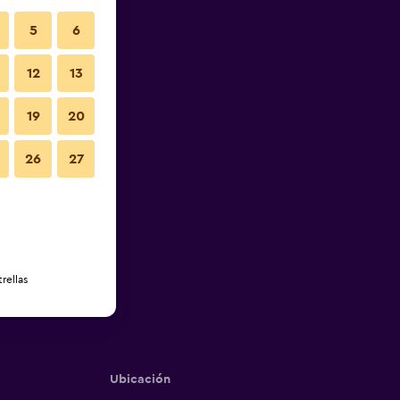
5
6
12
13
19
20
26
27
rellas
Ubicación