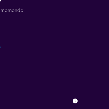
or momondo
m