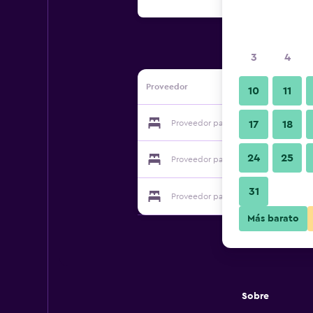
3
4
Proveedor
10
11
Proveedor para Prajwal Hometel by 
17
18
24
25
Proveedor para Prajwal Hometel by 
31
Proveedor para Prajwal Hometel by 
Más barato
Sobre