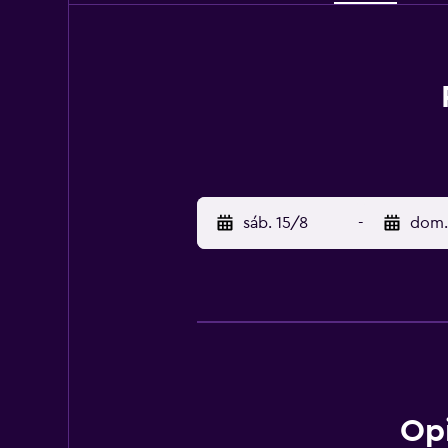
sáb. 15/8
-
dom.
Op