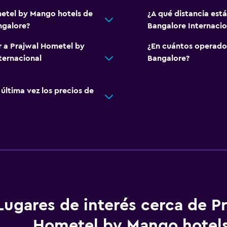
metel by Mango hotels de
¿A qué distancia est
ngalore?
Bangalore Internac
r a Prajwal Hometel by
¿En cuántos operado
ternacional
Bangalore?
ltima vez los precios de
Lugares de interés cerca de P
Hometel by Mango hotel