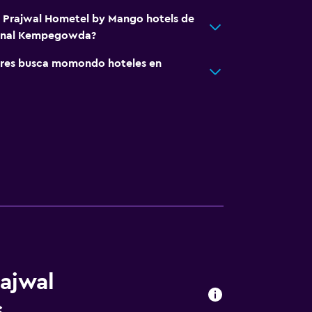
á Prajwal Hometel by Mango hotels de
ional Kempegowda?
res busca momondo hoteles en
rajwal
s