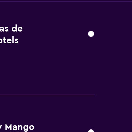
tas de
tels
by Mango