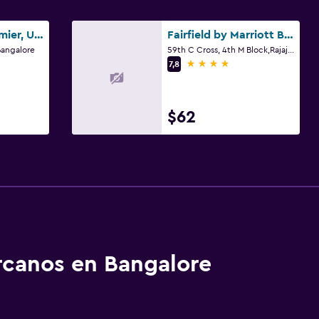
Lemon Tree Premier, Ulsoor Lake, Bangalore
Fairfield by Marriott Bengaluru Rajajinagar
Bangalore
59th C Cross, 4th M Block,Rajaji Nagar, Bangalore
4 estrellas
7,8
$62
rcanos en Bangalore