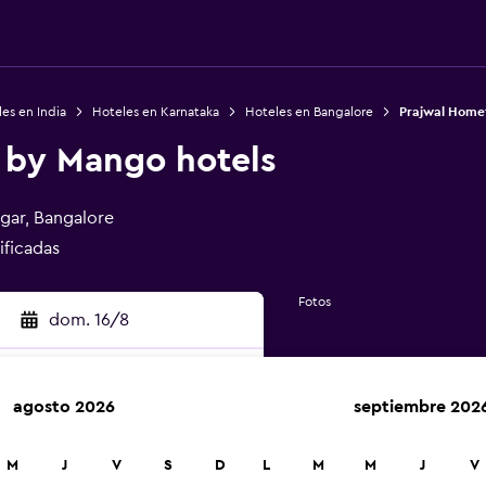
es en India
Hoteles en Karnataka
Hoteles en Bangalore
Prajwal Homet
 by Mango hotels
gar, Bangalore
ificadas
Fotos
dom. 16/8
agosto 2026
septiembre 202
car
M
J
V
S
D
L
M
M
J
V