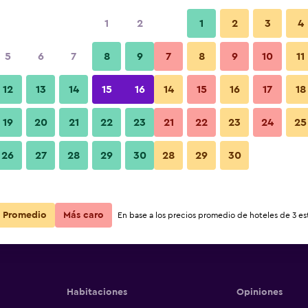
1
2
1
2
3
4
5
6
7
8
9
7
8
9
10
11
12
13
14
15
16
14
15
16
17
18
Ver precios
Mango hotels
19
20
21
22
23
21
22
23
24
25
26
27
28
29
30
28
29
30
Ver precios
Mango hotels
Ver precios
Mango hotels
Promedio
Más caro
En base a los precios promedio de hoteles de 3 est
Habitaciones
Opiniones