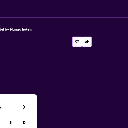
el by Mango hotels
6
S
D