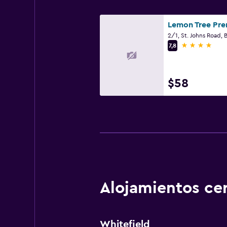
2/1, St. Johns Road, 
4 estrellas
7,8
$58
Alojamientos ce
Whitefield