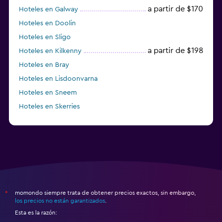
a partir de $170
Hoteles en Galway
Hoteles en Doolin
Hoteles en Sligo
a partir de $198
Hoteles en Kilkenny
Hoteles en Bray
Hoteles en Lisdoonvarna
Hoteles en Sneem
Hoteles en Skerries
Hoteles en Lusk
momondo siempre trata de obtener precios exactos, sin embargo,
*
los precios no están garantizados
.
Esta es la razón: