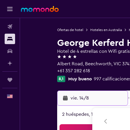
Vuelos
Ofertas de hotel
Hoteles en Australia
Alojamientos
George Kerferd 
Autos
Hotel de 4 estrellas con Wifi gratis
4 estrellas
Planifica con IA
Albert Road, Beechworth, VIC 374
+61 357 282 618
Muy bueno
997 calificacione
8,1
Trips
Español
vie. 14/8
-
2 huéspedes, 1 habitación