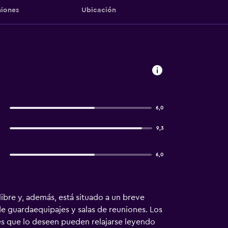
iones
Ubicación
6,0
9,3
6,0
libre y, además, está situado a un breve
de guardaequipajes y salas de reuniones. Los
es que lo deseen pueden relajarse leyendo