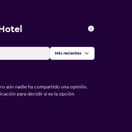
Hotel
Ordenar por
:
Más recientes
ero aún nadie ha compartido una opinión.
bicación para decidir si es la opción