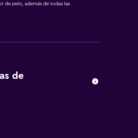
or de pelo, además de todas las
e puede acceder caminando a Beechworth
lbury se encuentra a un trayecto de 50
tas de