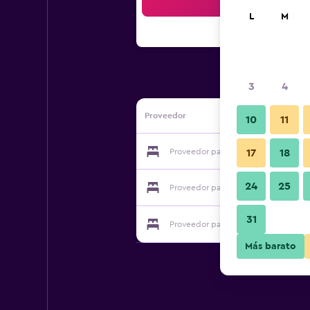
Bus
L
M
3
4
Proveedor
10
11
Proveedor para George Kerferd Hote
17
18
24
25
Proveedor para George Kerferd Hote
31
Proveedor para George Kerferd Hote
Más barato