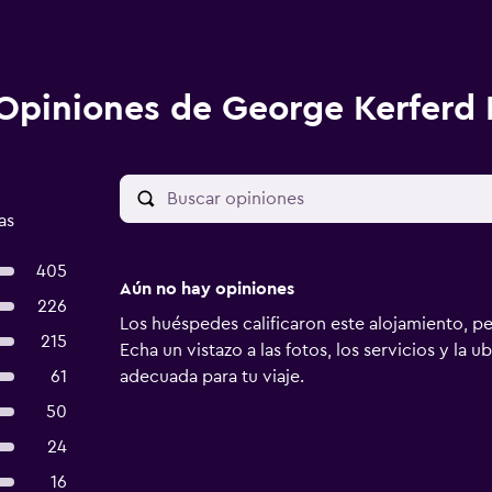
Opiniones de George Kerferd 
as
405
Aún no hay opiniones
226
Los huéspedes calificaron este alojamiento, p
215
Echa un vistazo a las fotos, los servicios y la u
61
adecuada para tu viaje.
50
24
16