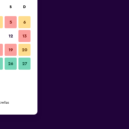
S
D
5
6
12
13
19
20
26
27
rellas