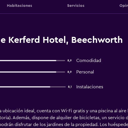
Habitaciones
Servicios
Opin
e Kerferd Hotel, Beechworth
Comodidad
8,9
Personal
8,9
Instalaciones
8,1
ubicación ideal, cuenta con Wi-Fi gratis y una piscina al aire 
oria). Además, dispone de alquiler de bicicletas, un servicio 
drán disfrutar de los jardines de la propiedad. Los huésped