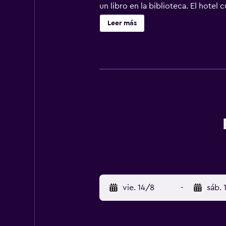
un libro en la biblioteca. El hote
comodidades necesarias para ase
Leer más
Telegraph Station, que conecta a 
minutos en coche.
vie. 14/8
-
sáb. 