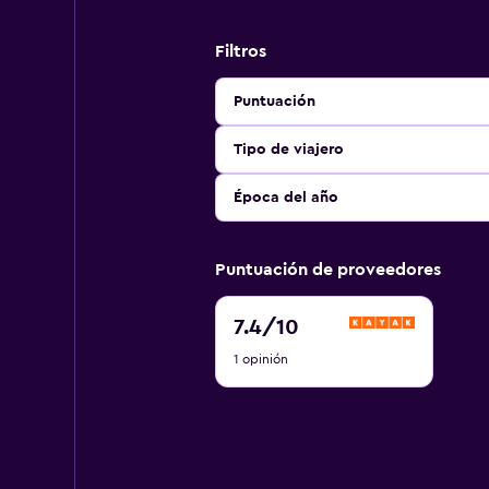
Filtros
Puntuación
Tipo de viajero
Época del año
Puntuación de proveedores
7.4
7.4
/10
de
1 opinión
10