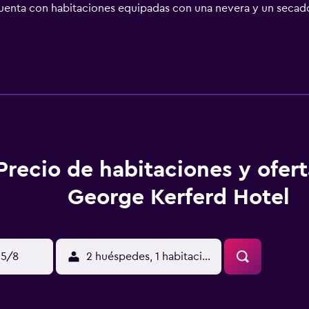
l cuenta con habitaciones equipadas con una nevera y un secad
gurarte una estancia cómoda. Desde George Kerferd Hotel s
los huéspedes con la zona de alrededores. El Aeropuerto de A
Precio de habitaciones y ofer
George Kerferd Hotel
15/8
2 huéspedes, 1 habitación