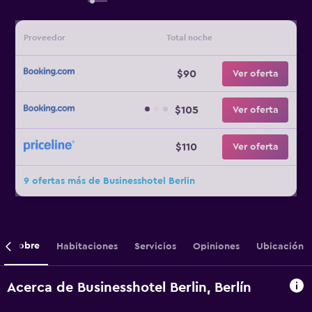
Proveedor
Total noche
$90
Ver oferta
$105
Ver oferta
$110
Ver oferta
9 ofertas más de Businesshotel Berlin
Sobre
Habitaciones
Servicios
Opiniones
Ubicación
Acerca de Businesshotel Berlin, Berlín