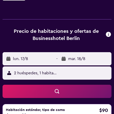
cómoda. Todas ellas tienen un cuarto de baño que incluye
una ducha y un secador de pelo. Los huéspedes del hotel
pueden disfrutar de una copa en el bar del
establecimiento, que es una opción muy práctica para
tomar algo por la noche. El Aeropuerto de Tegel está a 25
Precio de habitaciones y ofertas de
minutos en coche y Pankow-Heinersdorf Railway Station
Businesshotel Berlin
queda a unos 20 minutos caminando. Berlin Wall y
Alexanderplatz están a solo un breve trayecto en coche
del hotel.
lun. 17/8
-
mar. 18/8
2 huéspedes, 1 habitación
$90
Habitación estándar, tipo de cama