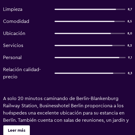
Limpieza
8,7
Comodidad
8,5
Ubicación
8,0
Servicios
8,2
Personal
9,1
Relación calidad-
8,3
precio
A solo 20 minutos caminando de Berlin-Blankenburg
Railway Station, Businesshotel Berlin proporciona a los
huéspedes una excelente ubicación para su estancia en
Berlín. También cuenta con salas de reuniones, un jardín y
servicio de despertador. En el hotel hay 97 habitaciones, y
Leer más
todas ellas ofrecen todo lo necesario para una estancia