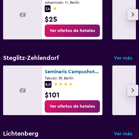
Johannisstr. 11, Berlín
1 estrella
7,4
$25
Ver ofertas de hoteles
Steglitz-Zehlendorf
Ver más
Seminaris Campushotel Berlin
Takustr. 39, Berlín
4 estrellas
8,0
$101
Ver ofertas de hoteles
Lichtenberg
Ver más