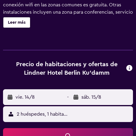
conexión wifi en las zonas comunes es gratuita. Otras
instalaciones incluyen una zona para conferencias, servicio
de tintorería y lavandería. Lindner Hotel Berlin Ku’damm,
Leer más
part of JdV by Hyatt ofrece 146 alojamientos con caja
fuerte y secador de pelo. Este hotel en Berlín ofrece
acceso a Internet por cable y wifi gratis. Las habitaciones
disponen de baño parcialmente abierto. Los baños están
equipados con ducha y artículos de higiene personal
gratuitos. Se ofrece servicio de limpieza todos los días y
Precio de habitaciones y ofertas de
es posible solicitar tabla de planchar con plancha. Los
Lindner Hotel Berlin Ku'damm
servicios de ocio y esparcimiento en este hotel incluyen
gimnasio. No se permite la entrada al gimnasio a
huéspedes menores de 16 años. Se pueden practicar las
vie. 14/8
-
sáb. 15/8
actividades de ocio y esparcimiento que se indican más
abajo en las instalaciones o cerca del alojamiento (es
posible que se aplique un recargo).
2 huéspedes, 1 habitación