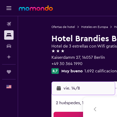
Vuelos
Ofertas de hotel
Hoteles en Europa
H
Alojamientos
Hotel Brandies B
Autos
Hotel de 3 estrellas con Wifi gratis
3 estrellas
Planifica con IA
Kaiserdamm 27, 14057 Berlín
+49 30 364 1990
Muy bueno
1.692 calificacion
8,7
Trips
Español
vie. 14/8
-
2 huéspedes, 1 habitación