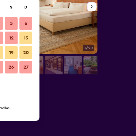
S
D
5
6
12
13
1/20
Otros
19
20
26
27
rellas