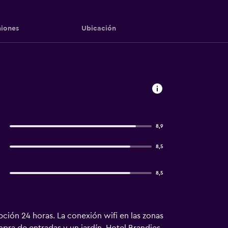
iones
Ubicación
8,9
8,5
8,5
ción 24 horas. La conexión wifi en las zonas