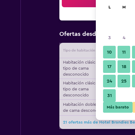
Bus
L
M
$107
Ofertas desde
/
Oferta m
3
4
Tipo de habitación
Proveedo
10
11
Habitación clásica,
17
18
tipo de cama
desconocido
24
25
Habitación clásica,
tipo de cama
desconocido
31
Habitación doble, tipo
Más barato
de cama desconocido
21 ofertas más de Hotel Brandies Be