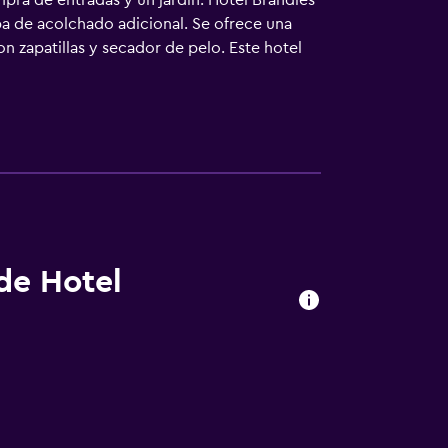
mpra de entradas y un jardín. Hotel Brandies
pa de acolchado adicional. Se ofrece una
n zapatillas y secador de pelo. Este hotel
en escritorio y teléfono. Las habitaciones
lergénicos y tabla de planchar con plancha.
 de Hotel