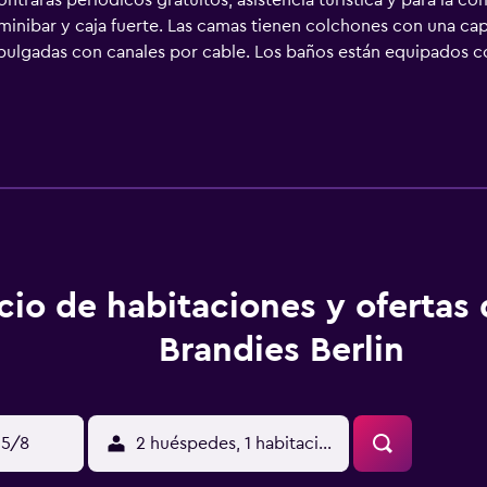
trarás periódicos gratuitos, asistencia turística y para la co
minibar y caja fuerte. Las camas tienen colchones con una ca
 pulgadas con canales por cable. Los baños están equipados co
wifi gratis. Los servicios para las personas de negocios incluy
 y cortinas opacas. Es posible solicitar juegos de cama hipoa
s los días.
cio de habitaciones y ofertas
Brandies Berlin
15/8
2 huéspedes, 1 habitación