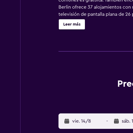
comunes es gratuita. También encon
Berlin ofrece 37 alojamientos con 
televisión de pantalla plana de 26
en Berlín ofrece acceso a Internet 
Leer más
también incluyen cafetera y tetera
Se ofrece servicio de limpieza todo
Pre
vie. 14/8
-
sáb. 