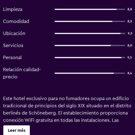
Limpieza
8,8
Comodidad
8,2
Ubicación
9,3
Servicios
8,0
Personal
9,5
Relación calidad-
8,4
precio
Este hotel exclusivo para no fumadores ocupa un edificio
tradicional de principios del siglo XIX situado en el distrito
berlinés de Schöneberg. El establecimiento proporciona
conexión WiFi gratuita en todas las instalaciones. Las
amplias habitaciones del Hotel Gunia presentan una
Leer más
decoración individual con el techo de estuco y muebles