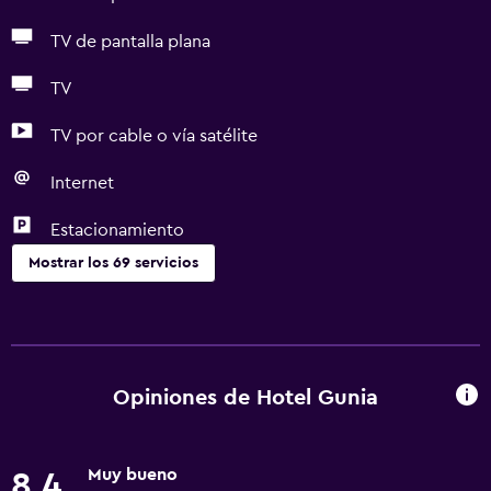
TV de pantalla plana
TV
TV por cable o vía satélite
Internet
Estacionamiento
Mostrar los 69 servicios
Cocina
Tetera eléctrica
Horno
Opiniones de Hotel Gunia
Utensilios de cocina
Cocina
Muy bueno
8,4
Tetera/cafetera