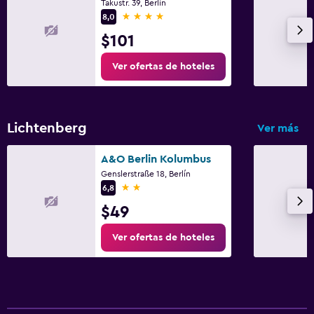
Takustr. 39, Berlín
Fax/fotocopiadora
4 estrellas
8,0
$101
Comedor
Ver ofertas de hoteles
La comida se puede entregar en el alojamiento
Actividades
Lichtenberg
Ver más
Bicicletas
A&O Berlin Kolumbus
Genslerstraße 18, Berlín
2 estrellas
6,8
$49
Ver ofertas de hoteles