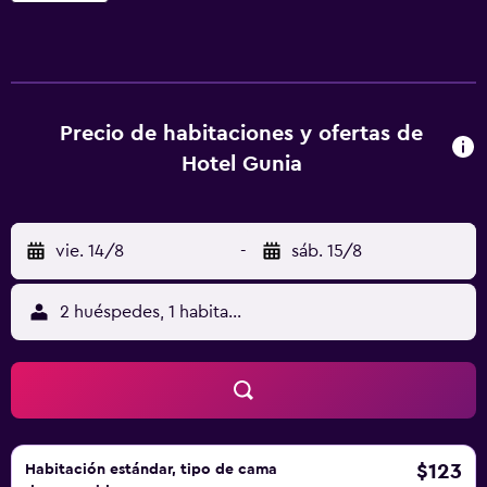
antiguos con un toque moderno e incluyen camas con
somier y TV de pantalla plana. Además, están orientadas al
patio interior y ofrecen un ambiente tranquilo alejado del
ruido de la calle. El establecimiento sirve un sabroso
desayuno continental diario por un suplemento. Podrá
Precio de habitaciones y ofertas de
empezar a explorar Berlín a pocos pasos desde el
Hotel Gunia
establecimiento. La plaza Wittenbergplatz, donde
comienza la famosa avenida comercial Kurfürstendamm,
se halla a solo 10 minutos a pie. La estación de metro y la
vie. 14/8
-
sáb. 15/8
parada de autobús de Nollendorfplatz están a 5 minutos a
pie del hotel.
2 huéspedes, 1 habitación
$123
Habitación estándar, tipo de cama