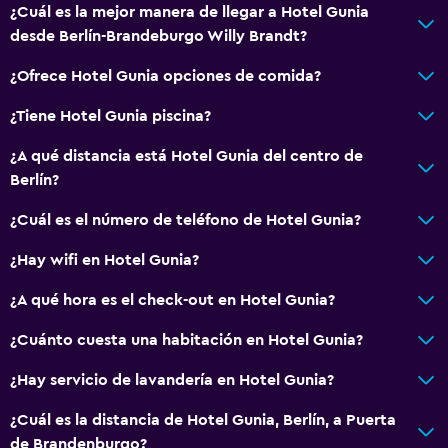
Ventana
¿Cuál es la mejor manera de llegar a Hotel Gunia
desde Berlín-Brandeburgo Willy Brandt?
Zona de estar
Vista al jardín
¿Ofrece Hotel Gunia opciones de comida?
Piso de parquet o madera noble
¿Tiene Hotel Gunia piscina?
Vista al patio interior
¿A qué distancia está Hotel Gunia del centro de
Piso de mosaico/mármol
Berlín?
¿Cuál es el número de teléfono de Hotel Gunia?
Accesibilidad y adecuación
Unidad ubicada en la planta baja
¿Hay wifi en Hotel Gunia?
Para no fumadores
¿A qué hora es el check-out en Hotel Gunia?
Almohada sin plumas
¿Cuánto cuesta una habitación en Hotel Gunia?
Plantas superiores accesibles por escaleras
¿Hay servicio de lavandería en Hotel Gunia?
Entrada privada
¿Cuál es la distancia de Hotel Gunia, Berlín, a Puerta
Baño
de Brandenburgo?