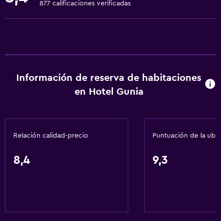
877 calificaciones verificadas
Tostadora
Nevera
Cafetera
Cocina
Información de reserva de habitaciones
Cocineta
en Hotel Gunia
Servicios básicos
Wifi gratis
Relación calidad-precio
Puntuación de la ubi
Wifi disponible en todas las instalaciones
Internet
8,4
9,3
Ropa de cama
Toallas
Champú
Alarma de humo