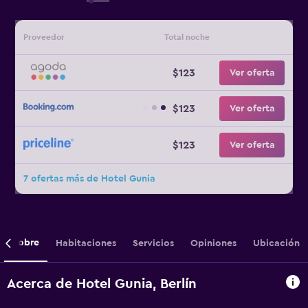
Proveedor
Total noche
$123
Ver oferta
$123
Ver oferta
$123
Ver oferta
7 ofertas más de Hotel Gunia
Sobre
Habitaciones
Servicios
Opiniones
Ubicación
Acerca de Hotel Gunia, Berlín