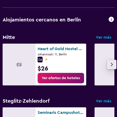
Cama plegable
Enchufe cerca de la cama
Alojamientos cercanos en Berlín
Armario o clóset
Salud y seguridad
Mitte
Ver más
Limpieza diaria
Heart of Gold Hostel & Capsules Berlin
Botiquín de primeros auxilios
Johannisstr. 11, Berlín
1 estrella
7,4
Caja fuerte
$26
Ideal para familias
Ver ofertas de hoteles
Cuidado de niños o guardería
Cuna/cama nido disponibles
Periquera
Steglitz-Zehlendorf
Ver más
Seminaris Campushotel Berlin
Zona de trabajo