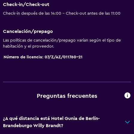
Check-in/Check-out
Calefacción
Check-in después de las 14:00 - Check-out antes de las 11:00
Gel de ducha
Papeleras
Cancelación/prepago
Las políticas de cancelación/prepago varían según el tipo de
Servicios y facilidades
habitación y el proveedor.
Cajero automático/banco
Número de licencia: 07/Z/AZ/011760-21
Servicio de despertador
Cambio de divisas
Servicio de habitaciones
Mostrador de información turística
Preguntas frecuentes
Acceso con llave
Check-out exprés
¿A qué distancia está Hotel Gunia de Berlín-
Brandeburgo Willy Brandt?
General