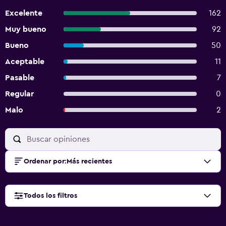
Excelente
162
Muy bueno
92
Bueno
50
Aceptable
11
Pasable
7
Regular
0
Malo
2
Ordenar por
:
Más recientes
Todos los filtros