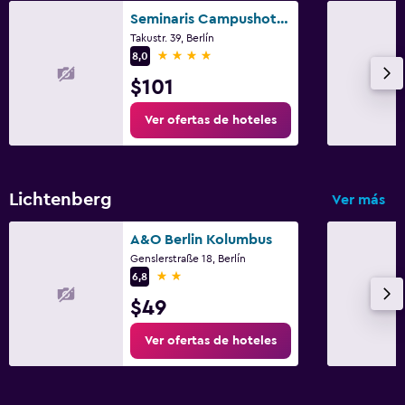
Seminaris Campushotel Berlin
Takustr. 39, Berlín
4 estrellas
8,0
$101
Ver ofertas de hoteles
Lichtenberg
Ver más
A&O Berlin Kolumbus
Genslerstraße 18, Berlín
2 estrellas
6,8
$49
Ver ofertas de hoteles