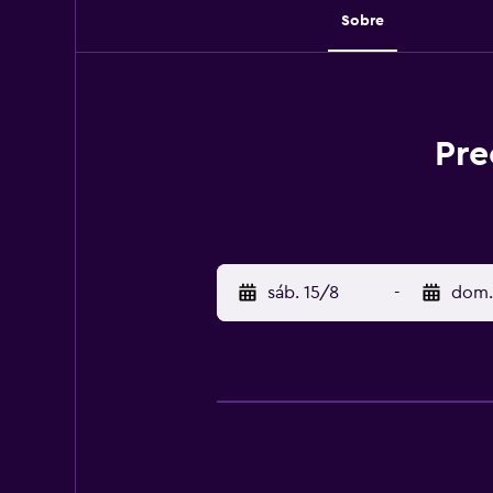
Sobre
Pre
sáb. 15/8
-
dom.