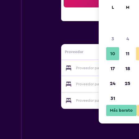
Bus
L
M
3
4
Proveedor
10
11
Proveedor para Hotel Buchberg
17
18
24
25
Proveedor para Hotel Buchberg
31
Proveedor para Hotel Buchberg
Más barato