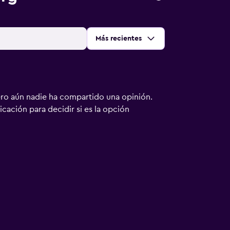
Ordenar por
:
Más recientes
ero aún nadie ha compartido una opinión.
bicación para decidir si es la opción