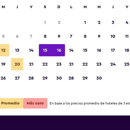
car
M
J
V
S
D
L
M
M
J
V
1
2
1
2
3
4
5
6
7
8
9
7
8
9
10
11
Restaurante
12
13
14
15
16
14
15
16
17
18
Ver precios
19
20
21
22
23
21
22
23
24
25
Fotos
26
27
28
29
30
28
29
30
Ver precios
Ver precios
Promedio
Más caro
En base a los precios promedio de hoteles de 3 est