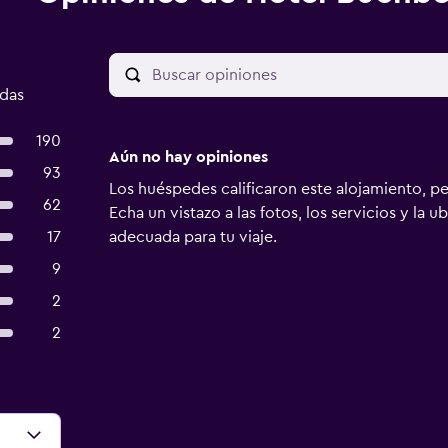
adas
190
Aún no hay opiniones
93
Los huéspedes calificaron este alojamiento, p
62
Echa un vistazo a las fotos, los servicios y la u
17
adecuada para tu viaje.
9
2
2