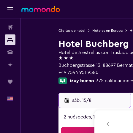
Vuelos
Ofertas de hotel
Hoteles en Europa
H
Alojamientos
Hotel Buchberg
Autos
Hotel de 3 estrellas con Traslado 
3 estrellas
Planifica con IA
Buchbergstrasse 13, 88697 Berma
+49 7544 951 9580
Muy bueno
375 calificacione
8,5
Trips
Español
sáb. 15/8
-
2 huéspedes, 1 habitación