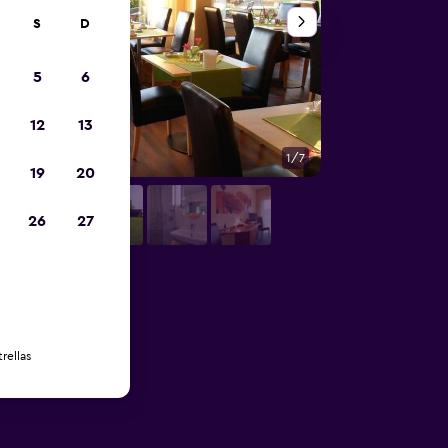
S
D
5
6
12
13
1/7
Vista del exterior
19
20
26
27
rellas