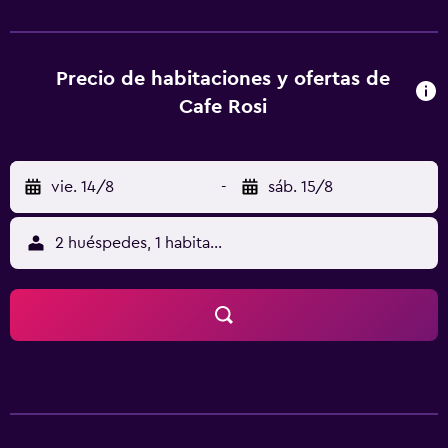
incluyen un balcón con vistas al río. El restaurante del Rosi
sirve desayunos abundantes y platos regionales. En
verano se puede disfrutar de cervezas alemanas y vinos
excelentes de la región de Mosela en la taberna al aire
Precio de habitaciones y ofertas de
libre. El establecimiento está a 10 minutos a pie del centro
Cafe Rosi
histórico de Bernkastel-Kues, que alberga casas con
entramado de madera y la plaza medieval del mercado. La
puerta de Graach, de estilo barroco, se encuentra a solo 1
vie. 14/8
-
sáb. 15/8
km. El Cafe Rosi proporciona aparcamiento gratuito y la
autopista A1 está a 20 minutos en coche. Se ofrece garaje
para bicicletas y motocicletas de forma gratuita.
2 huéspedes, 1 habitación