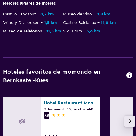
Mejores lugares de interés
Terraza
Castillo Landshut
0,7 km
Museo de Vino
0,8 km
Terraza/patio
Winery Dr. Loosen
1,5 km
Castillo Baldenau
11,0 km
Museo de Teléfonos
11,5 km
S.A. Prum
3,6 km
Salud y seguridad
Limpieza diaria
Caja fuerte
Ideal para familias
Hoteles favoritos de momondo en
Cuna/cama nido disponibles
Bernkastel-Kues
Hotel-Restaurant Moselblumchen
Schwanenstr. 10, Bernkastel-Kues, Renania-Palatinado
3 estrellas
7,8