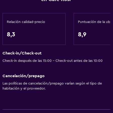
Secador de pelo
Aseo
Relación calidad-precio
Puntuación de la ubi
Papel higiénico
Ducha
8,3
8,9
Baño privado
Accesibilidad y adecuación
Check-in/Check-out
Habitaciones para no fumadores disponibles
Check-in después de las 15:00 - Check-out antes de las 10:00
Mascotas permitidas bajo consulta (pueden aplicar cargos
extra)
Cancelación/prepago
Almohada sin plumas
Las políticas de cancelación/prepago varían según el tipo de
habitación y el proveedor.
Plantas superiores accesibles por escaleras
Comedor