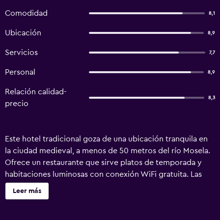
Comodidad
8,1
Ubicación
8,9
Servicios
7,7
Personal
8,9
Relación calidad-
8,3
precio
Este hotel tradicional goza de una ubicación tranquila en
la ciudad medieval, a menos de 50 metros del río Mosela.
Ofrece un restaurante que sirve platos de temporada y
habitaciones luminosas con conexión WiFi gratuita. Las
habitaciones del Cafe Rosi están decoradas en tonos
Leer más
alegres y cuentan con muebles de estilo clásico. Todas
están equipadas con TV vía satélite y algunas también