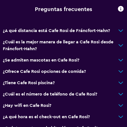
Tetera eléctrica
Preguntas frecuentes
Restaurante
Almuerzos para llevar
Menús para dietas especiales (bajo petición)
¿A qué distancia está Cafe Rosi de Fráncfort-Hahn?
¿Cuál es la mejor manera de llegar a Cafe Rosi desde
General
Fráncfort-Hahn?
Ventana
¿Se admiten mascotas en Cafe Rosi?
Vista al río
Zona de estar
¿Ofrece Cafe Rosi opciones de comida?
Sofá
¿Tiene Cafe Rosi piscina?
¿Cuál es el número de teléfono de Cafe Rosi?
Habitación
Almohada de plumas
¿Hay wifi en Cafe Rosi?
Enchufe cerca de la cama
¿A qué hora es el check-out en Cafe Rosi?
Sofá cama