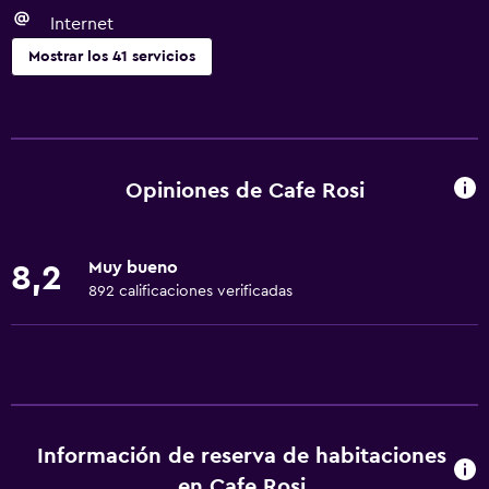
Internet
Mostrar los 41 servicios
Servicios básicos
Wifi gratis
Wifi disponible en todas las instalaciones
Opiniones de Cafe Rosi
Internet
Gel de ducha
Muy bueno
8,2
Ropa de cama
892 calificaciones verificadas
Toallas
Artículos de aseo gratis
Alarma de humo
Calefacción
Información de reserva de habitaciones
Baño
en Cafe Rosi