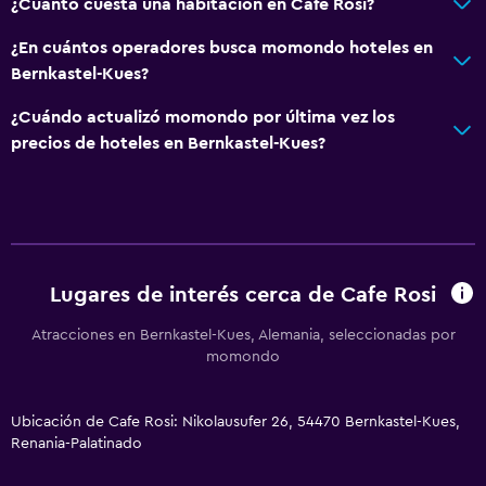
¿Cuánto cuesta una habitación en Cafe Rosi?
Servicios y facilidades
¿En cuántos operadores busca momondo hoteles en
Bernkastel-Kues?
Caja fuerte
Instalaciones para reuniones
¿Cuándo actualizó momondo por última vez los
precios de hoteles en Bernkastel-Kues?
Servicio de habitaciones
Estacionamiento y transporte
Estacionamiento gratuito
Estacionamiento privado
Lugares de interés cerca de Cafe Rosi
Atracciones en Bernkastel-Kues, Alemania, seleccionadas por
Sistema de entretenimiento
momondo
TV por cable o vía satélite
TV de pantalla plana
Ubicación de Cafe Rosi: Nikolausufer 26, 54470 Bernkastel-Kues,
Renania-Palatinado
Aire libre