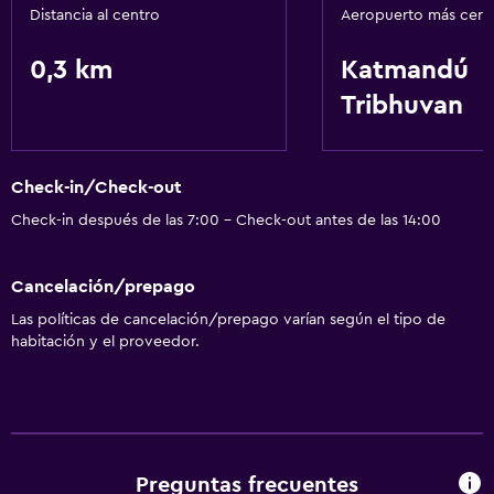
Traslado aeropuerto
Distancia al centro
Aeropuerto más cer
0,3 km
Katmandú
Lavandería
Tribhuvan
Lavandería
Comedor
Check-in/Check-out
Bar/lounge
Check-in después de las 7:00 - Check-out antes de las 14:00
General
Cancelación/prepago
Espacio de almacenamiento
Las políticas de cancelación/prepago varían según el tipo de
habitación y el proveedor.
Servicios básicos
Wifi gratis
Preguntas frecuentes