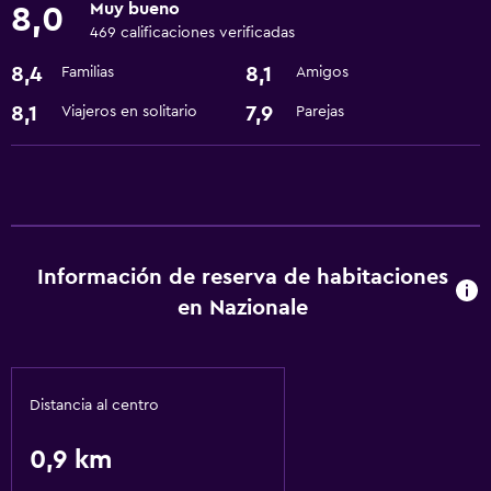
Muy bueno
8,0
469 calificaciones verificadas
Baño
8,4
8,1
Familias
Amigos
Secador de pelo
8,1
7,9
Viajeros en solitario
Parejas
Actividades
Senderismo
Servicios y facilidades
Instalaciones para reuniones
Información de reserva de habitaciones
en Nazionale
Servicios básicos
Wifi
Distancia al centro
0,9 km