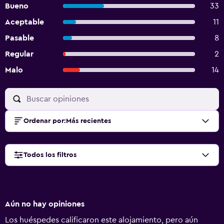
Bueno
33
Aceptable
11
Pasable
8
Regular
2
Malo
14
Ordenar por
:
Más recientes
Todos los filtros
Aún no hay opiniones
Los huéspedes calificaron este alojamiento, pero aún