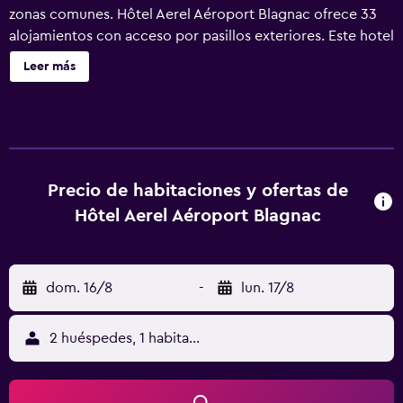
zonas comunes. Hôtel Aerel Aéroport Blagnac ofrece 33
alojamientos con acceso por pasillos exteriores. Este hotel
en Blagnac ofrece acceso a Internet wifi gratis. Los
Leer más
servicios para las personas de negocios incluyen
escritorio y teléfono. Se ofrece servicio de limpieza todos
los días.
Precio de habitaciones y ofertas de
Hôtel Aerel Aéroport Blagnac
dom. 16/8
-
lun. 17/8
2 huéspedes, 1 habitación