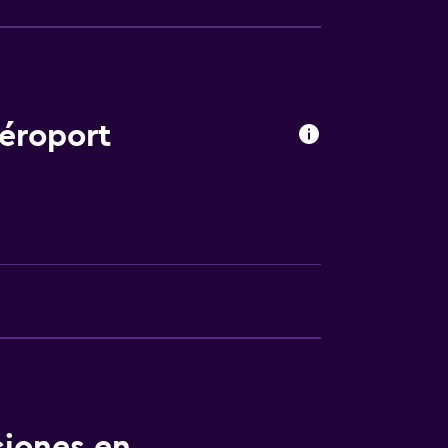
nta baja
rsonas en silla de ruedas
 consulta (pueden aplicar cargos extra)
éroport
le
apoyo
ibles por escaleras
ciones en