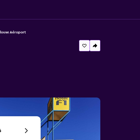
ulouse Aéroport
6