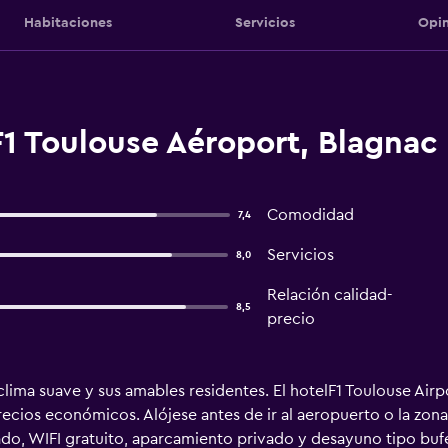
Habitaciones
Servicios
Opin
1 Toulouse Aéroport, Blagnac
Comodidad
7,4
Servicios
8,0
Relación calidad-
8,5
precio
clima suave y sus amables residentes. El hotelF1 Toulouse Ai
cios económicos. Alójese antes de ir al aeropuerto o la zona 
ado, WIFI gratuito, aparcamiento privado y desayuno tipo bu