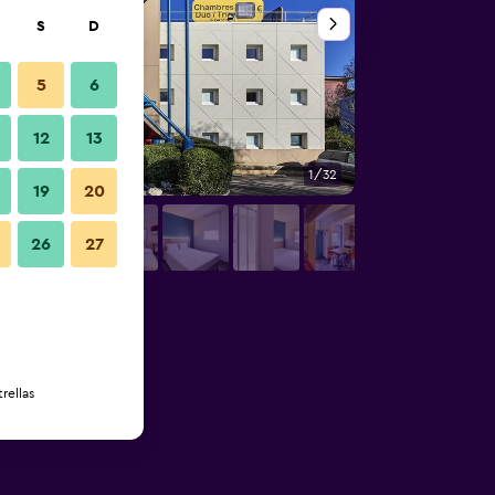
S
D
5
6
12
13
1/32
Edificio
19
20
26
27
rellas