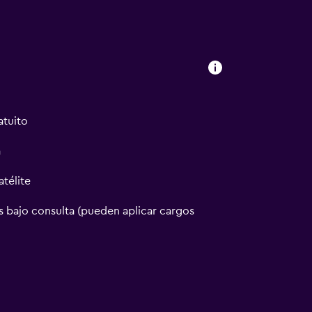
atuito
a
atélite
 bajo consulta (pueden aplicar cargos
ión