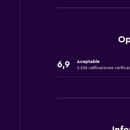
Wifi gratis
Wifi disponible en todas las instal
Internet
Toallas
Op
Extinguidor
Champú
Aceptable
6,9
Alarma de humo
3.258 calificaciones verifica
Calefacción
Gel de ducha
Aire acondicionado
Toallas/ropa de cama (cargo adici
Papeleras
Baño
Inf