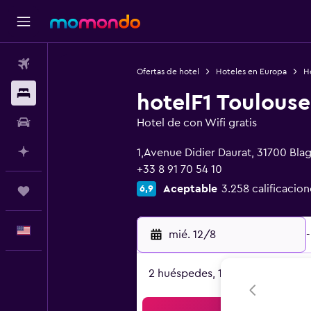
Vuelos
Ofertas de hotel
Hoteles en Europa
Ho
Alojamientos
hotelF1 Toulouse
Autos
Hotel de con Wifi gratis
0 estrellas
Planifica con IA
1,Avenue Didier Daurat, 31700 Bla
+33 8 91 70 54 10
Aceptable
3.258 calificacion
6,9
Trips
Español
mié. 12/8
-
2 huéspedes, 1 habitación