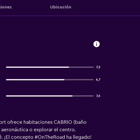
iones
Ubicación
7,2
6,7
7,6
rport ofrece habitaciones CABRIO (baño
aeronáutica o explorar el centro.
fé. ¡El concepto #OnTheRoad ha llegado!