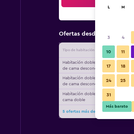
Bus
L
M
$37
Ofertas desde
/
Oferta má
3
4
Tipo de habitación
Proveedo
10
11
Habitación doble, tipo
17
18
de cama desconocido
Habitación doble, tipo
24
25
de cama desconocido
Habitación doble, 1
31
cama doble
Más barato
5 ofertas más de hotelF1 Toulouse A