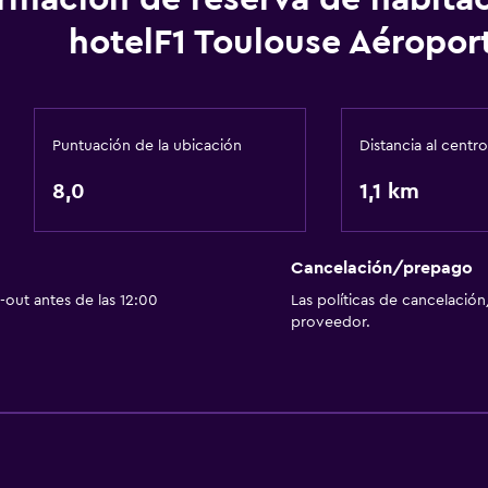
Habitaciones familiares
hotelF1 Toulouse Aéropor
Habitaciones insonoriza
Insonorización
Espacio de almacenamie
Puntuación de la ubicación
Distancia al centro
8,0
1,1 km
Cancelación/prepago
out antes de las 12:00
Las políticas de cancelación
proveedor.
Sistema de entretenimi
TV de pantalla plana
TV por cable o vía satéli
TV