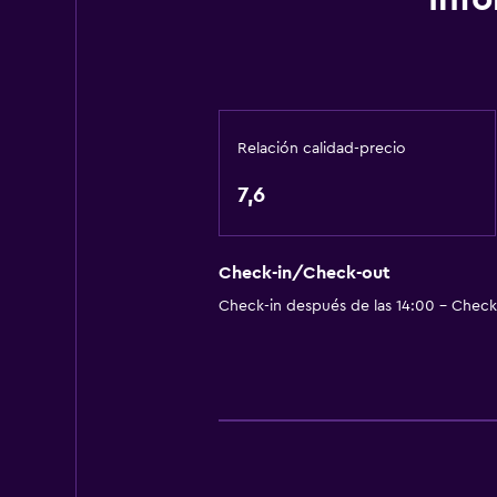
Baño compartido
Baño compartido
Ducha
Inodoro con cisterna alta
Relación calidad-precio
Secador de pelo
7,6
Aseo
Papel higiénico
Baño privado
Check-in/Check-out
Check-in después de las 14:00 - Check-
Salud y seguridad
Limpieza diaria
Cámaras CCTV en zonas comunes
Cámaras CCTV en el exterior
Seguridad las 24 horas