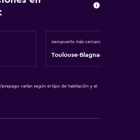
t
das
nto
Aeropuerto más cercano
Toulouse-Blagnac
/prepago varían según el tipo de habitación y el
ento
te