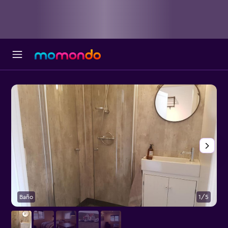
Baño
1/5