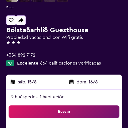
Fotos
Bólstaðarhlíð Guesthouse
Propiedad vacacional con Wifi gratis
3 estrellas
+354 892 7172
Excelente
664 calificaciones verificadas
9,1
sáb. 15/8
-
dom. 16/8
2 huéspedes, 1 habitación
Buscar