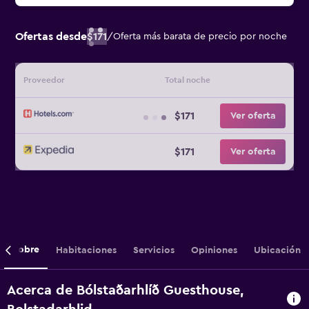
Ofertas desde
$171
/
Oferta más barata de precio por noche
Proveedor
Total noche
$171
Ver oferta
$171
Ver oferta
Sobre
Habitaciones
Servicios
Opiniones
Ubicación
Acerca de Bólstaðarhlíð Guesthouse,