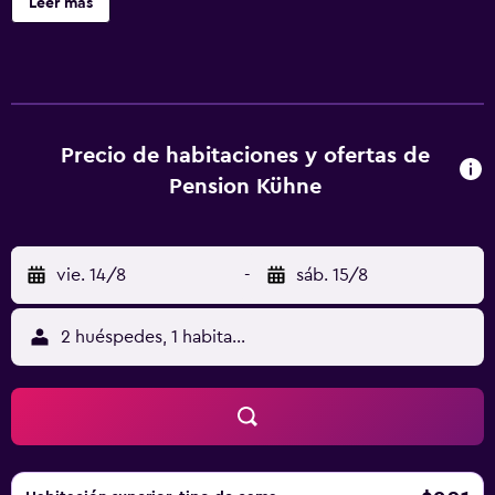
Leer más
botella de agua gratuita. Se ofrece una televisión de
pantalla plana con canales por satélite. Los baños están
equipados con ducha y secador de pelo. Este hotel en
Boltenhagen ofrece acceso a Internet wifi gratis. Se
ofrece servicio de limpieza todos los días.
Precio de habitaciones y ofertas de
Pension Kühne
vie. 14/8
-
sáb. 15/8
2 huéspedes, 1 habitación