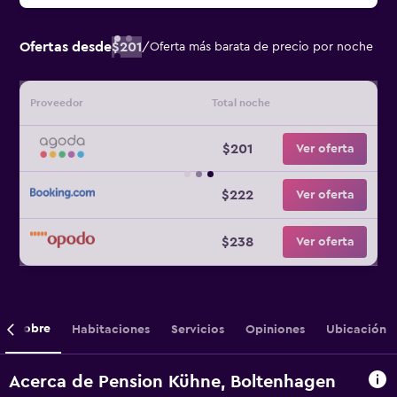
Ofertas desde
$201
/
Oferta más barata de precio por noche
Proveedor
Total noche
$201
Ver oferta
$222
Ver oferta
$238
Ver oferta
Sobre
Habitaciones
Servicios
Opiniones
Ubicación
Acerca de Pension Kühne, Boltenhagen