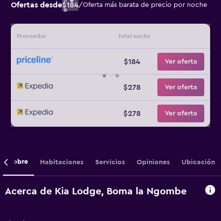
Ofertas desde
$184
/
Oferta más barata de precio por noche
Proveedor
Total noche
$184
Ver oferta
$278
Ver oferta
$278
Ver oferta
Sobre
Habitaciones
Servicios
Opiniones
Ubicación
Acerca de Kia Lodge, Boma la Ngombe