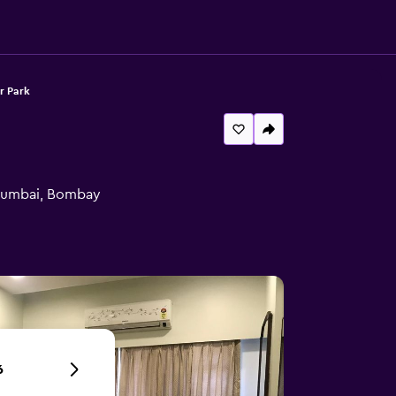
r Park
 Mumbai, Bombay
6