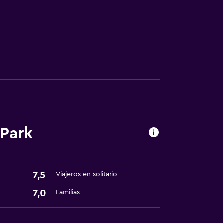
 Park
ento
te
7,5
Viajeros en solitario
7,0
Familias