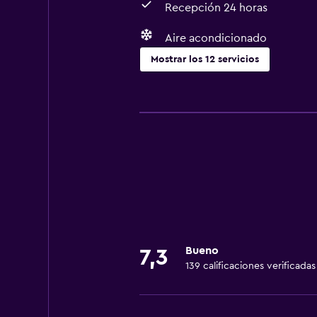
Recepción 24 horas
Aire acondicionado
Mostrar los 12 servicios
Servicios y facilidades
Servicio de habitaciones
Check-out exprés
Recepción 24 horas
Servicios básicos
Wifi gratis
Aire acondicionado
Bueno
7,3
139 calificaciones verificadas
Accesibilidad y adecuación
Ascensor