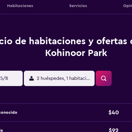
Habitaciones
Servicios
Opin
cio de habitaciones y ofertas
Kohinoor Park
15/8
2 huéspedes, 1 habitación
$40
sconocido
$92
de