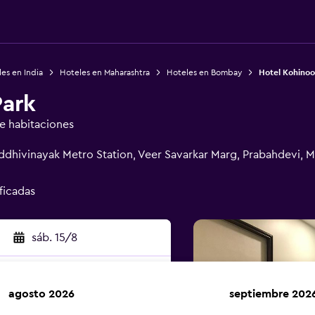
es en India
Hoteles en Maharashtra
Hoteles en Bombay
Hotel Kohinoo
Park
de habitaciones
iddhivinayak Metro Station, Veer Savarkar Marg, Prabahdevi,
ificadas
sáb. 15/8
agosto 2026
septiembre 202