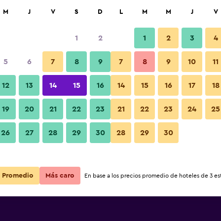
car
M
J
V
S
D
L
M
M
J
V
1
2
1
2
3
4
s barata de precio por noche
5
6
7
8
9
7
8
9
10
11
Habitación
r
Total noche
12
13
14
15
16
14
15
16
17
18
19
20
21
22
23
21
22
23
24
25
$40
Ver oferta
Fotos
26
27
28
29
30
28
29
30
$92
Ver oferta
Promedio
Más caro
En base a los precios promedio de hoteles de 3 est