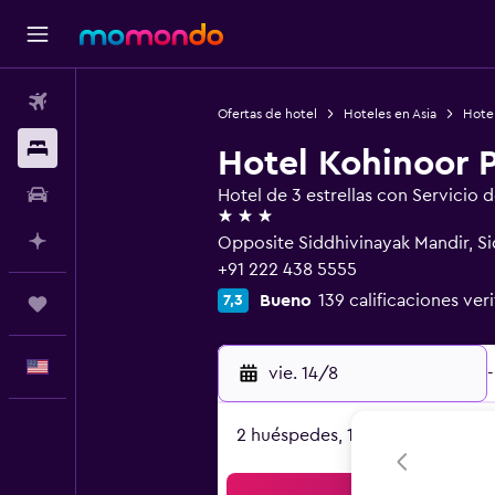
Vuelos
Ofertas de hotel
Hoteles en Asia
Hotel
Alojamientos
Hotel Kohinoor 
Autos
Hotel de 3 estrellas con Servicio 
3 estrellas
Planifica con IA
Opposite Siddhivinayak Mandir, S
+91 222 438 5555
Bueno
139 calificaciones ver
7,3
Trips
Español
vie. 14/8
-
2 huéspedes, 1 habitación