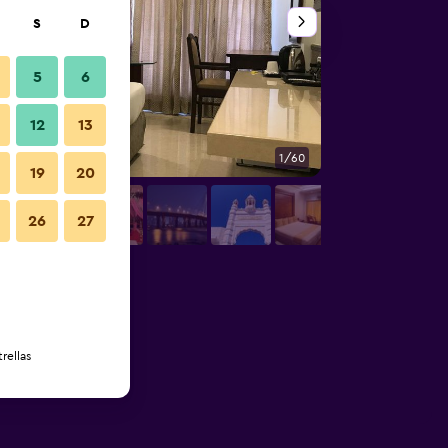
S
D
5
6
12
13
1/60
Sala de conferencia
19
20
26
27
rellas