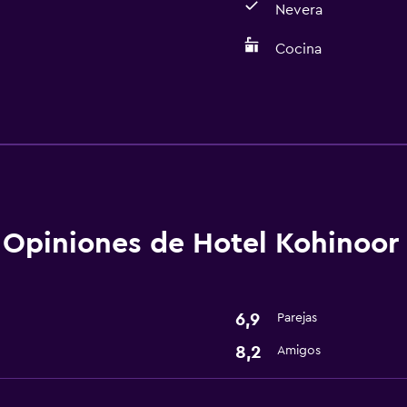
Nevera
Cocina
Cocina
Nevera
Cocina
Opiniones de Hotel Kohinoor
Sistema de entretenimi
TV por cable o vía satéli
6,9
Parejas
8,2
Amigos
Baño
Secador de pelo