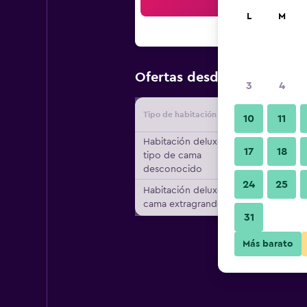
Bus
L
M
$40
Ofertas desde
/
Oferta má
3
4
Tipo de habitación
Proveedo
10
11
Habitación deluxe,
17
18
tipo de cama
desconocido
24
25
Habitación deluxe, 1
cama extragrande
31
Más barato