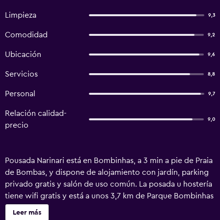
Limpieza
9,3
Comodidad
9,2
Ubicación
9,6
Servicios
8,8
Personal
9,7
Relación calidad-
9,0
precio
Pousada Narinari está en Bombinhas, a 3 min a pie de Praia
de Bombas, y dispone de alojamiento con jardín, parking
privado gratis y salón de uso común. La posada u hostería
tiene wifi gratis y está a unos 3,7 km de Parque Bombinhas
y a 19 km de Estación de autobús de Itapema. El
Leer más
alojamiento ofrece servicio de habitaciones,