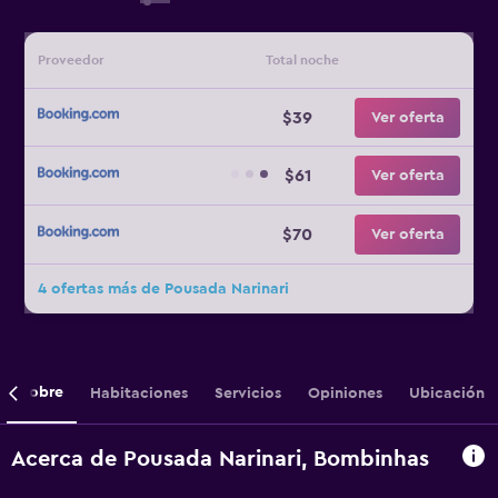
Proveedor
Total noche
$39
Ver oferta
$61
Ver oferta
$70
Ver oferta
4 ofertas más de Pousada Narinari
Sobre
Habitaciones
Servicios
Opiniones
Ubicación
Acerca de Pousada Narinari, Bombinhas