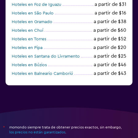
a partir de $31
Hoteles en Foz de Iguazu
a partir de $16
Hoteles en São Paulo
a partir de $38
Hoteles en Gramado
a partir de $60
Hoteles en Chuí
a partir de $52
Hoteles en Torres
a partir de $20
Hoteles en Pipa
a partir de $25
Hoteles en Santana do Livramento
a partir de $46
Hoteles en Búzios
a partir de $43
Hoteles en Balneario Camboriú
a partir de $27
Hoteles en Bonito
momondo siempre trata de obtener precios exactos, sin embargo,
*
los precios no están garantizados
.