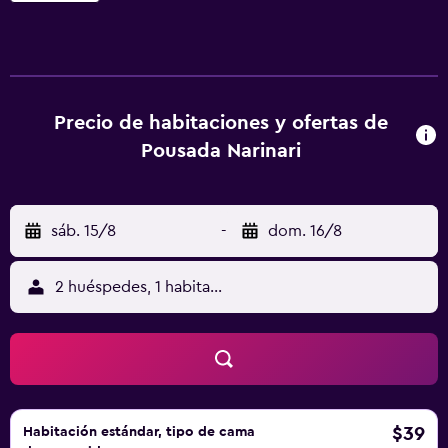
guardaequipaje y cambio de moneda. En la posada u
hostería, las habitaciones incluyen armario. Todas las
habitaciones del alojamiento tienen baño privado con
ducha y artículos de aseo gratuitos, además de TV de
pantalla plana y aire acondicionado. Algunas de las
Precio de habitaciones y ofertas de
habitaciones cuentan con terraza. En Pousada Narinari, las
Pousada Narinari
habitaciones tienen ropa de cama y toallas. El desayuno
ofrece opciones buffet, continentales o americanas. Calles
municipales está a 34 km del alojamiento, y Teleférico está
sáb. 15/8
-
dom. 16/8
a 34 km. El aeropuerto (Aeropuerto de Navegantes-
Ministro Victor Konder) está a 49 km, y el alojamiento
ofrece servicio de traslado de pago para ir o volver del
2 huéspedes, 1 habitación
aeropuerto.
$39
Habitación estándar, tipo de cama