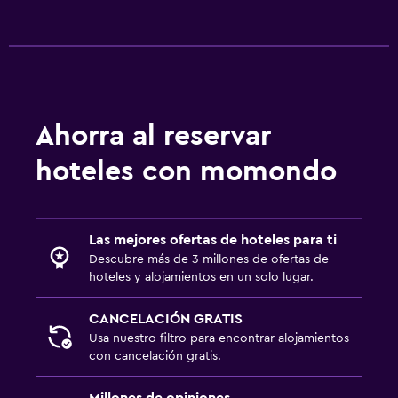
Fax/fotocopiadora
Escritorio
Ideal para familias
Cuna/cama nido disponibles
Ahorra al reservar
Barreras de seguridad para niños
hoteles con momondo
Gimnasio
Clases de fitness
Las mejores ofertas de hoteles para ti
Gimnasio
Descubre más de 3 millones de ofertas de
hoteles y alojamientos en un solo lugar.
Estacionamiento y transporte
CANCELACIÓN GRATIS
Estacionamiento
Usa nuestro filtro para encontrar alojamientos
con cancelación gratis.
Millones de opiniones