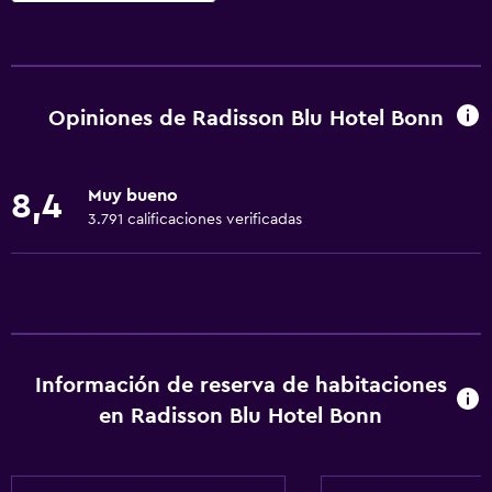
Servicios y facilidades
Salas de conferencia
Cajero automático/banco
Opiniones de Radisson Blu Hotel Bonn
Centro de negocios
Renta de autos
Muy bueno
8,4
Servicio de conserjería
3.791 calificaciones verificadas
Caja fuerte
Cambio de divisas
Baño turco
Instalaciones para reuniones
Información de reserva de habitaciones
Minimercado en las instalaciones
en Radisson Blu Hotel Bonn
Boletos de transporte público
Servicio de habitaciones
Check-out exprés