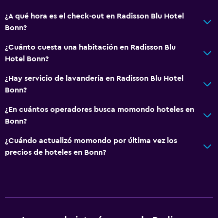
¿A qué hora es el check-out en Radisson Blu Hotel
Accesibilidad y adecuación
Bonn?
Mascotas permitidas bajo consulta (pueden aplicar cargos
extra)
¿Cuánto cuesta una habitación en Radisson Blu
Hotel Bonn?
Accesibilidad
Ascensor
¿Hay servicio de lavandería en Radisson Blu Hotel
Bonn?
Estacionamiento accesible
Para no fumadores
¿En cuántos operadores busca momondo hoteles en
Bonn?
Lavabo bajo
Inodoro con barras de apoyo
¿Cuándo actualizó momondo por última vez los
precios de hoteles en Bonn?
Áreas designadas para fumadores
General
Vista al río
Pantuflas