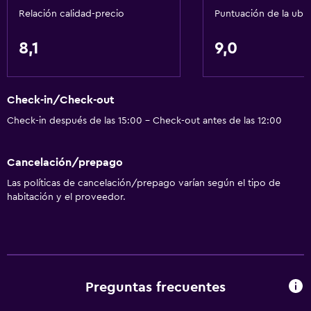
Relación calidad-precio
Puntuación de la ubi
Check-in/check-out privado
Recepción 24 horas
8,1
9,0
Servicios básicos
Check-in/Check-out
Wifi gratis
Check-in después de las 15:00 - Check-out antes de las 12:00
Wifi disponible en todas las instalaciones
Internet
Cancelación/prepago
Toallas
Las políticas de cancelación/prepago varían según el tipo de
Extinguidor
habitación y el proveedor.
Artículos de aseo gratis
Champú
Alarma de humo
Calefacción
Preguntas frecuentes
Gel de ducha