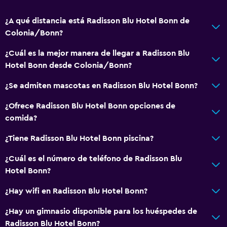
Aire acondicionado
¿A qué distancia está Radisson Blu Hotel Bonn de
Papeleras
Colonia/Bonn?
Acondicionador
¿Cuál es la mejor manera de llegar a Radisson Blu
Hotel Bonn desde Colonia/Bonn?
Comedor
¿Se admiten mascotas en Radisson Blu Hotel Bonn?
Minibar
Menús para dietas especiales (bajo petición)
¿Ofrece Radisson Blu Hotel Bonn opciones de
comida?
Bar de tapas
Restaurante
¿Tiene Radisson Blu Hotel Bonn piscina?
Bar/lounge
¿Cuál es el número de teléfono de Radisson Blu
Desayuno en la habitación
Hotel Bonn?
La comida se puede entregar en el alojamiento
¿Hay wifi en Radisson Blu Hotel Bonn?
Máquina expendedora (bebidas)
¿Hay un gimnasio disponible para los huéspedes de
Máquina expendedora (botanas)
Radisson Blu Hotel Bonn?