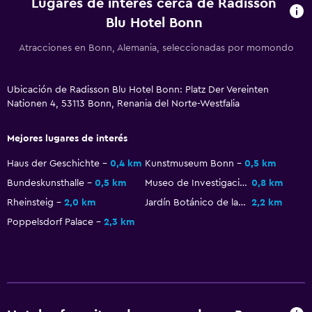
Lugares de interés cerca de Radisson
Sofá
Blu Hotel Bonn
Habitaciones insonorizadas
Atracciones en Bonn, Alemania, seleccionadas por momondo
Casilleros
Teléfono
Ubicación de Radisson Blu Hotel Bonn: Platz Der Vereinten
Nationen 4, 53113 Bonn, Renania del Norte-Westfalia
Vista a la ciudad
Espacio de almacenamiento
Mejores lugares de interés
Haus der Geschichte
0,4 km
Kunstmuseum Bonn
0,5 km
Piscina y spa
Bundeskunsthalle
0,5 km
Museo de Investigación Alexander Koenig
0,8 km
Piscina climatizada
Rheinsteig
2,0 km
Jardín Botánico de la Universidad de Bonn
2,2 km
Spa
Poppelsdorf Palace
2,3 km
Piscina (cubierta)
Sauna
Vapor