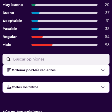
Muy bueno
20
Bueno
37
Aceptable
31
Pasable
35
Regular
54
Malo
98
Ordenar por
:
Más recientes
Todos los filtros
Aún no hay opiniones