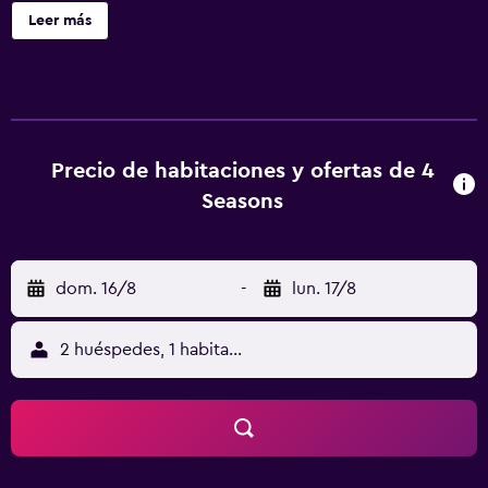
Microminiaturas Mykola Syadristy y a 33 km de Monasterio
Leer más
de las Cuevas de Kiev. El alojamiento dispone de servicio
de habitaciones y guardaequipaje. Algunas de las
habitaciones también tienen cocina con nevera,
microondas y fogones. La clientela puede practicar
actividades en Boryspilʼ y alrededores, como senderismo.
Estadio Olímpico está a 34 km del alojamiento, y Estación
Precio de habitaciones y ofertas de 4
de metro Khreshchatyk está a 34 km.
Seasons
dom. 16/8
-
lun. 17/8
2 huéspedes, 1 habitación