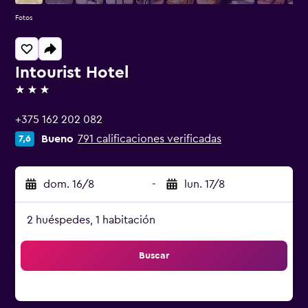
Fotos
Intourist Hotel
3 estrellas
+375 162 202 082
Bueno
791 calificaciones verificadas
7,6
dom. 16/8
-
lun. 17/8
2 huéspedes, 1 habitación
Buscar