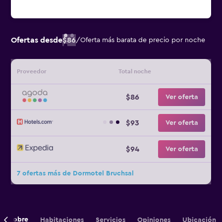
Ofertas desde
$86
/
Oferta más barata de precio por noche
Proveedor
Total noche
$86
Ver oferta
$93
Ver oferta
$94
Ver oferta
7 ofertas más de Dormotel Bruchsal
Sobre
Habitaciones
Servicios
Opiniones
Ubicación