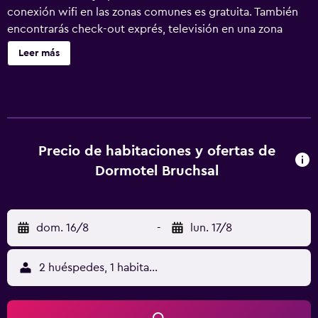
conexión wifi en las zonas comunes es gratuita. También
encontrarás check-out exprés, televisión en una zona
común y una caja fuerte en la recepción. PLAZA INN
Leer más
Bruchsal ofrece 106 alojamientos con minibar y caja
fuerte. Se ofrece una televisión LED con canales por
satélite. Los baños están equipados con ducha y secador
de pelo. Este hotel en Bruchsal ofrece acceso a Internet
wifi gratis. Los servicios para las personas de negocios
incluyen escritorio y teléfono; se ofrecen llamadas locales
Precio de habitaciones y ofertas de
gratuitas (pueden existir restricciones). Las habitaciones
Dormotel Bruchsal
también incluyen botella de agua gratuita y cortinas
opacas. Se ofrece servicio de limpieza todos los días y es
posible solicitar tabla de planchar con plancha.
dom. 16/8
-
lun. 17/8
2 huéspedes, 1 habitación