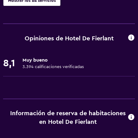
Mostrar los 84 servicios
Servicios básicos
Wifi gratis
Wifi disponible en todas las instalaciones
Opiniones de Hotel De Fierlant
Internet
Ropa de cama
Muy bueno
8,1
Toallas
3.394 calificaciones verificadas
Ventilador
Extinguidor
Artículos de aseo gratis
Champú
Información de reserva de habitaciones
Alarma de humo
en Hotel De Fierlant
Calefacción
Gel de ducha