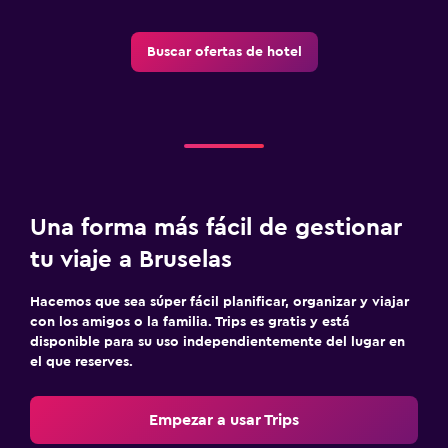
Lavandería
Lavandería
Buscar ofertas de hotel
Servicio de planchado
Servicios de lavandería/tintorería
Zona de trabajo
Fax/fotocopiadora
Una forma más fácil de gestionar
Escritorio
tu viaje a Bruselas
Actividades
Hacemos que sea súper fácil planificar, organizar y viajar
Juegos de mesa/rompecabezas
con los amigos o la familia. Trips es gratis y está
disponible para su uso independientemente del lugar en
el que reserves.
Ideal para familias
Cuna/cama nido disponibles
Empezar a usar Trips