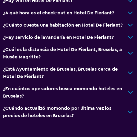
¿Hay wifi en Hotel De Fierlant?
Gorro de baño
¿A qué hora es el check-out en Hotel De Fierlant?
Tina de baño
¿Cuánto cuesta una habitación en Hotel De Fierlant?
Secador de pelo
Aseo
¿Hay servicio de lavandería en Hotel De Fierlant?
Papel higiénico
¿Cuál es la distancia de Hotel De Fierlant, Bruselas, a
Baño privado
Musée Magritte?
¿Está Ayuntamiento de Bruselas, Bruselas cerca de
Comedor
Hotel De Fierlant?
Minibar
¿En cuántos operadores busca momondo hoteles en
Menús para dietas especiales (bajo petición)
Bruselas?
Bar de tapas
¿Cuándo actualizó momondo por última vez los
Bar/lounge
precios de hoteles en Bruselas?
Desayuno en la habitación
La comida se puede entregar en el alojamiento