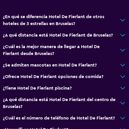
Cocina
¿En qué se diferencia Hotel De Fierlant de otros
General
hoteles de 3 estrellas en Bruselas?
Zona de estar
¿A qué distancia está Hotel De Fierlant de Bruselas?
Piso de parquet o madera noble
Vista al patio interior
¿Cuál es la mejor manera de llegar a Hotel De
Fierlant desde Bruselas?
Posibilidad de habitaciones conectadas
Sofá
¿Se admiten mascotas en Hotel De Fierlant?
Teléfono
¿Ofrece Hotel De Fierlant opciones de comida?
Alfombrado
¿Tiene Hotel De Fierlant piscina?
Piso de mosaico/mármol
¿A qué distancia está Hotel De Fierlant del centro de
Espacio de almacenamiento
Bruselas?
Baño
¿Cuál es el número de teléfono de Hotel De Fierlant?
Ducha