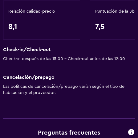
Papeleras
Relación calidad-precio
Puntuación de la ubi
Cocina
8,1
7,5
Copas
Tetera eléctrica
Check-in/Check-out
Lavavajillas
Check-in después de las 15:00 - Check-out antes de las 12:00
Microondas
Utensilios de cocina
Cancelación/prepago
Cocina
Las políticas de cancelación/prepago varían según el tipo de
Tetera/cafetera
habitación y el proveedor.
Tetera
Nevera
Cafetera
Comedor
Preguntas frecuentes