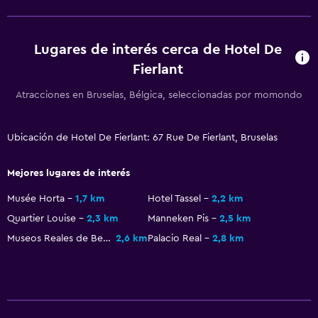
Mesa de comedor
Lugares de interés cerca de Hotel De
Accesibilidad y adecuación
Fierlant
Mascotas permitidas bajo consulta (pueden aplicar cargos
extra)
Atracciones en Bruselas, Bélgica, seleccionadas por momondo
Ascensor
Ascensor disponible
Ubicación de Hotel De Fierlant: 67 Rue De Fierlant, Bruselas
Para no fumadores
Mejores lugares de interés
Almohada sin plumas
Musée Horta
1,7 km
Hotel Tassel
2,2 km
Plantas superiores accesibles por ascensor
Quartier Louise
2,3 km
Manneken Pis
2,5 km
Museos Reales de Bellas Artes de Bélgica
2,6 km
Palacio Real
2,8 km
Sistema de entretenimiento
TV de pantalla plana
Sala de estar/TV compartida
TV por cable o vía satélite