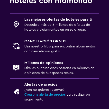
hoteles con momondo
Acceso con tarjeta
Recepción 24 horas
Las mejores ofertas de hoteles para ti
Aire libre
Descubre más de 3 millones de ofertas de
hoteles y alojamientos en un solo lugar.
Terraza/patio
Parrilla
CANCELACIÓN GRATIS
Usa nuestro filtro para encontrar alojamientos
Comedor al aire libre
con cancelación gratis.
Muebles de exterior
Millones de opiniones
Habitación
Mira las puntuaciones basadas en millones de
opiniones de huéspedes reales.
Enchufe cerca de la cama
Despertador
Alertas de precios
¿Aún no quieres reservar?
Sofá cama
Crea una alerta de precios
para realizar un
Armario o clóset
seguimiento.