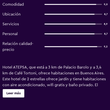
Comodidad
9,0
Ubicación
8,7
Servicios
8,9
Personal
8,7
Relación calidad-
9,2
precio
Hotel ATEPSA, que está a 3 km de Palacio Barolo y a 3,4
km de Café Tortoni, ofrece habitaciones en Buenos Aires.
Este hotel de 2 estrellas ofrece jardín y tiene habitaciones
con aire acondicionado, wifi gratis y baño privado. El
alojamiento dispone de salón de uso común, recepción 24
Leer más
horas y servicio de organización de tours. Las unidades
del alojamiento están equipadas con TV de pantalla plana
y artículos de aseo gratuitos. En el hotel se puede disfrutar