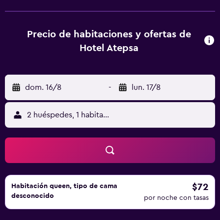
de un desayuno buffet o americano. Obelisco de Buenos
Aires está a 4 km del alojamiento, y Teatro Colón está a 4,3
km. El aeropuerto (Aeroparque Jorge Newbery) está a 8
Precio de habitaciones y ofertas de
km.
Hotel Atepsa
dom. 16/8
-
lun. 17/8
2 huéspedes, 1 habitación
$72
Habitación queen, tipo de cama
desconocido
por noche con tasas