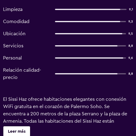
Limpieza
9,1
Comodidad
9,2
Ubicación
9,5
Servicios
8,8
Personal
9,6
Relación calidad-
8,8
precio
El Sissi Haz ofrece habitaciones elegantes con conexión
WiFi gratuita en el corazón de Palermo Soho. Se
encuentra a 200 metros de la plaza Serrano y la plaza de
Armenia. Todas las habitaciones del Sissi Haz están
decoradas de forma exclusiva y cuentan con aire
Leer más
acondicionado, calefacción, TV de pantalla plana por