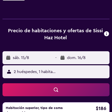
cable, baño privado y suelo de madera maciza. Todos los
días se sirve un desayuno continental que incluye platos
dulces y salados, delicias horneadas y fruta. También se
puede servir en las habitaciones. El Sissi Haz Hotel
Boutique se encuentra a 10 minutos a pie de muchos de
Precio de habitaciones y ofertas de Sissi
los lugares de interés de Buenos Aires, como boutiques de
Haz Hotel
ropa, tiendas outlet, cafeterías y restaurantes. El personal
del hotel puede facilitar planos e información sobre la
zona. El establecimiento se encuentra a 300 metros de la
sáb. 15/8
-
dom. 16/8
plaza Cortázar y a 3 km del aeropuerto Jorge Newbery. El
aeropuerto internacional de Ezeiza se halla a 31 km.
2 huéspedes, 1 habitación
$186
Habitación superior, tipo de cama