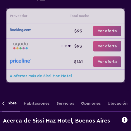
Proveedor
Total noche
$93
Ver oferta
$93
Ver oferta
$141
Ver oferta
4 ofertas más de Sissi Haz Hotel
Sobre
Habitaciones
Servicios
Opiniones
Ubicación
Acerca de Sissi Haz Hotel, Buenos Aires