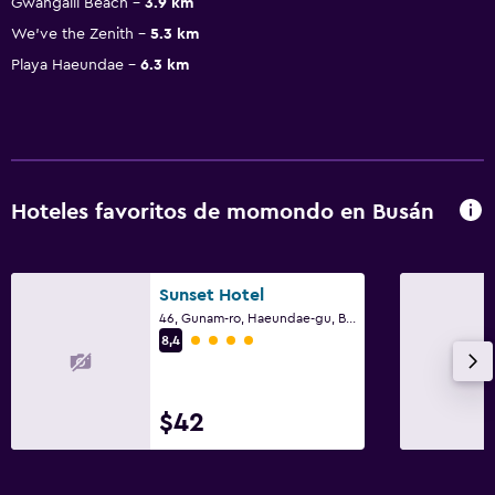
Gwangalli Beach
3.9 km
We've the Zenith
5.3 km
Playa Haeundae
6.3 km
Hoteles favoritos de momondo en Busán
Sunset Hotel
46, Gunam-ro, Haeundae-gu, Busán
Categoría 4
8,4
$42