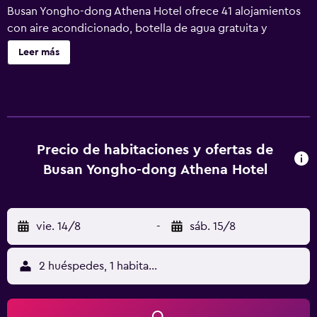
Busan Yongho-dong Athena Hotel ofrece 41 alojamientos
con aire acondicionado, botella de agua gratuita y
zapatillas. Cabe destacar que este alojamiento permite a
Leer más
sus clientes elegir el tipo de almohada. Se ofrece una
Smart TV de 50 pulgadas con canales por cable y Netflix.
Los baños están equipados con bañera o ducha y secador
de pelo. Los huéspedes pueden navegar por la web
gracias a nuestro acceso a Internet wifi gratis (velocidad:
250 Mbps o más (de 3 a 5 personas, o hasta 10
Precio de habitaciones y ofertas de
dispositivos)).
Busan Yongho-dong Athena Hotel
vie. 14/8
-
sáb. 15/8
2 huéspedes, 1 habitación