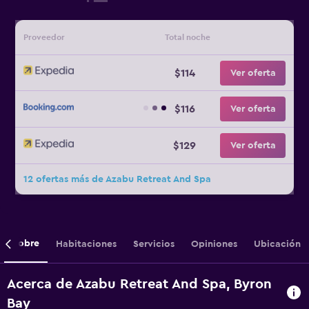
Proveedor
Total noche
$114
Ver oferta
$116
Ver oferta
$129
Ver oferta
12 ofertas más de Azabu Retreat And Spa
Sobre
Habitaciones
Servicios
Opiniones
Ubicación
Acerca de Azabu Retreat And Spa, Byron
Bay