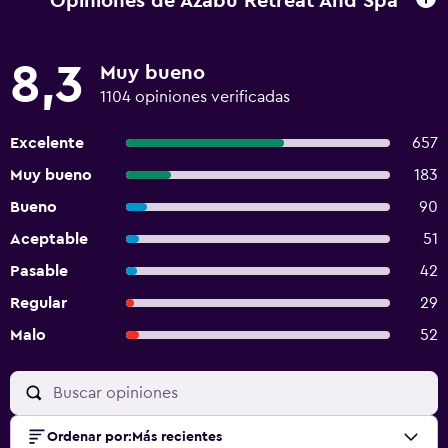
Opiniones de Azabu Retreat And Spa
8,3
Muy bueno
1104 opiniones verificadas
Excelente
657
Muy bueno
183
Bueno
90
Aceptable
51
Pasable
42
Regular
29
Malo
52
Ordenar por
:
Más recientes