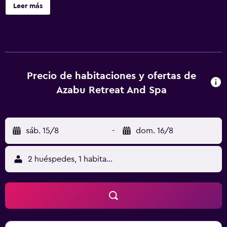
habitaciones disponen de balcón. Con reproductores de
Leer más
DVD y acceso a internet por wifi de cortesía, tienes para
elegir a la hora de entretenerte. El cuarto de baño dispone
de artículos de tocador de diseñador y secador de pelo.
Servicios Relájate en el spa de servicio completo, que
ofrece masajes, tratamientos corporales y tratamientos
faciales. Si quieres divertirte, aquí tienes una piscina al aire
Precio de habitaciones y ofertas de
libre y una bañera de hidromasaje, entre muchas otras
Azabu Retreat And Spa
instalaciones. Otros servicios de este bed and breakfast
incluyen acceso a internet por wifi gratuito, un lobby con
chimenea y asistencia turística y para la compra de
sáb. 15/8
-
dom. 16/8
entradas. Serivicos de negocios y otros Tendrás resguardo
de equipaje y café o té en las áreas comunes a tu
disposición. Hay un estacionamiento gratis disponible.
2 huéspedes, 1 habitación
Ubicación del establecimiento Con una conveniente
ubicación en Skinners Shoot, Azabu Boutique
Accommodation Byron Bay se encuentra a 15 minutos en
auto de Playa The Pass y Faro de Cabo Byron. Hospédate
en este bed and breakfast de 4 estrellas y estarás a 7,3 km