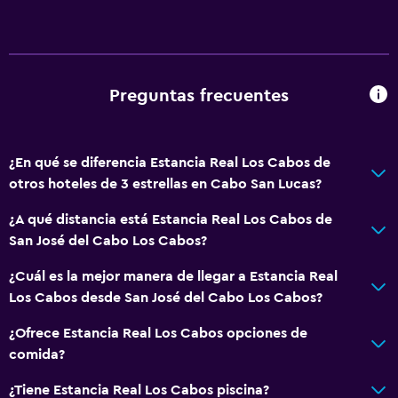
Champú
Alarma de humo
Gel de ducha
Aire acondicionado
Preguntas frecuentes
Toallas/ropa de cama (cargo adicional)
Acondicionador
¿En qué se diferencia Estancia Real Los Cabos de
otros hoteles de 3 estrellas en Cabo San Lucas?
Accesibilidad y adecuación
¿A qué distancia está Estancia Real Los Cabos de
Unidad ubicada en la planta baja
San José del Cabo Los Cabos?
Habitaciones para no fumadores disponibles
¿Cuál es la mejor manera de llegar a Estancia Real
Unidad accesible para personas en silla de ruedas
Los Cabos desde San José del Cabo Los Cabos?
Accesibilidad
¿Ofrece Estancia Real Los Cabos opciones de
Estacionamiento accesible
comida?
Plantas superiores accesibles por escaleras
¿Tiene Estancia Real Los Cabos piscina?
Áreas designadas para fumadores