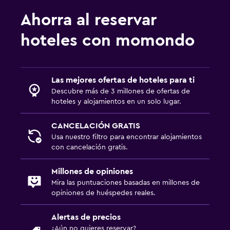
Ahorra al reservar
Habitación
Enchufe cerca de la cama
hoteles con momondo
Perchero
Armario o clóset
Las mejores ofertas de hoteles para ti
Descubre más de 3 millones de ofertas de
Comedor
hoteles y alojamientos en un solo lugar.
Minibar
CANCELACIÓN GRATIS
Restaurante
Usa nuestro filtro para encontrar alojamientos
Mesa de comedor
con cancelación gratis.
Millones de opiniones
Estacionamiento y transporte
Mira las puntuaciones basadas en millones de
Estacionamiento gratuito
opiniones de huéspedes reales.
Estacionamiento privado
Alertas de precios
¿Aún no quieres reservar?