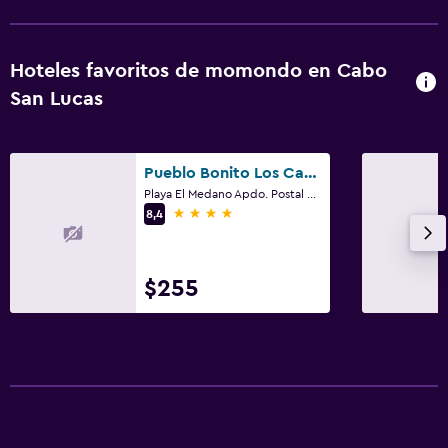
Seguridad las 24 horas
Caja fuerte
Hoteles favoritos de momondo en Cabo
San Lucas
Sistema de entretenimiento
TV de pantalla plana
Pueblo Bonito Los Cabos Blanco
Sala de estar/TV compartida
Playa El Medano Apdo. Postal 460, Cabo San Lucas, Baja California Sur
4 estrellas
TV por cable o vía satélite
8,4
TV
$255
Lavandería
Lavandería
Servicios de lavandería/tintorería
Plancha y tabla de planchar
Plancha para pantalones