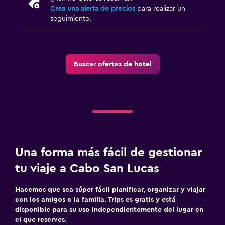
Aire libre
Crea una alerta de precios
para realizar un
seguimiento.
Terraza/patio
Jardín
Buscar ofertas de hotel
Ideal para familias
Cuidado de niños o guardería
Cuna/cama nido disponibles
Piscina
Piscina al aire libre
Una forma más fácil de gestionar
Toallas para piscina
tu viaje a Cabo San Lucas
Zona de trabajo
Hacemos que sea súper fácil planificar, organizar y viajar
con los amigos o la familia. Trips es gratis y está
Escritorio
disponible para su uso independientemente del lugar en
el que reserves.