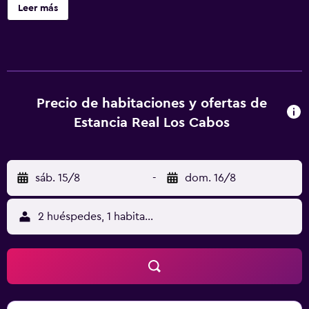
privado con ducha, suelo de baldosa, TV por cable y
Leer más
teléfono. El restaurante del hotel sirve un desayuno buffet
continental todas las mañanas. El Estancia Real Los Cabos
está rodeado de tiendas y restaurantes. El famoso centro
comercial Puerto Paraíso se encuentra a solo 220 metros,
mientras que la playa está a 10 minutos a pie. El
aeropuerto internacional de Los Cabos se halla a 42 km. La
Precio de habitaciones y ofertas de
recepción proporciona servicios de información turística
Estancia Real Los Cabos
y alquiler de coches. Además, se incluyen llamadas locales
gratuitas.
sáb. 15/8
-
dom. 16/8
2 huéspedes, 1 habitación