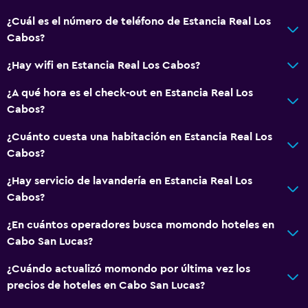
¿Cuál es el número de teléfono de Estancia Real Los
Baño
Cabos?
Inodoro adaptado
¿Hay wifi en Estancia Real Los Cabos?
Ducha
¿A qué hora es el check-out en Estancia Real Los
Inodoro con cisterna alta
Cabos?
Secador de pelo
¿Cuánto cuesta una habitación en Estancia Real Los
Aseo
Cabos?
Papel higiénico
¿Hay servicio de lavandería en Estancia Real Los
Baño privado
Cabos?
¿En cuántos operadores busca momondo hoteles en
General
Cabo San Lucas?
Ventana
¿Cuándo actualizó momondo por última vez los
Habitaciones familiares
precios de hoteles en Cabo San Lucas?
Teléfono