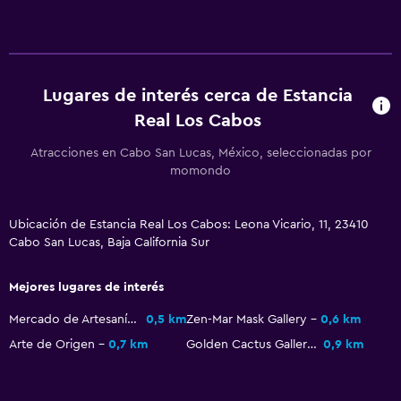
Piso de mosaico/mármol
Vista a la ciudad
Espacio de almacenamiento
Lugares de interés cerca de Estancia
Real Los Cabos
Cocina
Microondas
Atracciones en Cabo San Lucas, México, seleccionadas por
momondo
Utensilios de cocina
Nevera
Ubicación de Estancia Real Los Cabos: Leona Vicario, 11, 23410
Cocina
Cabo San Lucas, Baja California Sur
Cocineta
Mejores lugares de interés
Salud y seguridad
Mercado de Artesanías en la Marina
0,5 km
Zen-Mar Mask Gallery
0,6 km
Limpieza diaria
Arte de Origen
0,7 km
Golden Cactus Gallery
0,9 km
Cámaras CCTV en zonas comunes
Cámaras CCTV en el exterior