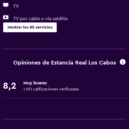
TV
TV por cable o vía satélite
Mostrar los 80 servicios
Servicios y facilidades
Centro de negocios
Servicio de despertador
Opiniones de Estancia Real Los Cabos
Servicio de conserjería
Caja fuerte
Muy bueno
8,2
Cambio de divisas
1.951 calificaciones verificadas
Instalaciones para reuniones
Servicio de habitaciones
Mostrador de información turística
Acceso con llave