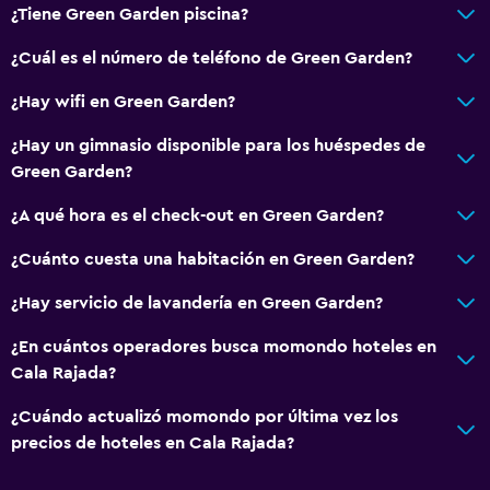
¿Tiene Green Garden piscina?
Caja fuerte
¿Cuál es el número de teléfono de Green Garden?
Gimnasio
¿Hay wifi en Green Garden?
Gimnasio
¿Hay un gimnasio disponible para los huéspedes de
Tenis
Green Garden?
¿A qué hora es el check-out en Green Garden?
Estacionamiento y transporte
Traslado aeropuerto
¿Cuánto cuesta una habitación en Green Garden?
¿Hay servicio de lavandería en Green Garden?
Accesibilidad y adecuación
¿En cuántos operadores busca momondo hoteles en
Ascensor
Cala Rajada?
Baño
¿Cuándo actualizó momondo por última vez los
precios de hoteles en Cala Rajada?
Secador de pelo