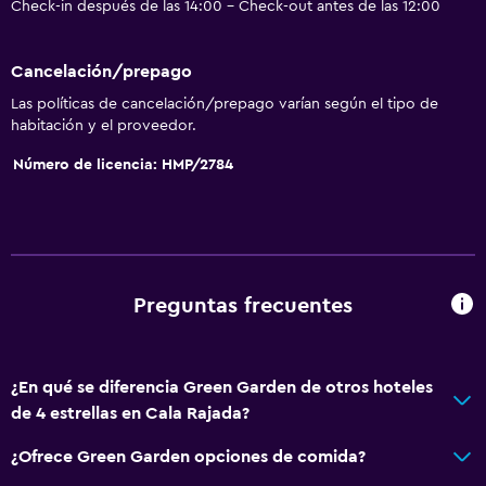
Check-in después de las 14:00 - Check-out antes de las 12:00
Servicios básicos
Wifi gratis
Cancelación/prepago
Aire acondicionado
Las políticas de cancelación/prepago varían según el tipo de
Calefacción
habitación y el proveedor.
Número de licencia: HMP/2784
Lavandería
Lavandería
Servicios de lavandería/tintorería
Preguntas frecuentes
Actividades
Bicicletas
Mesa de billar
¿En qué se diferencia Green Garden de otros hoteles
de 4 estrellas en Cala Rajada?
Salud y seguridad
¿Ofrece Green Garden opciones de comida?
Limpieza diaria