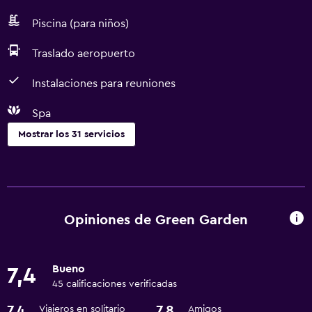
Piscina (para niños)
Traslado aeropuerto
Instalaciones para reuniones
Spa
Mostrar los 31 servicios
Piscina y spa
Sauna
Spa
Opiniones de Green Garden
Bañera de hidromasaje
Piscina (cubierta)
Bueno
7,4
Piscina al aire libre
45 calificaciones verificadas
7,4
7,8
Viajeros en solitario
Amigos