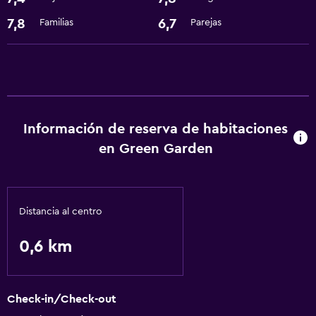
Comedor
7,8
6,7
Familias
Parejas
Restaurante
Bar/lounge
Microondas
Servicios y facilidades
Información de reserva de habitaciones
Cambio de divisas
en Green Garden
Instalaciones para reuniones
Recepción 24 horas
Distancia al centro
Ideal para familias
Cuidado de niños o guardería
0,6 km
Parque infantil
Piscina (para niños)
Check-in/Check-out