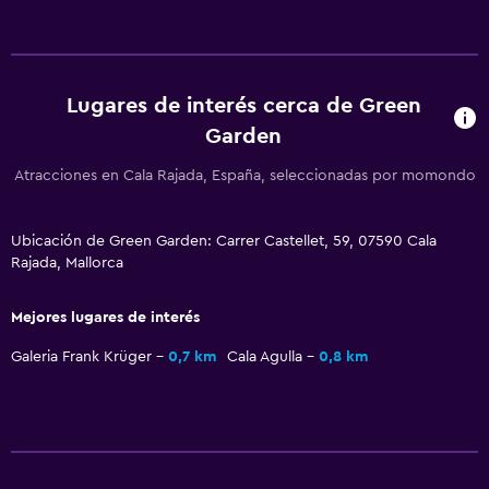
Aire libre
Jardín
Lugares de interés cerca de Green
Zona de trabajo
Garden
Escritorio
Atracciones en Cala Rajada, España, seleccionadas por momondo
General
Ubicación de Green Garden: Carrer Castellet, 59, 07590 Cala
Espacio de almacenamiento
Rajada, Mallorca
Mejores lugares de interés
Galeria Frank Krüger
0,7 km
Cala Agulla
0,8 km