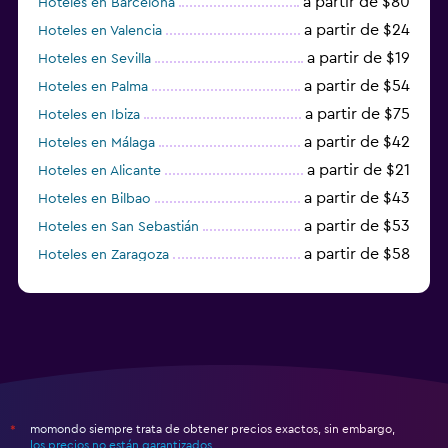
a partir de $80
Hoteles en Barcelona
a partir de $24
Hoteles en Valencia
a partir de $19
Hoteles en Sevilla
a partir de $54
Hoteles en Palma
a partir de $75
Hoteles en Ibiza
a partir de $42
Hoteles en Málaga
a partir de $21
Hoteles en Alicante
a partir de $43
Hoteles en Bilbao
a partir de $53
Hoteles en San Sebastián
a partir de $58
Hoteles en Zaragoza
a partir de $49
Hoteles en Toledo
momondo siempre trata de obtener precios exactos, sin embargo,
*
los precios no están garantizados
.