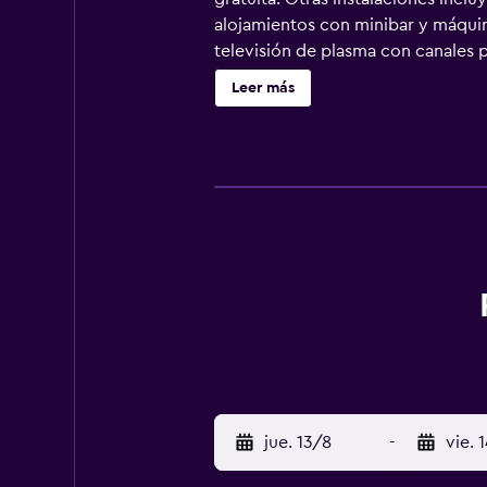
alojamientos con minibar y máquin
televisión de plasma con canales p
personal gratuitos y secador de pe
Leer más
servicios para las personas de nego
hay 2 piscinas al aire libre además
gimnasio. Se pueden practicar las 
(es posible que se aplique un reca
jue. 13/8
-
vie. 