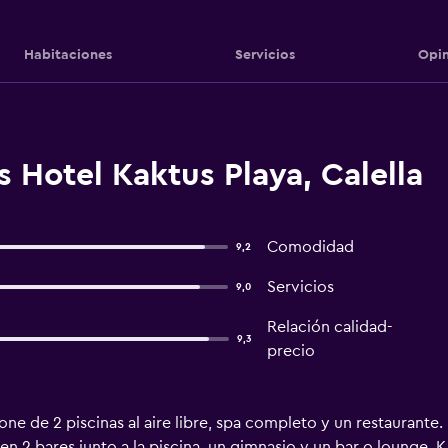
Habitaciones
Servicios
Opin
 Hotel Kaktus Playa, Calella
Comodidad
9,2
Servicios
9,0
Relación calidad-
9,3
precio
ne de 2 piscinas al aire libre, spa completo y un restaurante.
uyen 2 bares junto a la piscina, un gimnasio y un bar o lounge.