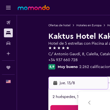
Vuelos
Ofertas de hotel
Hoteles en Europa
H
Alojamientos
Kaktus Hotel Ka
Autos
Hotel de 5 estrellas con Piscina al a
5 estrellas
Planifica con IA
C/ Antonio Gaudí, 8, Calella, Catal
+34 937 660 728
Muy bueno
2.262 calificacio
8,9
Trips
Español
jue. 13/8
-
2 huéspedes, 1 habitación