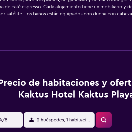
a de café espresso. Cada alojamiento tiene un mobiliario y d
or satélite. Los baños están equipados con ducha con cabezal 
lo. Los huéspedes pueden navegar por la web gracias a nuestr
cios incluyen cajas fuertes y teléfono. Se ofrece servicio de 
 de piscina infantil. Otros servicios de ocio y esparcimiento 
actividades de ocio y esparcimiento que se indican más abajo 
rgo).
Precio de habitaciones y ofer
Kaktus Hotel Kaktus Play
14/8
2 huéspedes, 1 habitación