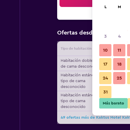
Bus
L
M
$86
Ofertas desde
/
Oferta má
3
4
Tipo de habitación
Proveedo
10
11
Habitación doble, tipo
17
18
de cama desconocido
Habitación estándar,
24
25
tipo de cama
desconocido
31
Habitación estándar,
tipo de cama
Más barato
desconocido
49 ofertas más de Kaktus Hotel Kak