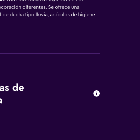
ecoración diferentes. Se ofrece una
de ducha tipo lluvia, artículos de higiene
o acceso a Internet wifi gratis. Los
limpieza todos los días. En el alojamiento
incluyen una bañera de hidromasaje, sauna y
en las instalaciones o cerca del alojamiento
tas de
a