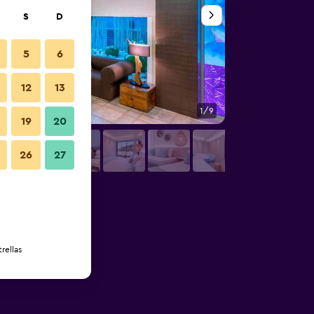
S
D
5
6
12
13
1/9
Patio
19
20
26
27
rellas