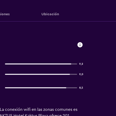
iones
Ubicación
9,2
9,0
8,5
 La conexión wifi en las zonas comunes es
 KAKTUS Hotel Kaktus Playa ofrece 201