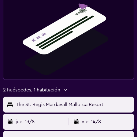
Muebles de exterior
Jardín
Terraza/patio
Sillas de playa
Toallas de playa
Terraza
Habitación
Camas extralargas (+2 m)
Almohada de plumas
2 huéspedes, 1 habitación
Enchufe cerca de la cama
The St. Regis Mardavall Mallorca Resort
Despertador
Sofá cama
jue. 13/8
vie. 14/8
Perchero
Armario o clóset