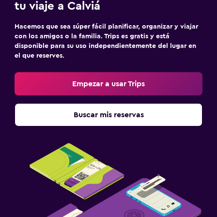
tu viaje a Calviá
Bar/lounge
Hacemos que sea súper fácil planificar, organizar y viajar
La comida se puede entregar en el alojamiento
con los amigos o la familia. Trips es gratis y está
Minibar
disponible para su uso independientemente del lugar en
el que reserves.
Bar de tapas
Desayuno en la habitación
Empezar a usar Trips
Mesa de comedor
Buscar mis reservas
Actividades
Visitas a bodegas
Tienda de regalos
Tina de agua termal
Sala de juegos
Buceo
Windsurf