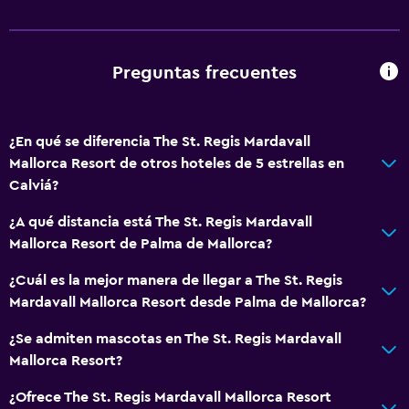
Baño turco
Instalaciones para reuniones
Minimercado en las instalaciones
Preguntas frecuentes
Servicio de habitaciones
Mostrador de información turística
¿En qué se diferencia The St. Regis Mardavall
Acceso con tarjeta
Mallorca Resort de otros hoteles de 5 estrellas en
Check-out exprés
Calviá?
Check-in/check-out privado
¿A qué distancia está The St. Regis Mardavall
Recepción 24 horas
Mallorca Resort de Palma de Mallorca?
Caja fuerte
¿Cuál es la mejor manera de llegar a The St. Regis
Botella de agua
Mardavall Mallorca Resort desde Palma de Mallorca?
¿Se admiten mascotas en The St. Regis Mardavall
Servicios básicos
Mallorca Resort?
Wifi disponible en todas las instalaciones
¿Ofrece The St. Regis Mardavall Mallorca Resort