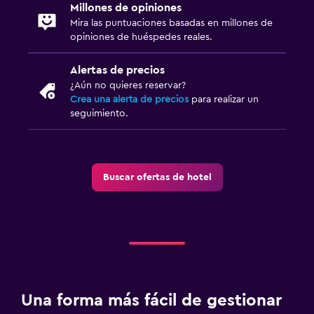
Secador de pelo
Millones de opiniones
Mira las puntuaciones basadas en millones de
Albornoz
opiniones de huéspedes reales.
Baño privado
Ducha
Alertas de precios
¿Aún no quieres reservar?
Gorro de baño
Crea una alerta de precios
para realizar un
Tina de baño
seguimiento.
Bidé
Aseo
Buscar ofertas de hotel
Papel higiénico
Ducha italiana
Comedor
Fruta
Menús para dietas especiales (bajo petición)
Una forma más fácil de gestionar
Restaurante