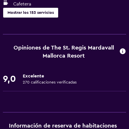
Cafetera
Mostrar los 153 servicios
Accesibilidad y adecuación
Unidad ubicada en la planta baja
Unidad accesible para personas en silla de ruedas
Opiniones de The St. Regis Mardavall
Hipoalergénico
Mallorca Resort
Almohada hipoalergénica
Para no fumadores
Excelente
9,0
Fregadero bajo
270 calificaciones verificadas
Almohada sin plumas
Mascotas permitidas bajo consulta (pueden aplicar cargos
extra)
Accesibilidad
Ducha adaptada para silla de ruedas
Información de reserva de habitaciones