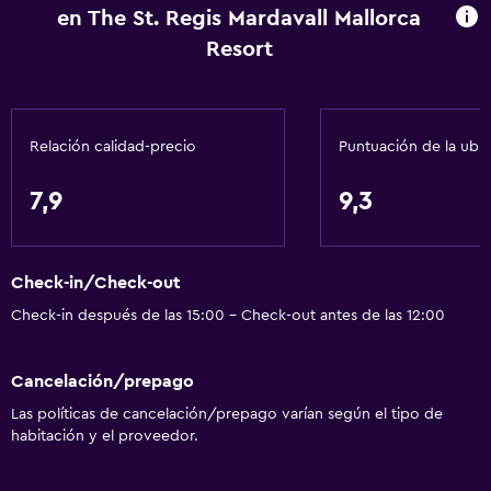
en The St. Regis Mardavall Mallorca
Ascensor
Resort
Silla para ducha
Ascensor disponible
Tina de baño adaptada
Relación calidad-precio
Puntuación de la ubi
Habitación hipoalergénica
Inodoro con barras de apoyo
7,9
9,3
Plantas superiores accesibles por ascensor
Check-in/Check-out
Servicios y facilidades
Check-in después de las 15:00 - Check-out antes de las 12:00
Centro de negocios
Renta de autos
Cancelación/prepago
Servicio de despertador
Las políticas de cancelación/prepago varían según el tipo de
Servicio de conserjería
habitación y el proveedor.
Cambio de divisas