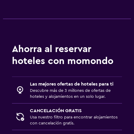
Piscina y spa
Piscina climatizada
Spa
Bañera de hidromasaje
Ahorra al reservar
Piscina (cubierta)
hoteles con momondo
Piscina al aire libre
Toallas para piscina
Vapor
Las mejores ofertas de hoteles para ti
Piscina privada
Descubre más de 3 millones de ofertas de
hoteles y alojamientos en un solo lugar.
Masajes
Sauna
CANCELACIÓN GRATIS
Usa nuestro filtro para encontrar alojamientos
con cancelación gratis.
Baño