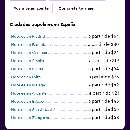
Plancha y tabla de planchar
Voy a tener suerte
Completa tu viaje
Estacionamiento y transporte
Ciudades populares en España
Estacionamiento
a partir de $64
Hoteles en Madrid
Carga de vehículos eléctricos
a partir de $80
Hoteles en Barcelona
Valet parking
a partir de $24
Hoteles en Valencia
a partir de $19
Hoteles en Sevilla
Zona de trabajo
a partir de $54
Hoteles en Palma
Fax/fotocopiadora
a partir de $75
Hoteles en Ibiza
Caja fuerte para laptops
a partir de $42
Hoteles en Málaga
Escritorio
a partir de $21
Hoteles en Alicante
a partir de $43
Hoteles en Bilbao
Salud y seguridad
a partir de $53
Hoteles en San Sebastián
Limpieza diaria
a partir de $58
Hoteles en Zaragoza
a partir de $49
Botiquín de primeros auxilios
Hoteles en Toledo