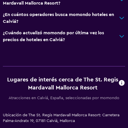
Acondicionador
Mardavall Mallorca Resort?
¿En cuántos operadores busca momondo hoteles en
General
Calviá?
Habitaciones familiares
¿Cuándo actualizó momondo por última vez los
Vista al jardín
precios de hoteles en Calviá?
Piso de parquet o madera noble
Posibilidad de habitaciones conectadas
Espacio de almacenamiento
Vista al mar
Lugares de interés cerca de The St. Regis
Zona de estar
Mardavall Mallorca Resort
Pantuflas
Atracciones en Calviá, España, seleccionadas por momondo
Sofá
Solárium
Ubicación de The St. Regis Mardavall Mallorca Resort: Carretera
Insonorización
Palma-Andratx 19, 07181 Calviá, Mallorca
Teléfono