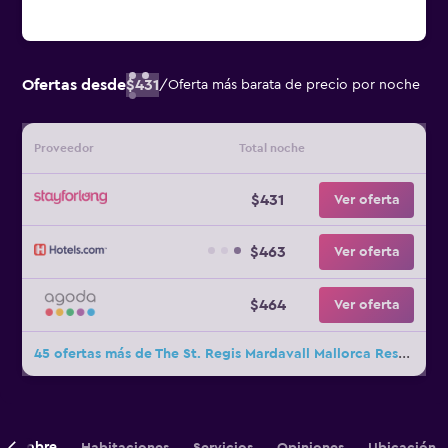
Ofertas desde
$431
/
Oferta más barata de precio por noche
Proveedor
Total noche
$431
Ver oferta
$463
Ver oferta
$464
Ver oferta
45 ofertas más de The St. Regis Mardavall Mallorca Resort
Sobre
Habitaciones
Servicios
Opiniones
Ubicación