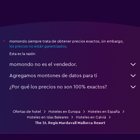
Caja fuerte
Gimnasio
Clases de fitness
momondo siempre trata de obtener precios exactos, sin embargo,
*
Gimnasio
los precios no están garantizados
.
Esta es la razón:
momondo no es el vendedor.
Agregamos montones de datos para ti
¿Por qué los precios no son 100% exactos?
Ofertas de hotel
Hoteles en Europa
Hoteles en España
Hoteles en Islas Baleares
Hoteles en Calviá
The St. Regis Mardavall Mallorca Resort