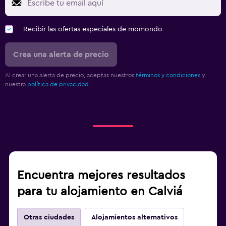
Sistema de entretenimiento
Recibir las ofertas especiales de momondo
TV de pantalla plana
Crea una alerta de precio
TV por cable o vía satélite
Radio
Al crear una alerta de precio, aceptas nuestros
términos y condiciones
y
nuestra
política de privacidad.
.
TV
Base dock para smartphone
Reproductor de DVD
Lavandería
Lavandería
Encuentra mejores resultados
Servicio de planchado
para tu alojamiento en Calviá
Servicios de lavandería/tintorería
Plancha para pantalones
Otras ciudades
Alojamientos alternativos