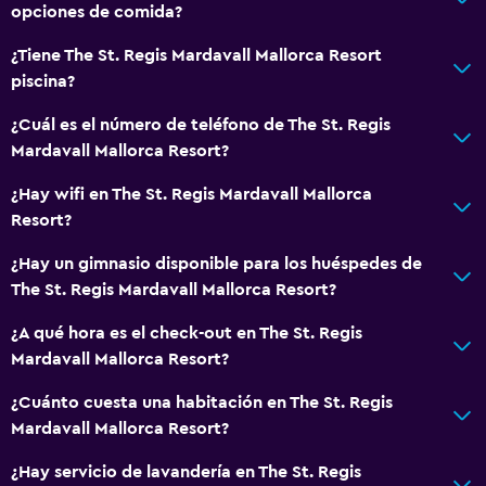
Internet
opciones de comida?
Ventilador
¿Tiene The St. Regis Mardavall Mallorca Resort
Extinguidor
piscina?
Artículos de aseo gratis
¿Cuál es el número de teléfono de The St. Regis
Alarma de humo
Mardavall Mallorca Resort?
Calefacción
¿Hay wifi en The St. Regis Mardavall Mallorca
Aire acondicionado
Resort?
Wifi gratis
¿Hay un gimnasio disponible para los huéspedes de
Ropa de cama
The St. Regis Mardavall Mallorca Resort?
Toallas
¿A qué hora es el check-out en The St. Regis
Champú
Mardavall Mallorca Resort?
Adaptador
¿Cuánto cuesta una habitación en The St. Regis
Gel de ducha
Mardavall Mallorca Resort?
Papeleras
¿Hay servicio de lavandería en The St. Regis