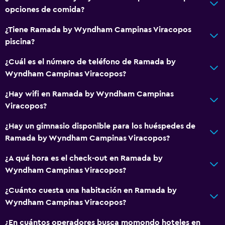
Caja fuerte
opciones de comida?
Instalaciones para reuniones
¿Tiene Ramada by Wyndham Campinas Viracopos
Minimercado en las instalaciones
piscina?
Servicio de habitaciones
¿Cuál es el número de teléfono de Ramada by
Acceso con tarjeta
Wyndham Campinas Viracopos?
Check-out exprés
¿Hay wifi en Ramada by Wyndham Campinas
Botella de agua
Viracopos?
Recepción 24 horas
¿Hay un gimnasio disponible para los huéspedes de
Ramada by Wyndham Campinas Viracopos?
Comedor
¿A qué hora es el check-out en Ramada by
Tetera eléctrica
Wyndham Campinas Viracopos?
Servicio de entrega de comida
¿Cuánto cuesta una habitación en Ramada by
Minibar
Wyndham Campinas Viracopos?
Restaurante
¿En cuántos operadores busca momondo hoteles en