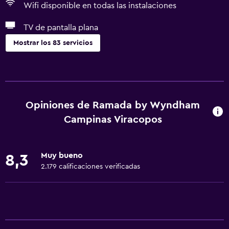
Wifi disponible en todas las instalaciones
TV de pantalla plana
Mostrar los 83 servicios
Accesibilidad y adecuación
Unidad ubicada en la planta baja
Unidad accesible para personas en silla de ruedas
Opiniones de Ramada by Wyndham
Mascotas permitidas bajo consulta (pueden aplicar cargos
Campinas Viracopos
extra)
Accesibilidad
Muy bueno
8,3
Ducha adaptada para silla de ruedas
2.179 calificaciones verificadas
Ascensor
Silla para ducha
Ascensor disponible
Estacionamiento accesible