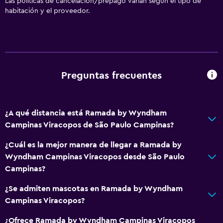
Las políticas de cancelación/prepago varían según el tipo de
Toallas
habitación y el proveedor.
Extinguidor
Artículos de aseo gratis
Champú
Alarma de humo
Preguntas frecuentes
Gel de ducha
Aire acondicionado
¿A qué distancia está Ramada by Wyndham
Papeleras
Campinas Viracopos de São Paulo Campinas?
Acondicionador
¿Cuál es la mejor manera de llegar a Ramada by
Wyndham Campinas Viracopos desde São Paulo
Servicios y facilidades
Campinas?
Salas de conferencia
¿Se admiten mascotas en Ramada by Wyndham
Servicio de despertador
Campinas Viracopos?
Servicio de conserjería
¿Ofrece Ramada by Wyndham Campinas Viracopos