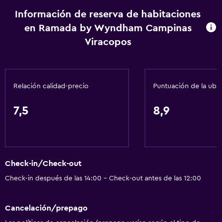
Almohada hipoalergénica
Información de reserva de habitaciones
en Ramada by Wyndham Campinas
Para no fumadores
Viracopos
Lavabo bajo
Fregadero bajo
Almohada sin plumas
Relación calidad-precio
Puntuación de la ubi
Inodoro con barras de apoyo
Plantas superiores accesibles por ascensor
7,5
8,9
Áreas designadas para fumadores
Servicios básicos
Check-in/Check-out
Wifi gratis
Check-in después de las 14:00 - Check-out antes de las 12:00
Wifi disponible en todas las instalaciones
Internet
Cancelación/prepago
Ropa de cama