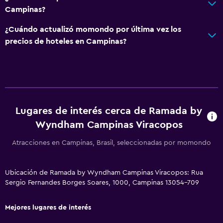
Bar/lounge
Campinas?
Tetera/cafetera
¿Cuándo actualizó momondo por última vez los
Tetera
precios de hoteles en Campinas?
Cafetera
Baño
Inodoro adaptado
Ducha
Lugares de interés cerca de Ramada by
Wyndham Campinas Viracopos
Secador de pelo
Aseo
Atracciones en Campinas, Brasil, seleccionadas por momondo
Papel higiénico
Baño privado
Ubicación de Ramada by Wyndham Campinas Viracopos: Rua
Sergio Fernandes Borges Soares, 1000, Campinas 13054-709
Ducha italiana
Mejores lugares de interés
General