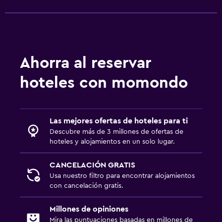
TV de pantalla plana
TV por cable o vía satélite
TV
Ahorra al reservar
Lavandería
Lavandería
hoteles con momondo
Servicio de planchado
Plancha y tabla de planchar
Las mejores ofertas de hoteles para ti
Descubre más de 3 millones de ofertas de
Habitación
hoteles y alojamientos en un solo lugar.
Camas extralargas (+2 m)
CANCELACIÓN GRATIS
Enchufe cerca de la cama
Usa nuestro filtro para encontrar alojamientos
Armario o clóset
con cancelación gratis.
Millones de opiniones
Salud y seguridad
Mira las puntuaciones basadas en millones de