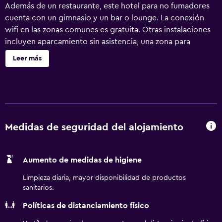
Además de un restaurante, este hotel para no fumadores
cuenta con un gimnasio y un bar o lounge. La conexión
wifi en las zonas comunes es gratuita. Otras instalaciones
incluyen aparcamiento sin asistencia, una zona para
conferencias y servicios de conserjería. Se ofrece servicio
Leer más
de cambio de toallas a petición. Ramada Campinas
Viracopos ofrece 200 alojamientos con aire
acondicionado, caja fuerte y cafetera y tetera. Se ofrece
una televisión de pantalla plana con canales por cable. Los
baños están equipados con ducha, artículos de higiene
personal gratuitos y secador de pelo. Este hotel en
Medidas de seguridad del alojamiento
Campinas ofrece acceso a Internet wifi gratis. Es posible
solicitar cambio de toallas y cambio de sábanas. Se ofrece
Aumento de medidas de higiene
servicio de limpieza todos los días. Los servicios de ocio y
esparcimiento en este hotel incluyen gimnasio. Se pueden
Limpieza diaria, mayor disponibilidad de productos
practicar las actividades de ocio y esparcimiento que se
sanitarios.
indican más abajo en las instalaciones o cerca del
Políticas de distanciamiento físico
alojamiento (es posible que se aplique un recargo).