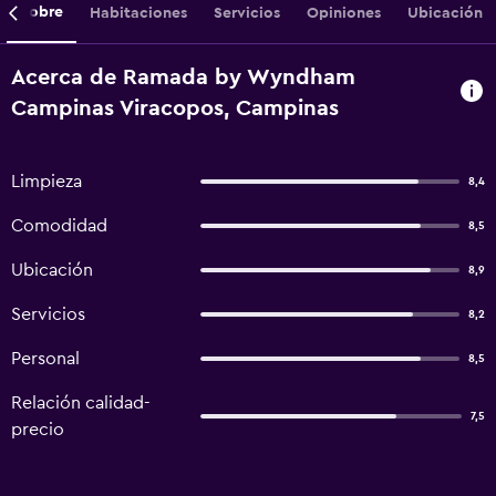
Sobre
Habitaciones
Servicios
Opiniones
Ubicación
Acerca de Ramada by Wyndham
Campinas Viracopos, Campinas
Limpieza
8,4
Comodidad
8,5
Ubicación
8,9
Servicios
8,2
Personal
8,5
Relación calidad-
7,5
precio