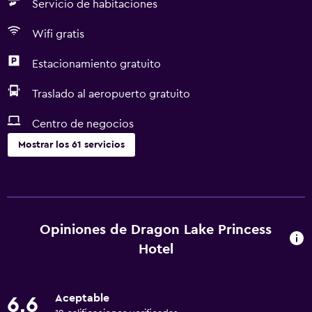
Servicio de habitaciones
Wifi gratis
Estacionamiento gratuito
Traslado al aeropuerto gratuito
Centro de negocios
Mostrar los 61 servicios
Servicios y facilidades
Cajero automático/banco
Centro de negocios
Opiniones de Dragon Lake Princess
Renta de autos
Hotel
Servicio de conserjería
Caja fuerte
Aceptable
6,6
Cambio de divisas