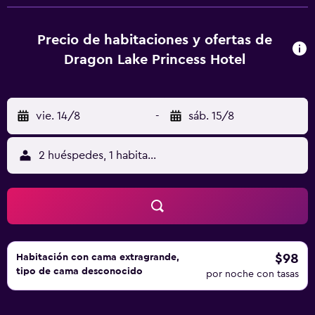
gestionar el traslado para ir o volver del aeropuerto o el
servicio de masajes, disponible en el centro de spa y
bienestar del propio alojamiento. CITIC Plaza está a 47 km
Precio de habitaciones y ofertas de
del alojamiento, y Estadio Tianhe está a 47 km. El
Dragon Lake Princess Hotel
aeropuerto (Aeropuerto de Guangzhou Baiyun) está a 16
km.
vie. 14/8
-
sáb. 15/8
2 huéspedes, 1 habitación
$98
Habitación con cama extragrande,
tipo de cama desconocido
por noche con tasas