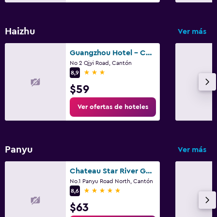
Haizhu
Ver más
Guangzhou Hotel - Canton Fair Free Shuttle Bus
No 2 Qiyi Road, Cantón
3 estrellas
8,9
$59
Ver ofertas de hoteles
Panyu
Ver más
Chateau Star River Guangzhou
No.1 Panyu Road North, Cantón
5 estrellas
8,6
$63