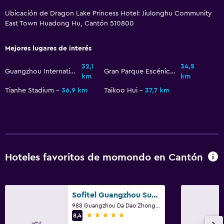
Ubicación de Dragon Lake Princess Hotel: Jiulonghu Community
Traslado al aeropuerto gratuito
East Town Huadong Hu, Cantón 510800
Estacionamiento gratuito
Servicio de traslado
Mejores lugares de interés
32,1
34,5
Guangzhou International Sports Arena
Gran Parque Escénico del Mundo
Sistema de entretenimiento
km
km
Tianhe Stadium
36,9 km
Taikoo Hui
37,7 km
Sala de estar/TV compartida
TV por cable o vía satélite
Lavandería
Lavandería
Hoteles favoritos de momondo en Cantón
Servicios de lavandería/tintorería
Sofitel Guangzhou Sunrich
Gimnasio
988 Guangzhou Da Dao Zhong, Cantón
Tennis a puerta cerrada
5 estrellas
8,4