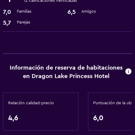
12 calificaciones verificadas
Instalaciones para reuniones
7,0
6,5
Familias
Amigos
Minimercado en las instalaciones
5,7
Parejas
Servicio de habitaciones
Recepción 24 horas
Piscina y spa
Masajes
Información de reserva de habitaciones
Spa
en Dragon Lake Princess Hotel
Bañera de hidromasaje
Piscina (cubierta)
Piscina al aire libre
Relación calidad-precio
Puntuación de la ubi
Sauna
4,6
6,0
Vapor