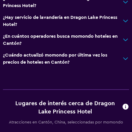
Princess Hotel?
Aire acondicionado
¿Hay servicio de lavandería en Dragon Lake Princess
Accesibilidad y adecuación
Hotel?
Accesibilidad
¿En cuántos operadores busca momondo hoteles en
Ascensor
Cantón?
Para no fumadores
¿Cuándo actualizó momondo por última vez los
Áreas designadas para fumadores
precios de hoteles en Cantón?
Salud y seguridad
Limpieza diaria
Cámaras CCTV en zonas comunes
Lugares de interés cerca de Dragon
Seguridad las 24 horas
Lake Princess Hotel
Caja fuerte
Atracciones en Cantón, China, seleccionadas por momondo
Estacionamiento y transporte