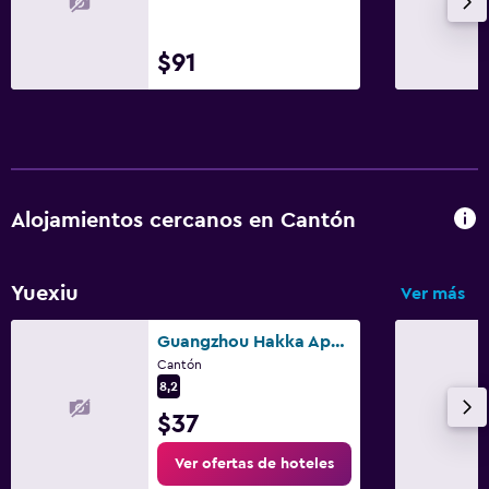
Gimnasio
$91
Baño
Secador de pelo
Aire libre
Jardín
Alojamientos cercanos en Cantón
Zona de trabajo
Yuexiu
Ver más
Fax/fotocopiadora
Guangzhou Hakka Apartment Beijing Road
General
Cantón
8,2
Espacio de almacenamiento
$37
Ver ofertas de hoteles