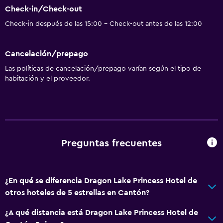
Actividades
Check-in/Check-out
Tienda de regalos
Check-in después de las 15:00 - Check-out antes de las 12:00
Sala de juegos
Cancelación/prepago
Golf
Las políticas de cancelación/prepago varían según el tipo de
Salón de belleza
habitación y el proveedor.
Karaoke
Mesa de billar
Instalaciones para deportes acuáticos
Preguntas frecuentes
Comedor
Minibar
Restaurante
¿En qué se diferencia Dragon Lake Princess Hotel de
otros hoteles de 5 estrellas en Cantón?
Bar/lounge
Nevera
¿A qué distancia está Dragon Lake Princess Hotel de