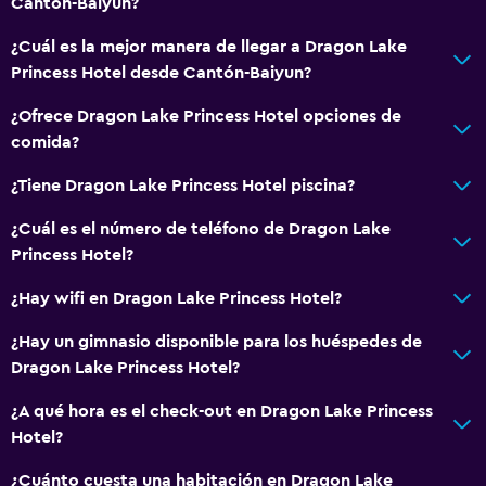
Cantón-Baiyun?
Máquina expendedora (bebidas)
Máquina expendedora (botanas)
¿Cuál es la mejor manera de llegar a Dragon Lake
Princess Hotel desde Cantón-Baiyun?
Ideal para familias
¿Ofrece Dragon Lake Princess Hotel opciones de
Cuidado de niños o guardería
comida?
Piscina (para niños)
¿Tiene Dragon Lake Princess Hotel piscina?
Comidas para niños
¿Cuál es el número de teléfono de Dragon Lake
Club infantil
Princess Hotel?
Parque infantil
¿Hay wifi en Dragon Lake Princess Hotel?
Servicios básicos
¿Hay un gimnasio disponible para los huéspedes de
Dragon Lake Princess Hotel?
Wifi gratis
Wifi disponible en todas las instalaciones
¿A qué hora es el check-out en Dragon Lake Princess
Hotel?
Internet
Extinguidor
¿Cuánto cuesta una habitación en Dragon Lake