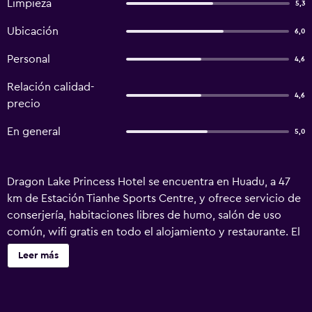
Limpieza
5,3
Ubicación
6,0
Personal
4,6
Relación calidad-
4,6
precio
En general
5,0
Dragon Lake Princess Hotel se encuentra en Huadu, a 47
km de Estación Tianhe Sports Centre, y ofrece servicio de
conserjería, habitaciones libres de humo, salón de uso
común, wifi gratis en todo el alojamiento y restaurante. El
alojamiento ofrece bar y se encuentra a 47 km de Centro
Leer más
comercial TeeMall. El alojamiento dispone de piscina al
aire libre, sauna, bañera de hidromasaje y jardín. El
personal de la recepción 24 horas puede ayudar a