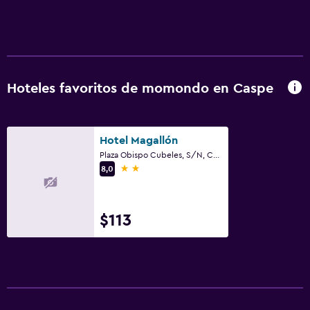
Cámaras CCTV en el exterior
Seguridad las 24 horas
Caja fuerte
Hoteles favoritos de momondo en Caspe
Sistema de entretenimiento
Sala de estar/TV compartida
Hotel Magallón
TV por cable o vía satélite
Plaza Obispo Cubeles, S/N, Caspe, Provincia de Zaragoza
TV
2 estrellas
8,0
Accesibilidad y adecuación
$113
Accesibilidad
Ascensor
Para no fumadores