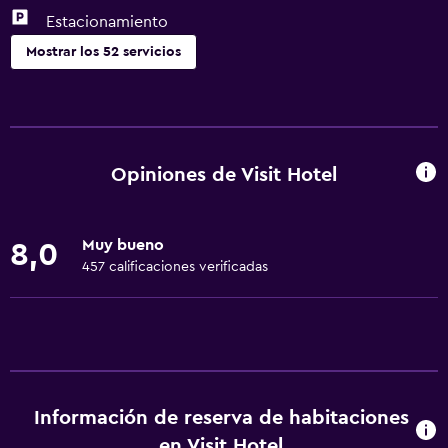
Estacionamiento
Mostrar los 52 servicios
Servicios básicos
Wifi gratis
Wifi disponible en todas las instalaciones
Opiniones de Visit Hotel
Internet
Extinguidor
Muy bueno
8,0
Artículos de aseo gratis
457 calificaciones verificadas
Alarma de humo
Calefacción
Aire acondicionado
General
Información de reserva de habitaciones
Habitaciones familiares
en Visit Hotel