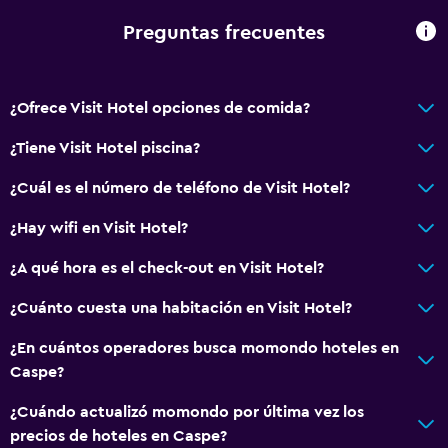
Comedor
Preguntas frecuentes
Minibar
Bar de tapas
Restaurante
¿Ofrece Visit Hotel opciones de comida?
Bar/lounge
¿Tiene Visit Hotel piscina?
La comida se puede entregar en el alojamiento
¿Cuál es el número de teléfono de Visit Hotel?
Baño
¿Hay wifi en Visit Hotel?
Secador de pelo
¿A qué hora es el check-out en Visit Hotel?
Aseo
¿Cuánto cuesta una habitación en Visit Hotel?
Baño público
¿En cuántos operadores busca momondo hoteles en
Baño privado
Caspe?
Salud y seguridad
¿Cuándo actualizó momondo por última vez los
precios de hoteles en Caspe?
Cámaras CCTV en zonas comunes