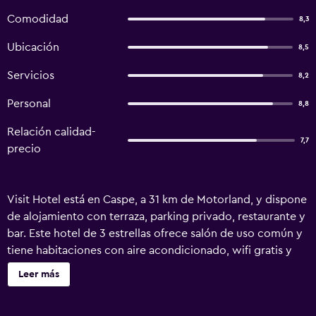
Comodidad
8,3
Ubicación
8,5
Servicios
8,2
Personal
8,8
Relación calidad-
7,7
precio
Visit Hotel está en Caspe, a 31 km de Motorland, y dispone
de alojamiento con terraza, parking privado, restaurante y
bar. Este hotel de 3 estrellas ofrece salón de uso común y
tiene habitaciones con aire acondicionado, wifi gratis y
baño privado. El cafetería es ideal para tomar algo. En el
Leer más
hotel, las habitaciones incluyen escritorio. Todas las
habitaciones están equipadas con TV con canales vía