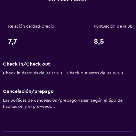
Habitaciones insonorizadas
Insonorización
Relación calidad-precio
Puntuación de la ubi
Teléfono
Piso de mosaico/mármol
7,7
8,5
Espacio de almacenamiento
Servicios y facilidades
Check-in/Check-out
Servicio de despertador
Check-in después de las 13:00 - Check-out antes de las 12:00
Servicio de conserjería
Cancelación/prepago
Caja fuerte
Las políticas de cancelación/prepago varían según el tipo de
Instalaciones para reuniones
habitación y el proveedor.
Mostrador de información turística
Check-in/check-out privado