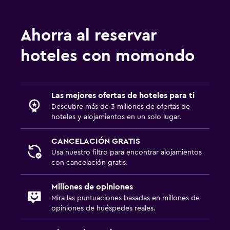
Lavandería
Lavandería
Ahorra al reservar
Servicio de planchado
Plancha para pantalones
hoteles con momondo
Zona de trabajo
Las mejores ofertas de hoteles para ti
Fax/fotocopiadora
Descubre más de 3 millones de ofertas de
Caja fuerte para laptops
hoteles y alojamientos en un solo lugar.
Escritorio
CANCELACIÓN GRATIS
Usa nuestro filtro para encontrar alojamientos
Estacionamiento y transporte
con cancelación gratis.
Estacionamiento
Millones de opiniones
Estacionamiento privado
Mira las puntuaciones basadas en millones de
opiniones de huéspedes reales.
Ideal para familias