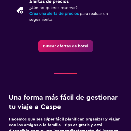
Alertas de precios
Cuna/cama nido disponibles
¿Aún no quieres reservar?
Comidas para niños
Crea una alerta de precios
para realizar un
seguimiento.
Aire libre
Terraza/patio
Buscar ofertas de hotel
Habitación
Armario o clóset
Actividades
Bicicletas
Una forma más fácil de gestionar
tu viaje a Caspe
Hacemos que sea súper fácil planificar, organizar y viajar
con los amigos o la familia. Trips es gratis y está
disponible para su uso independientemente del lugar en