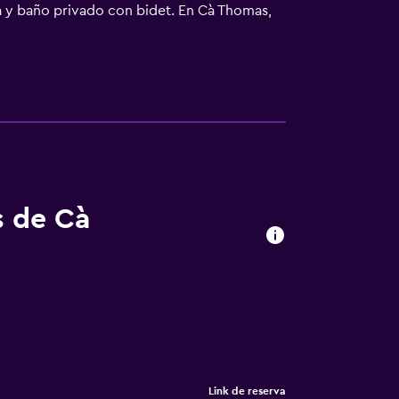
na y baño privado con bidet. En Cà Thomas,
no italiano. La clientela puede practicar
está a 38 km del alojamiento. El aeropuerto
s de Cà
Link de reserva