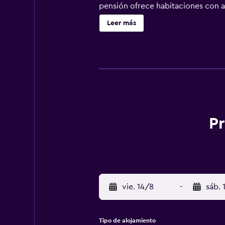
pensión ofrece habitaciones con ai
las habitaciones tienen ropa de cam
Leer más
actividades en Castelnuovo Magra 
(Aeropuerto internacional de Pisa)
Pr
vie. 14/8
-
sáb. 
Tipo de alojamiento