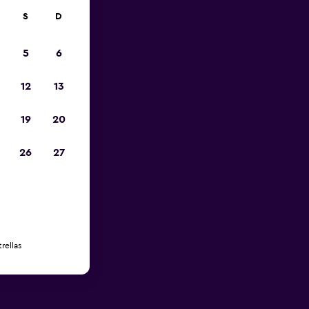
S
D
5
6
12
13
19
20
26
27
rellas