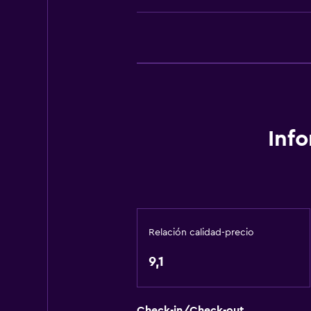
Calefacción
Gel de ducha
Aire acondicionado
Papeleras
Accesibilidad y adecuación
Unidad ubicada en la planta baja
Inf
Mascotas permitidas bajo consulta
Estacionamiento accesible
Para no fumadores
Almohada sin plumas
Relación calidad-precio
Plantas superiores accesibles por 
9,1
Sistema de entretenimiento
TV de pantalla plana
Check-in/Check-out