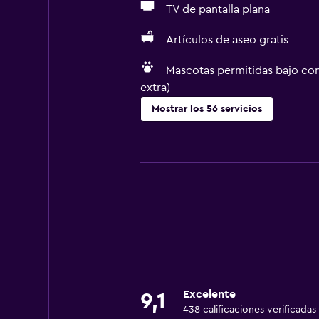
TV de pantalla plana
Artículos de aseo gratis
Mascotas permitidas bajo con
extra)
Mostrar los 56 servicios
Servicios básicos
Wifi gratis
Wifi disponible en todas las instal
Internet
Ropa de cama
Toallas
Artículos de aseo gratis
Excelente
9,1
Champú
438 calificaciones verificadas