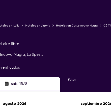
teles en Italia
Hoteles en Liguria
Hoteles en Castelnuovo Magra
Cà T
 aire libre
elnuovo Magra, La Spezia
 verificadas
Fotos
sáb. 15/8
agosto 2026
septiembre 202