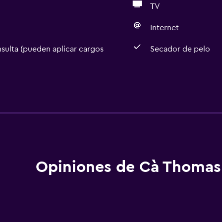
TV
Internet
sulta (pueden aplicar cargos
Secador de pelo
Baño
Ducha
aciones
Gorro de baño
Bidé
Secador de pelo
Opiniones de Cà Thomas
Aseo
Bañera al aire libre
Papel higiénico