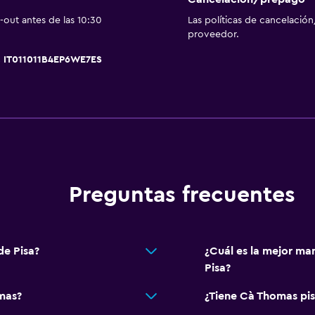
Muebles de exterior
out antes de las 10:30
Las políticas de cancelación
proveedor.
Jardín
2, IT011011B4EP6WE7ES
Servicios y facilidades
Caja fuerte
Acceso con llave
Botella de agua
Piscina
Preguntas frecuentes
Piscina de agua salada
Piscina al aire libre
de Pisa?
¿Cuál es la mejor ma
al aire libre
Toallas para piscina
Pisa?
Zona de trabajo
mas?
¿Tiene Cà Thomas pis
Fax/fotocopiadora