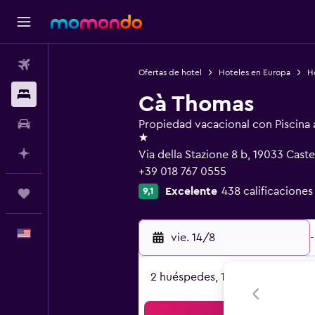
Vuelos
Ofertas de hotel
Hoteles en Europa
Ho
Alojamientos
Cà Thomas
Autos
Propiedad vacacional con Piscina al
1 estrella
Planifica con IA
Via della Stazione 8 b, 19033 Cast
+39 018 767 0555
Excelente
438 calificaciones
9,1
Trips
Español
vie. 14/8
-
2 huéspedes, 1 habitación