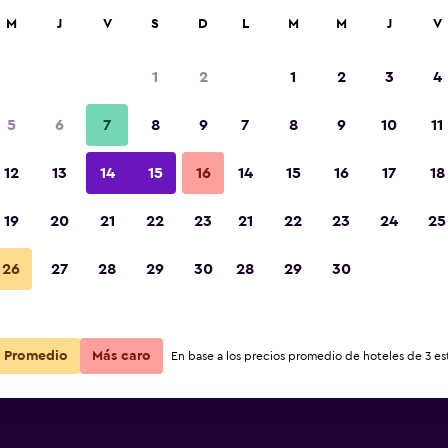
car
M
J
V
S
D
L
M
M
J
V
1
2
1
2
3
4
ás barata de precio por noche
5
6
7
8
9
7
8
9
10
11
r
Total noche
12
13
14
15
16
14
15
16
17
18
$140
Ver oferta
19
20
21
22
23
21
22
23
24
25
26
27
28
29
30
28
29
30
Promedio
Más caro
En base a los precios promedio de hoteles de 3 est