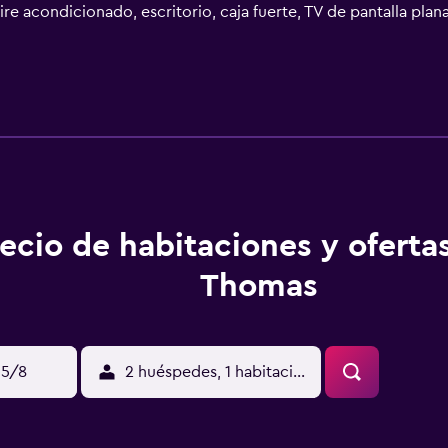
re acondicionado, escritorio, caja fuerte, TV de pantalla pla
a y toallas. En el alojamiento se puede disfrutar de un desayu
y alrededores, como ciclismo. Estación de tren de Viareggio 
 está a 62 km.
ecio de habitaciones y oferta
Thomas
15/8
2 huéspedes, 1 habitación