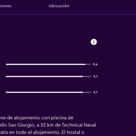
iones
Ubicación
9,4
9,1
9,1
ne de alojamiento con piscina de
tello San Giorgio, a 32 km de Technical Naval
is en todo el alojamiento. El hostal o