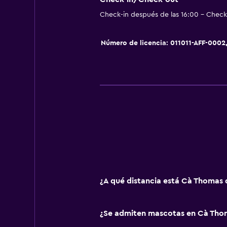
Servicio de streaming
Check-in después de las 16:00 - Check-
TV
Número de licencia: 011011-AFF-000
Habitación
Enchufe cerca de la cama
Perchero
Armario o clóset
Ideal para familias
Cuna/cama nido disponibles
Juguetes para piscina
¿A qué distancia está Cà Thomas 
Equipo infantil para zona de juegos 
Estacionamiento y transporte
¿Se admiten mascotas en Cà Tho
Estacionamiento gratuito