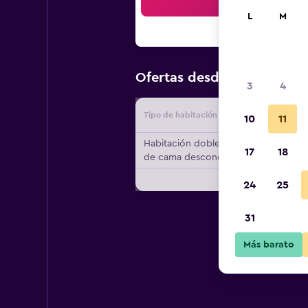
Bus
L
M
$140
Ofertas desde
/
Oferta m
3
4
Tipo de habitación
Proveedo
10
11
Habitación doble, tipo
17
18
de cama desconocido
24
25
31
Más barato