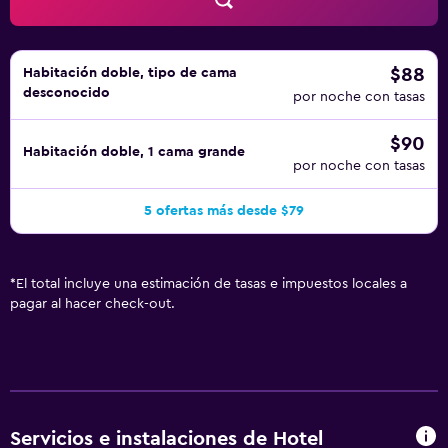
ocio y esparcimiento que se indican más abajo en las
instalaciones o cerca del alojamiento (es posible que se
aplique un recargo).
$88
Habitación doble, tipo de cama
desconocido
por noche con tasas
$90
Habitación doble, 1 cama grande
por noche con tasas
5 ofertas más desde $79
*
El total incluye una estimación de tasas e impuestos locales a
pagar al hacer check-out.
Servicios e instalaciones de Hotel