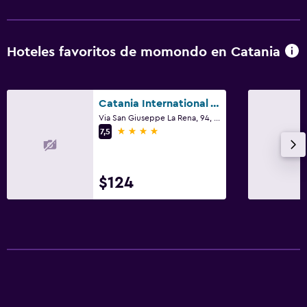
Centro de negocios
Renta de autos
Hoteles favoritos de momondo en Catania
Instalaciones para reuniones
Servicio de habitaciones
Catania International Airport Hotel
Acceso con llave
Via San Giuseppe La Rena, 94, Catania, Sicilia
Check-out exprés
4 estrellas
7,5
Botella de agua
$124
Estacionamiento y transporte
Estacionamiento
Estacionamiento en la calle
Traslado al aeropuerto (con cargos)
Estacionamiento privado
Servicio de traslado (cargo adicional)