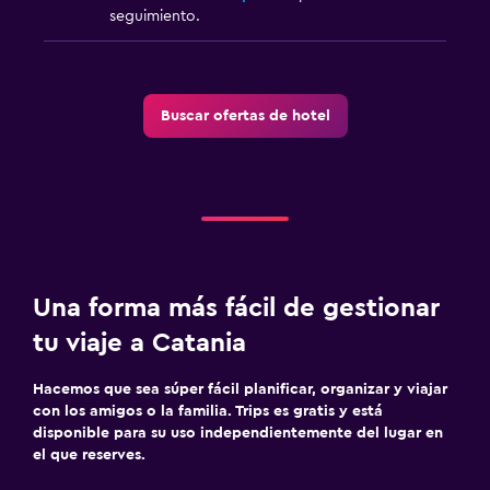
seguimiento.
Lavandería
Lavandería
Servicios de lavandería/tintorería
Buscar ofertas de hotel
Plancha y tabla de planchar
Tendedero
Habitación
Enchufe cerca de la cama
Perchero
Una forma más fácil de gestionar
Armario o clóset
tu viaje a Catania
Hacemos que sea súper fácil planificar, organizar y viajar
Zona de trabajo
con los amigos o la familia. Trips es gratis y está
Uso de equipo informático disponible
disponible para su uso independientemente del lugar en
el que reserves.
Fax/fotocopiadora