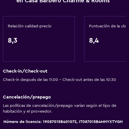
en Casa Barbero Charme & Rooms
Adaptador
Gel de ducha
Aire acondicionado
Relación calidad-precio
Puntuación de la ubi
Papeleras
8,3
8,4
Baño
Inodoro adaptado
Ducha
Check-in/Check-out
Inodoro con cisterna alta
Check-in después de las 11:00 - Check-out antes de las 10:30
Gorro de baño
Bidé
Cancelación/prepago
Secador de pelo
Las políticas de cancelación/prepago varían según el tipo de
Aseo
habitación y el proveedor.
Papel higiénico
Número de licencia: 19087015B401072, IT087015B4MHYXTVGH