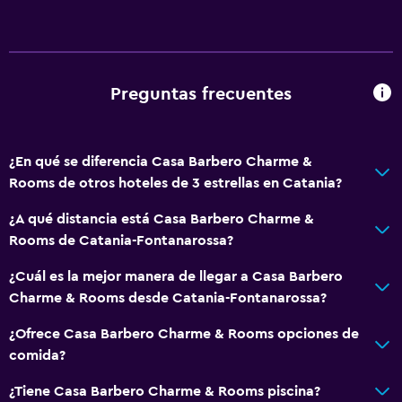
Baño privado
Ducha italiana
Accesibilidad y adecuación
Preguntas frecuentes
Unidad ubicada en la planta baja
Habitaciones para no fumadores disponibles
¿En qué se diferencia Casa Barbero Charme &
Accesibilidad
Rooms de otros hoteles de 3 estrellas en Catania?
Ducha adaptada para silla de ruedas
¿A qué distancia está Casa Barbero Charme &
Silla para ducha
Rooms de Catania-Fontanarossa?
Almohada sin plumas
¿Cuál es la mejor manera de llegar a Casa Barbero
Inodoro con barras de apoyo
Charme & Rooms desde Catania-Fontanarossa?
Áreas designadas para fumadores
¿Ofrece Casa Barbero Charme & Rooms opciones de
Entrada privada
comida?
Comedor
¿Tiene Casa Barbero Charme & Rooms piscina?