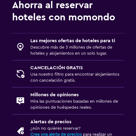
Ahorra al reservar
Sistema de entretenimiento
hoteles con momondo
TV de pantalla plana
Biblioteca
Las mejores ofertas de hoteles para ti
TV por cable o vía satélite
Descubre más de 3 millones de ofertas de
Servicio de streaming
hoteles y alojamientos en un solo lugar.
TV
CANCELACIÓN GRATIS
Usa nuestro filtro para encontrar alojamientos
Aire libre
con cancelación gratis.
Terraza/patio
Millones de opiniones
Terraza
Mira las puntuaciones basadas en millones de
opiniones de huéspedes reales.
Comedor al aire libre
Muebles de exterior
Alertas de precios
Jardín
¿Aún no quieres reservar?
Crea una alerta de precios
para realizar un