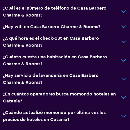
Tetera eléctrica
¿Cuál es el número de teléfono de Casa Barbero
Microondas
Charme & Rooms?
Desayuno en la habitación
¿Hay wifi en Casa Barbero Charme & Rooms?
Tetera/cafetera
¿A qué hora es el check-out en Casa Barbero
Tetera
Charme & Rooms?
Nevera
¿Cuánto cuesta una habitación en Casa Barbero
La comida se puede entregar en el alojamiento
Charme & Rooms?
Cafetera
¿Hay servicio de lavandería en Casa Barbero
Charme & Rooms?
General
¿En cuántos operadores busca momondo hoteles en
Habitaciones familiares
Catania?
Zona de estar
¿Cuándo actualizó momondo por última vez los
Vista al jardín
precios de hoteles en Catania?
Habitaciones insonorizadas