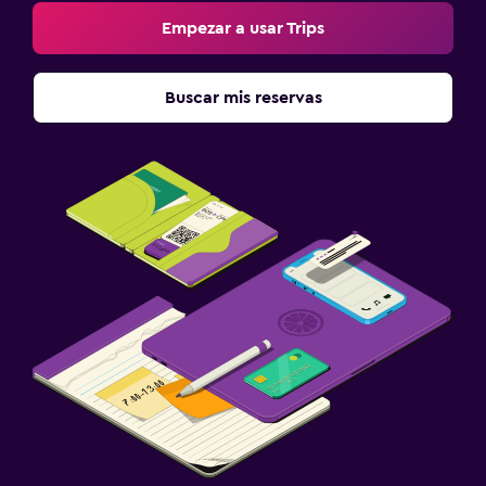
Escritorio
Empezar a usar Trips
Salud y seguridad
Buscar mis reservas
Limpieza diaria
Detector de monóxido de carbono
Ideal para familias
Cuna/cama nido disponibles
Libros, DVD, música para niños