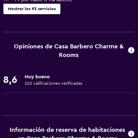
Mostrar los 93 servicios
Servicios básicos
Wifi gratis
Dispositivo hotspot móvil
Opiniones de Casa Barbero Charme &
Wifi disponible en todas las instalaciones
Rooms
Internet
Ropa de cama
Muy bueno
8,6
Toallas
223 calificaciones verificadas
Extinguidor
Artículos de aseo gratis
Champú
Alarma de humo
Información de reserva de habitaciones
Calefacción