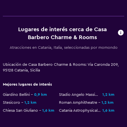
Insonorización
Teléfono
Piso de mosaico/mármol
Lugares de interés cerca de Casa
Espacio de almacenamiento
Barbero Charme & Rooms
Actividades
Atracciones en Catania, Italia, seleccionadas por momondo
Senderismo
Bicicletas
Ubicación de Casa Barbero Charme & Rooms: Via Caronda 209,
95128 Catania, Sicilia
Juegos de mesa/rompecabezas
Ciclismo
Mejores lugares de interés
Submarinismo
Giardino Bellini
0,9 km
Stadio Angelo Massimino
1,2 km
Buceo
Stesicoro
1,2 km
Roman Amphitheatre
1,2 km
Buceo
Chiesa San Giuliano
1,6 km
Catania Astrophysical Observatory
1,6 km
Servicios y facilidades