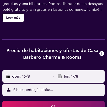
gratuitas y una biblioteca. Podrás disfrutar de un desayuno
bufé gratuito y wifi gratis en las zonas comunes. También
encontrarás check-out exprés, un jardín y personal
Leer más
multilingüe. Casa Barbero Charme & Rooms ofrece 6
alojamientos, con acceso por pasillos exteriores y cafetera
y tetera y secador de pelo. Estos alojamientos con
mobiliario y decoración diferentes disponen de una zona
de estar separada. Las camas están vestidas con ropa de
cama de alta calidad. Se ofrece televisión digitales. Los
Precio de habitaciones y ofertas de Casa
baños están equipados con ducha, bidé y artículos de
Barbero Charme & Rooms
higiene personal gratuitos. Este bed and breakfast en
Catania ofrece acceso a Internet wifi gratis. Los servicios
para las personas de negocios incluyen escritorio y
dom. 16/8
-
lun. 17/8
teléfono; las llamadas locales y de larga distancia son
gratuitas (pueden existir restricciones). Se ofrece servicio
de limpieza todos los días. Los servicios de ocio y
2 huéspedes, 1 habitación
esparcimiento en este bed and breakfast incluyen
bicicletas gratuitas. Se pueden practicar las actividades de