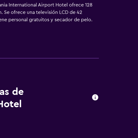
nia International Airport Hotel ofrece 128
n. Se ofrece una televisión LCD de 42
ene personal gratuitos y secador de pelo.
ece servicio de limpieza todos los días. Los
racticar las actividades de ocio y
que se aplique un recargo).
tas de
Hotel