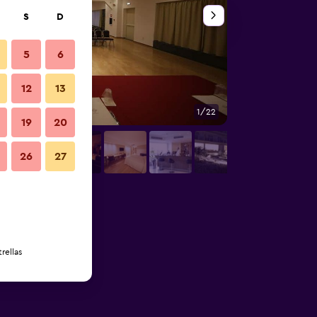
S
D
5
6
12
13
1/22
Edificio
19
20
26
27
rellas