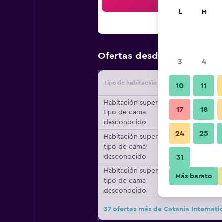
Bus
L
M
$72
Ofertas desde
/
Oferta má
3
4
Tipo de habitación
Proveedo
10
11
Habitación superior,
17
18
tipo de cama
desconocido
24
25
Habitación superior,
tipo de cama
desconocido
31
Habitación superior,
Más barato
tipo de cama
desconocido
37 ofertas más de Catania Internati