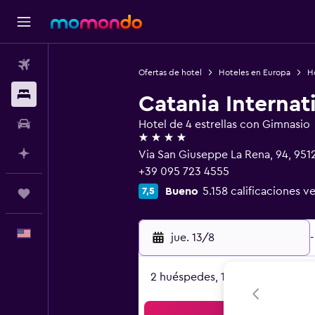
Vuelos
Ofertas de hotel
Hoteles en Europa
Ho
Alojamientos
Catania Internat
Autos
Hotel de 4 estrellas con Gimnasio
4 estrellas
Planifica con IA
Via San Giuseppe La Rena, 94, 95121
+39 095 723 4555
Bueno
5.158 calificaciones ve
7,5
Trips
Español
jue. 13/8
-
2 huéspedes, 1 habitación