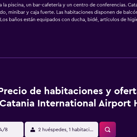
 la piscina, un bar-cafetería y un centro de conferencias. Cata
o, minibar y caja fuerte. Las habitaciones disponen de balcó
 Los baños están equipados con ducha, bidé, artículos de higi
a web gracias a nuestro acceso a Internet wifi gratis. Se ofr
en este hotel incluyen gimnasio y piscina infantil. Se pueden p
bajo en las instalaciones o cerca del alojamiento (es posible 
Precio de habitaciones y ofer
Catania International Airport 
14/8
2 huéspedes, 1 habitación