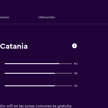
iones
Ubicación
 Catania
8,1
7,4
7,4
ón wifi en las zonas comunes es gratuita.