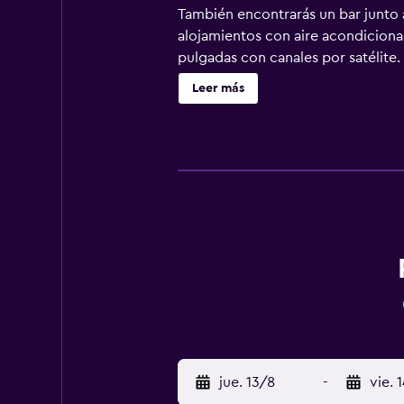
También encontrarás un bar junto a
alojamientos con aire acondicionad
pulgadas con canales por satélite.
Los huéspedes pueden navegar por l
Leer más
servicios de ocio y esparcimiento 
esparcimiento que se indican más a
jue. 13/8
-
vie. 