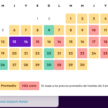
car
M
J
V
S
D
L
M
M
J
V
1
2
1
2
3
4
s barata de precio por noche
5
6
7
8
9
7
8
9
10
11
Sala de conferencias
r
Total noche
12
13
14
15
16
14
15
16
17
18
19
20
21
22
23
21
22
23
24
25
$72
Ver oferta
Fotos
26
27
28
29
30
28
29
30
$73
Ver oferta
Promedio
Más caro
En base a los precios promedio de hoteles de 3 est
$92
Ver oferta
onal Airport Hotel