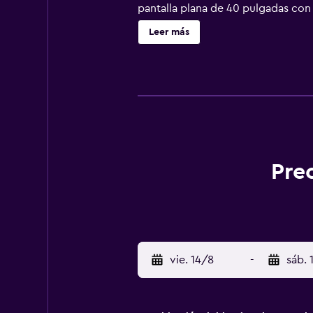
pantalla plana de 40 pulgadas con 
gratuitos. Dispone de acceso wifi a
Leer más
temporada. Otros servicios de ocio
actividades de ocio y esparcimient
recargo).
Pre
vie. 14/8
-
sáb. 