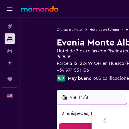
Vuelos
Ofertas de hotel
Hoteles en Europa
H
Alojamientos
Evenia Monte Al
Autos
Hotel de 3 estrellas con Piscina (c
3 estrellas
Planifica con IA
Parcela 12, 22449 Cerler, Huesca (P
+34 974 551 136
Muy bueno
603 calificacione
8,0
Trips
Español
vie. 14/8
-
2 huéspedes, 1 habitación