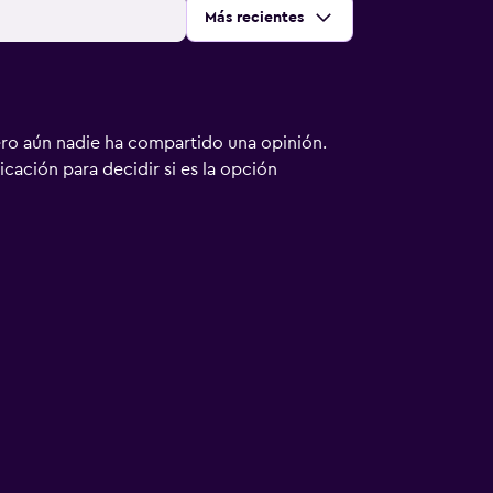
Ordenar por
:
Más recientes
ero aún nadie ha compartido una opinión.
bicación para decidir si es la opción