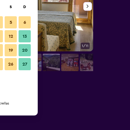
S
D
5
6
12
13
1/11
Lounge
19
20
26
27
rellas