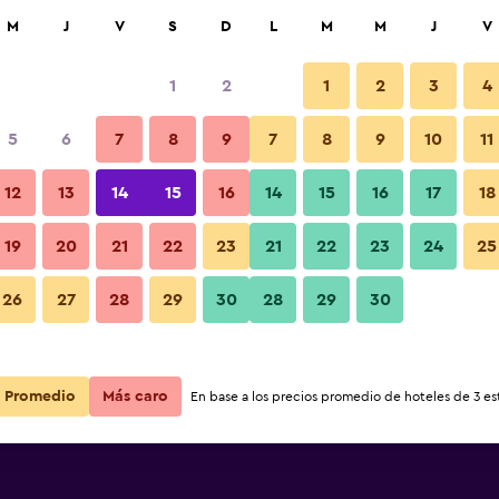
car
M
J
V
S
D
L
M
M
J
V
1
2
1
2
3
4
ás barata de precio por noche
5
6
7
8
9
7
8
9
10
11
Habitación
r
Total noche
12
13
14
15
16
14
15
16
17
18
$132
Ver oferta
19
20
21
22
23
21
22
23
24
25
Fotos
26
27
28
29
30
28
29
30
$194
Ver oferta
Promedio
Más caro
En base a los precios promedio de hoteles de 3 est