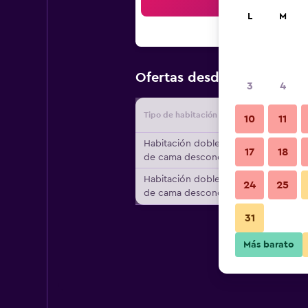
Bus
L
M
$132
Ofertas desde
/
Oferta m
3
4
Tipo de habitación
Proveedo
10
11
Habitación doble, tipo
17
18
de cama desconocido
Habitación doble, tipo
24
25
de cama desconocido
31
Más barato