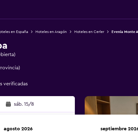
oteles en España
Hoteles en Aragón
Hoteles en Cerler
Evenia Monte A
ba
ubierta)
rovincia)
s verificadas
sáb. 15/8
agosto 2026
septiembre 202