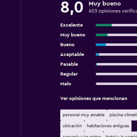
8,0
Muy bueno
603 opiniones verific
Excelente
Muy bueno
Bueno
Aceptable
Pasable
Regular
Malo
Ver opiniones que mencionan
personal muy amable
piscina climat
ubicación
habitaciones antiguas