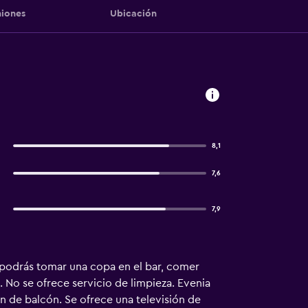
iones
Ubicación
8,1
7,6
7,9
 podrás tomar una copa en el bar, comer
a. No se ofrece servicio de limpieza. Evenia
n de balcón. Se ofrece una televisión de