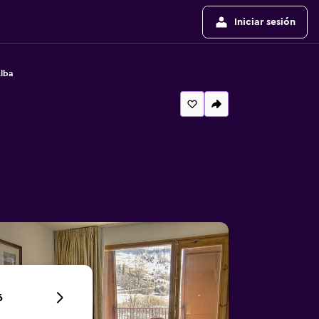
Iniciar sesión
lba
6