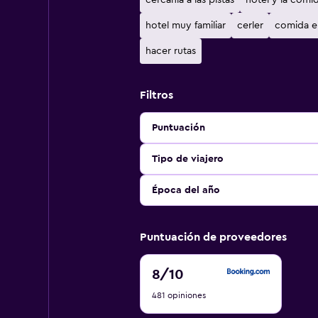
cercanía a las pistas
hotel y la comi
hotel muy familiar
cerler
comida er
hacer rutas
Filtros
Puntuación
Tipo de viajero
Época del año
Puntuación de proveedores
8
8
/10
de
481 opiniones
10