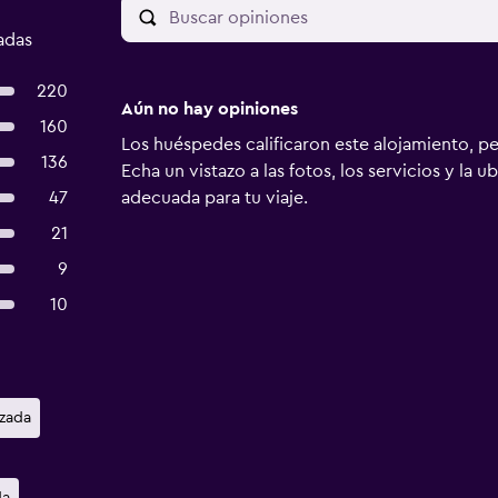
adas
220
Aún no hay opiniones
160
Los huéspedes calificaron este alojamiento, p
136
Echa un vistazo a las fotos, los servicios y la u
47
adecuada para tu viaje.
21
9
10
izada