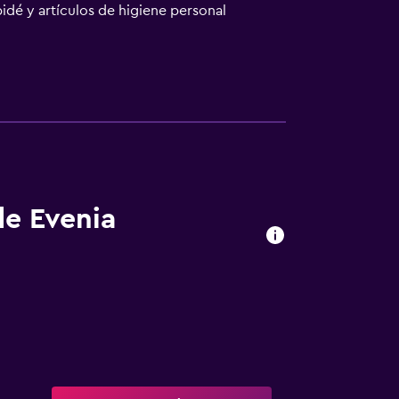
idé y artículos de higiene personal
iscina cubierta y piscina al aire libre de
í y sauna. Se pueden practicar las
lojamiento (es posible que se aplique un
de Evenia