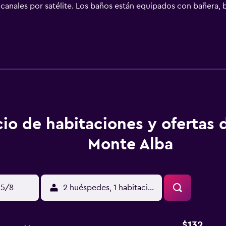
canales por satélite. Los baños están equipados con bañera, b
 Internet en las habitaciones (de pago). En el alojamiento hay p
 y esparcimiento incluyen acceso directo a las pistas de esqu
o que se indican más abajo en las instalaciones o cerca del a
cio de habitaciones y ofertas 
Monte Alba
15/8
2 huéspedes, 1 habitación
$132