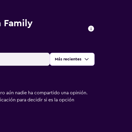
n Family
Ordenar por
:
Más recientes
ero aún nadie ha compartido una opinión.
bicación para decidir si es la opción