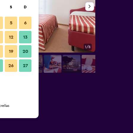
S
D
5
6
12
13
1/8
Otros
19
20
26
27
rellas