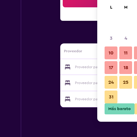
Bus
L
M
3
4
Proveedor
10
11
Proveedor para Color Metropolitan F
17
18
24
25
Proveedor para Color Metropolitan F
31
Proveedor para Color Metropolitan F
Más barato