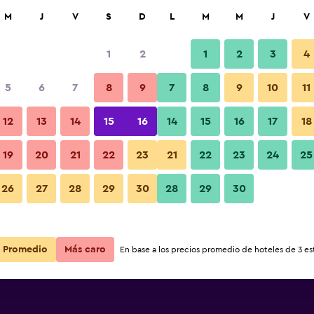
car
M
J
V
S
D
L
M
M
J
V
1
2
1
2
3
4
5
6
7
8
9
7
8
9
10
11
Habitación
12
13
14
15
16
14
15
16
17
18
Ver precios
amily Hotel
19
20
21
22
23
21
22
23
24
25
Fotos
26
27
28
29
30
28
29
30
Ver precios
amily Hotel
Ver precios
amily Hotel
Promedio
Más caro
En base a los precios promedio de hoteles de 3 est