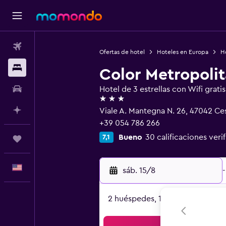
Vuelos
Ofertas de hotel
Hoteles en Europa
Ho
Alojamientos
Color Metropolit
Autos
Hotel de 3 estrellas con Wifi gratis
3 estrellas
Planifica con IA
Viale A. Mantegna N. 26, 47042 Ce
+39 054 786 266
Bueno
30 calificaciones veri
7,1
Trips
Español
sáb. 15/8
-
2 huéspedes, 1 habitación