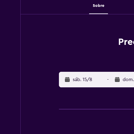
Sobre
Pre
sáb. 15/8
-
dom.