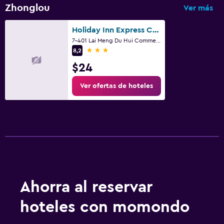
Ascensor disponible
Zhonglou
Ver más
Piscina y spa
Holiday Inn Express Changzhou Center By IHG
7-401 Lai Meng Du Hui Commercial Street, Changzhou
Spa
3 estrellas
8,2
Bañera de hidromasaje
$24
Sauna
Ver ofertas de hoteles
Salud y seguridad
Limpieza diaria
Botiquín de primeros auxilios
Caja fuerte
Zona de trabajo
Ahorra al reservar
Fax/fotocopiadora
hoteles con momondo
Escritorio