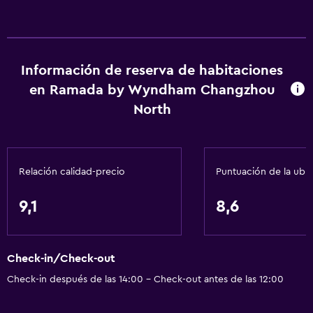
Servicio de habitaciones
Check-out exprés
Botella de agua
Información de reserva de habitaciones
Check-in/check-out privado
en Ramada by Wyndham Changzhou
Recepción 24 horas
North
Servicios básicos
Wifi gratis
Relación calidad-precio
Puntuación de la ubi
Wifi disponible en todas las instalaciones
Internet
9,1
8,6
Toallas
Artículos de aseo gratis
Check-in/Check-out
Champú
Check-in después de las 14:00 - Check-out antes de las 12:00
Calefacción