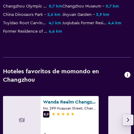
Sala de estar/TV compartida
Changzhou Olympic Sports Center
0,7 km
Changzhou Museum
0,7 km
TV por cable o vía satélite
China Dinosaurs Park
2,6 km
Jinyuan Garden
3,9 km
TV
Tuyidao Root Carving Art Museum
4,1 km
Juqiubais Former Residence
4,4 km
Former Residence of Zhao Yi
4,4 km
Lavandería
Lavandería
Servicio de planchado
Servicios de lavandería/tintorería
Hoteles favoritos de momondo en
Plancha y tabla de planchar
Changzhou
Tendedero
Habitación
Wanda Realm Changzhou
No. 299 Huayuan Street, Changzhou
Camas extralargas (+2 m)
5 estrellas
8,9
Enchufe cerca de la cama
Despertador