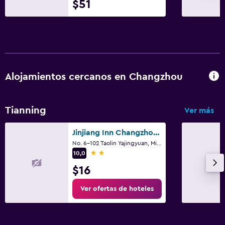
$51
Perchero
Armario o clóset
Actividades
Tienda de regalos
Alojamientos cercanos en Changzhou
Salón de belleza
Ping pong
Tianning
Ver más
Compras
Jinjiang Inn Changzhou, Tianning Temple
Mesa de billar
No. 6-102 Taolin Yajingyuan, Mid Yanlin Road, Changzhou, Jiangsu, Changzhou
2 estrellas
10,0
Accesibilidad y adecuación
$16
Habitaciones para no fumadores disponibles
Ver ofertas de hoteles
Accesibilidad
Ascensor