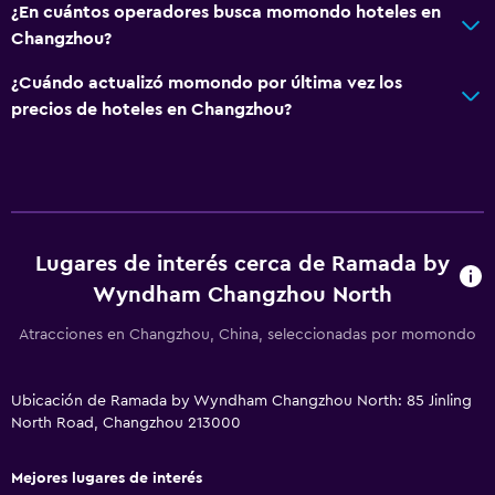
¿En cuántos operadores busca momondo hoteles en
Ducha italiana
Changzhou?
General
¿Cuándo actualizó momondo por última vez los
precios de hoteles en Changzhou?
Pantuflas
Sofá
Casilleros
Teléfono
Alfombrado
Lugares de interés cerca de Ramada by
Wyndham Changzhou North
Vista a la ciudad
Espacio de almacenamiento
Atracciones en Changzhou, China, seleccionadas por momondo
Sistema de entretenimiento
Ubicación de Ramada by Wyndham Changzhou North: 85 Jinling
North Road, Changzhou 213000
Radio
TV de pantalla plana
Mejores lugares de interés