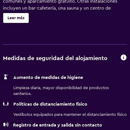
comunes y aparcamiento gratuito. Otras instalaciones
incluyen un bar-cafetería, una sauna y un centro de
negocios. Se incluye un servicio de limpieza limitado.
Leer más
Ramada Changzhou North ofrece 159 alojamientos con
minibar y caja fuerte. Los huéspedes pueden navegar por
la web gracias a nuestro acceso a Internet gratis (por
cable y wifi). Los baños están equipados con albornoces,
zapatillas y artículos de higiene personal gratuitos. Es
posible solicitar secador de pelo, cambio de toallas y
Medidas de seguridad del alojamiento
cambio de sábanas. También hay camas supletorias (de
pago) a disposición de los clientes. Se ofrece servicio de
Aumento de medidas de higiene
limpieza de forma limitada. Los servicios de ocio y
esparcimiento en este hotel incluyen sauna y gimnasio.
Limpieza diaria, mayor disponibilidad de productos
sanitarios.
Políticas de distanciamiento físico
Vestíbulos equipados para mantener el distanciamiento físico
Registro de entrada y salida sin contacto