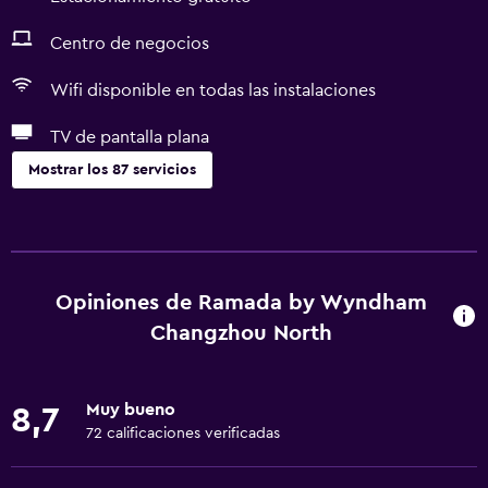
Centro de negocios
Wifi disponible en todas las instalaciones
TV de pantalla plana
Mostrar los 87 servicios
Servicios y facilidades
Centro de negocios
Servicio de despertador
Opiniones de Ramada by Wyndham
Servicio de conserjería
Changzhou North
Caja fuerte
Cambio de divisas
Muy bueno
8,7
Instalaciones para reuniones
72 calificaciones verificadas
Minimercado en las instalaciones