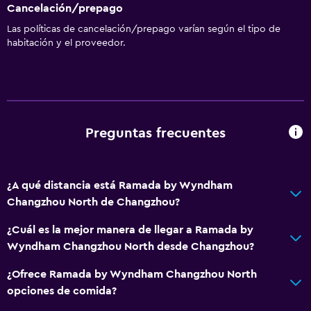
Gel de ducha
Cancelación/prepago
Aire acondicionado
Las políticas de cancelación/prepago varían según el tipo de
habitación y el proveedor.
Pijamas
Papeleras
Acondicionador
Comedor
Preguntas frecuentes
Tetera eléctrica
Minibar
¿A qué distancia está Ramada by Wyndham
Microondas
Changzhou North de Changzhou?
Bar de tapas
¿Cuál es la mejor manera de llegar a Ramada by
Restaurante
Wyndham Changzhou North desde Changzhou?
Bar/lounge
¿Ofrece Ramada by Wyndham Changzhou North
Desayuno en la habitación
opciones de comida?
Tetera/cafetera