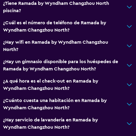
¿Tiene Ramada by Wyndham Changzhou North
Tetera
piscina?
Nevera
¿Cuál es el número de teléfono de Ramada by
La comida se puede entregar en el alojamiento
Wyndham Changzhou North?
¿Hay wifi en Ramada by Wyndham Changzhou
Baño
North?
Ducha
¿Hay un gimnasio disponible para los huéspedes de
Gorro de baño
Ramada by Wyndham Changzhou North?
Tina de baño
¿A qué hora es el check-out en Ramada by
Secador de pelo
Wyndham Changzhou North?
Aseo
¿Cuánto cuesta una habitación en Ramada by
Papel higiénico
Wyndham Changzhou North?
Cepillo de dientes
¿Hay servicio de lavandería en Ramada by
Albornoz
Wyndham Changzhou North?
Baño privado