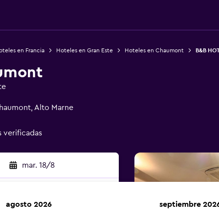
teles en Francia
Hoteles en Gran Este
Hoteles en Chaumont
B&B HO
umont
te
Chaumont, Alto Marne
s verificadas
mar. 18/8
agosto 2026
septiembre 202