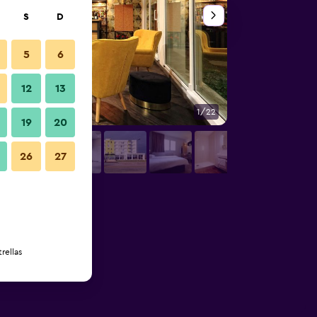
S
D
5
6
12
13
1/22
Restaurante
19
20
26
27
rellas