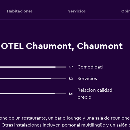
Habitaciones
Servicios
Opin
HOTEL Chaumont, Chaumont
Comodidad
8,7
Servicios
8,2
Relación calidad-
8,6
precio
ne de un restaurante, un bar o lounge y una sala de reuniones.
 Otras instalaciones incluyen personal multilingüe y un sa