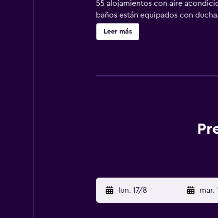
55 alojamientos con aire acondicio
baños están equipados con ducha. L
planchar con plancha y secador de 
Leer más
Pr
lun. 17/8
-
mar. 