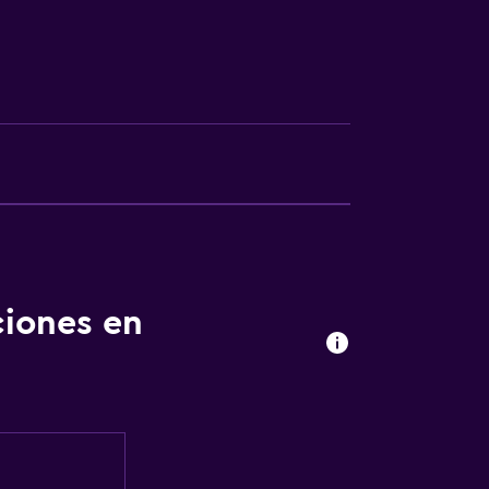
le
apoyo
ibles por ascensor
ciones en
a noble
das