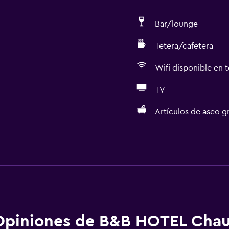
Bar/lounge
Tetera/cafetera
Wifi disponible en t
TV
Artículos de aseo gr
Accesibilidad y adecuac
Unidad accesible para pe
aciones
Mascotas permitidas bajo
Ducha adaptada para sill
Ascensor
Opiniones de B&B HOTEL Cha