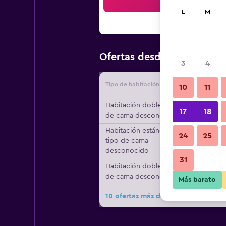
Bus
L
M
$83
Ofertas desde
/
Oferta má
3
4
Tipo de habitación
Proveedo
10
11
Habitación doble, tipo
17
18
de cama desconocido
Habitación estándar,
24
25
tipo de cama
desconocido
31
Habitación doble, tipo
de cama desconocido
Más barato
10 ofertas más de B&B HOTEL Chau