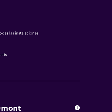
odas las instalaciones
atis
ión
rsonas en silla de ruedas
 consulta (pueden aplicar cargos extra)
a de ruedas
umont