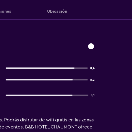
iones
Ubicación
8,4
8,2
8,1
 Podrás disfrutar de wifi gratis en las zonas
lón de eventos. B&B HOTEL CHAUMONT ofrece