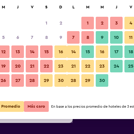
car
M
J
V
S
D
L
M
M
J
V
1
2
1
2
3
4
s barata de precio por noche
5
6
7
8
9
7
8
9
10
11
Restaurante
r
Total noche
12
13
14
15
16
14
15
16
17
18
$83
Ver oferta
19
20
21
22
23
21
22
23
24
25
Fotos
26
27
28
29
30
28
29
30
$84
Ver oferta
$86
Ver oferta
Promedio
Más caro
En base a los precios promedio de hoteles de 3 est
mont