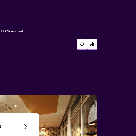
TEL Chaumont
6