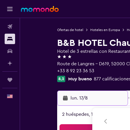
Vuelos
Ofertas de hotel
Hoteles en Europa
Ho
Alojamientos
B&B HOTEL Cha
Autos
Hotel de 3 estrellas con Restauran
3 estrellas
Planifica con IA
Route de Langres - D619, 52000 
+33 8 92 23 36 53
Muy bueno
877 calificacione
8,2
Trips
Español
lun. 17/8
-
2 huéspedes, 1 habitación