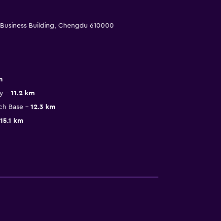
 Business Building, Chengdu 610000
m
y
11.2 km
ch Base
12.3 km
15.1 km