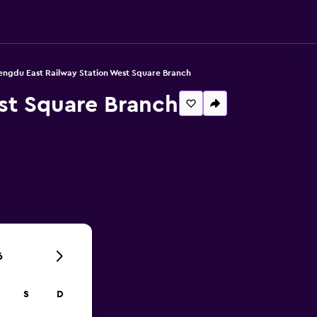
hengdu East Railway Station West Square Branch
st Square Branch
6
S
D