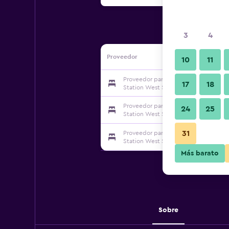
3
4
Proveedor
10
11
Proveedor para 7 Days Inn - Chengdu 
17
18
Station West Square Branch
Proveedor para 7 Days Inn - Chengdu 
24
25
Station West Square Branch
31
Proveedor para 7 Days Inn - Chengdu 
Station West Square Branch
Más barato
Sobre