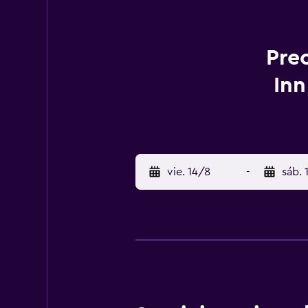
Prec
Inn
vie. 14/8
-
sáb. 