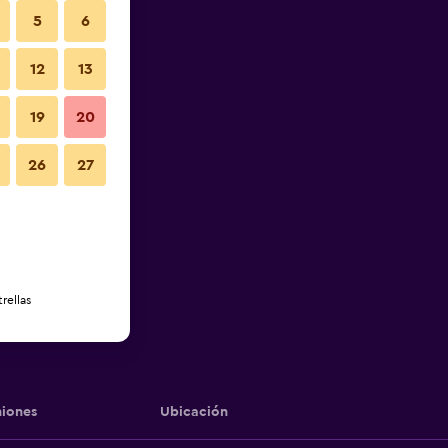
5
6
12
13
19
20
26
27
rellas
iones
Ubicación