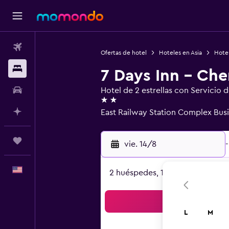
Vuelos
Ofertas de hotel
Hoteles en Asia
Hote
Alojamientos
7 Days Inn - Ch
Autos
Hotel de 2 estrellas con Servicio 
2 estrellas
Planifica con IA
East Railway Station Complex Bus
Trips
vie. 14/8
-
Español
2 huéspedes, 1 habitación
Bus
L
M