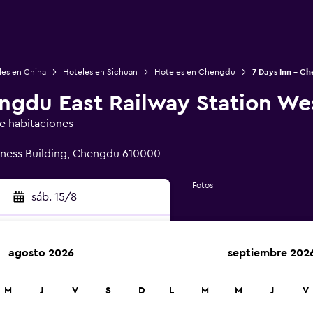
les en China
Hoteles en Sichuan
Hoteles en Chengdu
7 Days Inn - C
engdu East Railway Station We
de habitaciones
iness Building, Chengdu 610000
Fotos
sáb. 15/8
agosto 2026
septiembre 202
car
M
J
V
S
D
L
M
M
J
V