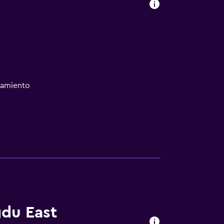
namiento
gdu East