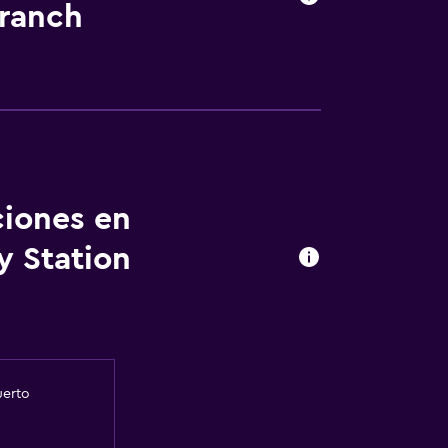
Branch
ciones en
y Station
uerto