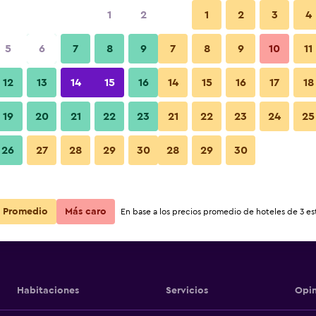
1
2
1
2
3
4
5
6
7
8
9
7
8
9
10
11
12
13
14
15
16
14
15
16
17
18
East Railway
Ver precios
19
20
21
22
23
21
22
23
24
25
East Railway
26
27
28
29
30
28
29
30
Ver precios
East Railway
Ver precios
Promedio
Más caro
En base a los precios promedio de hoteles de 3 est
Habitaciones
Servicios
Opin