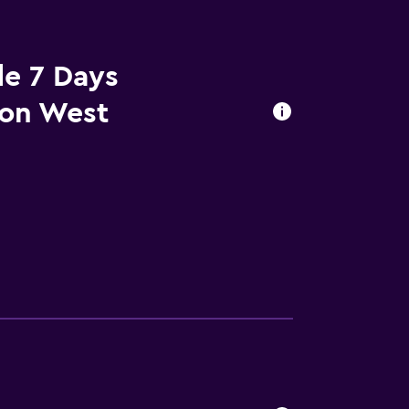
de 7 Days
ion West