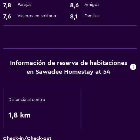
7,8
8,6
Parejas
Amigos
Estacionamiento y transporte
7,6
8,1
Viajeros en solitario
Familias
Traslado aeropuerto
Actividades
Bicicletas
Información de reserva de habitaciones
Servicios y facilidades
en Sawadee Homestay at 54
Recepción 24 horas
Distancia al centro
1,8 km
Check-in/Check-out