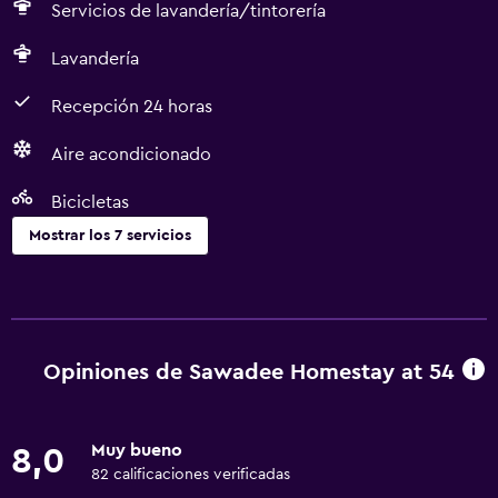
Servicios de lavandería/tintorería
Lavandería
Recepción 24 horas
Aire acondicionado
Bicicletas
Mostrar los 7 servicios
Lavandería
Lavandería
Servicios de lavandería/tintorería
Opiniones de Sawadee Homestay at 54
Servicios básicos
Muy bueno
8,0
Aire acondicionado
82 calificaciones verificadas
Wifi