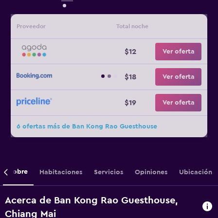
Proveedor
Total noche
$12
Ver oferta
$18
Ver oferta
$19
Ver oferta
6 ofertas más de Ban Kong Rao Guesthouse
Sobre
Habitaciones
Servicios
Opiniones
Ubicación
Acerca de Ban Kong Rao Guesthouse,
Chiang Mai