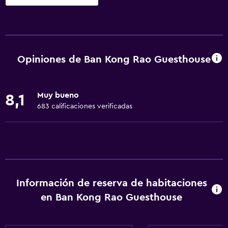
Servicios básicos
Wifi gratis
Wifi disponible en todas las instalaciones
Opiniones de Ban Kong Rao Guesthouse
Internet
Toallas
Muy bueno
8,1
Extinguidor
683 calificaciones verificadas
Artículos de aseo gratis
Champú
Alarma de humo
Gel de ducha
Información de reserva de habitaciones
Aire acondicionado
en Ban Kong Rao Guesthouse
Papeleras