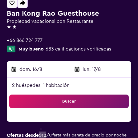
Ban Kong Rao Guesthouse
Propiedad vacacional con Restaurante
2 estrellas
+66 866 724 777
Muy bueno
683 calificaciones verificadas
8,1
dom. 16/8
-
lun. 17/8
2 huéspedes, 1 habitación
Buscar
Ofertas desde
$12
/
Oferta más barata de precio por noche