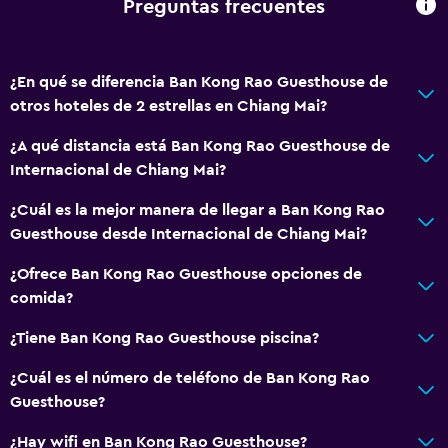
Preguntas frecuentes
Cámaras CCTV en zonas comunes
Cámaras CCTV en el exterior
¿En qué se diferencia Ban Kong Rao Guesthouse de
Detector de monóxido de carbono
otros hoteles de 2 estrellas en Chiang Mai?
Mosquitera
¿A qué distancia está Ban Kong Rao Guesthouse de
Caja fuerte
Internacional de Chiang Mai?
Baño
¿Cuál es la mejor manera de llegar a Ban Kong Rao
Guesthouse desde Internacional de Chiang Mai?
Ducha
Secador de pelo
¿Ofrece Ban Kong Rao Guesthouse opciones de
comida?
Aseo
Papel higiénico
¿Tiene Ban Kong Rao Guesthouse piscina?
Baño privado
¿Cuál es el número de teléfono de Ban Kong Rao
Ducha italiana
Guesthouse?
¿Hay wifi en Ban Kong Rao Guesthouse?