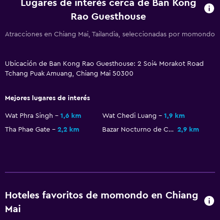
Check-in/check-out privado
Lugares de interés cerca de Ban Kong
Rao Guesthouse
Accesibilidad y adecuación
Atracciones en Chiang Mai, Tailandia, seleccionadas por momondo
Unidad ubicada en la planta baja
Habitaciones para no fumadores disponibles
Ubicación de Ban Kong Rao Guesthouse: 2 Soi4 Morakot Road
Tchang Puak Amuang, Chiang Mai 50300
Plantas superiores accesibles por escaleras
Áreas designadas para fumadores
Mejores lugares de interés
Entrada privada
Wat Phra Singh
1,6 km
Wat Chedi Luang
1,9 km
Tha Phae Gate
2,2 km
Bazar Nocturno de Chiang Mai
2,9 km
Habitación
Camas extralargas (+2 m)
Enchufe cerca de la cama
Sofá cama
Hoteles favoritos de momondo en Chiang
Perchero
Mai
Armario o clóset