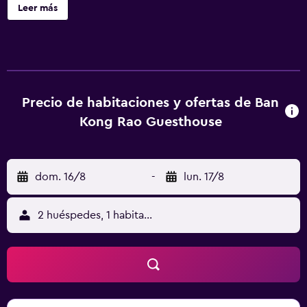
hostal o pensión de 2 estrellas ofrece jardín y habitaciones
Leer más
con aire acondicionado, wifi gratis y baño privado.
Algunas unidades del alojamiento disponen de un balcón
con vistas a la montaña. Todas las unidades incluyen TV de
pantalla plana con canales vía satélite, nevera, hervidor,
ducha, artículos de aseo gratuitos y armario. El hostal o
pensión ofrece desayuno continental o asiático.
Precio de habitaciones y ofertas de Ban
Monumento a los Tres Reyes está a 2,4 km del alojamiento,
Kong Rao Guesthouse
y Wat Phra Singh está a 2,4 km. El aeropuerto (Aeropuerto
internacional de Chiang Mai) está a 7 km.
dom. 16/8
-
lun. 17/8
2 huéspedes, 1 habitación