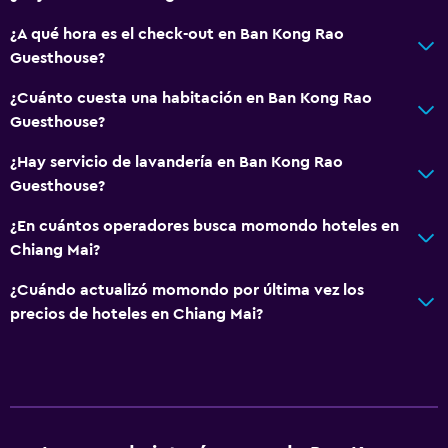
Comedor
¿A qué hora es el check-out en Ban Kong Rao
Tetera eléctrica
Guesthouse?
Minibar
¿Cuánto cuesta una habitación en Ban Kong Rao
Restaurante
Guesthouse?
Tetera/cafetera
¿Hay servicio de lavandería en Ban Kong Rao
Nevera
Guesthouse?
La comida se puede entregar en el alojamiento
¿En cuántos operadores busca momondo hoteles en
Chiang Mai?
Servicios y facilidades
Renta de autos
¿Cuándo actualizó momondo por última vez los
precios de hoteles en Chiang Mai?
Servicio de habitaciones
Acceso con llave
Check-out exprés
Botella de agua