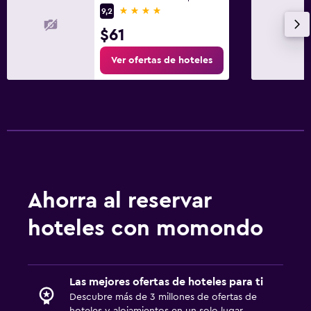
4 estrellas
9,2
Jardín
$61
Lavandería
Ver ofertas de hoteles
Lavandería
Servicios de lavandería/tintorería
Zona de trabajo
Fax/fotocopiadora
Escritorio
Ahorra al reservar
Ideal para familias
hoteles con momondo
Zona cubierta de juegos
Las mejores ofertas de hoteles para ti
Descubre más de 3 millones de ofertas de
hoteles y alojamientos en un solo lugar.