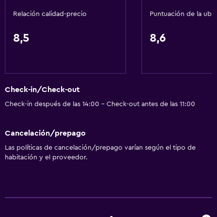
General
Relación calidad-precio
Puntuación de la ubi
Ventana
Vista a una calle tranquila
8,5
8,6
Habitaciones familiares
Zona de estar
Sofá
Check-in/Check-out
Solárium
Check-in después de las 14:00 - Check-out antes de las 11:00
Habitaciones insonorizadas
Vista a la montaña
Cancelación/prepago
Vista a la ciudad
Las políticas de cancelación/prepago varían según el tipo de
Espacio de almacenamiento
habitación y el proveedor.
Salud y seguridad
Limpieza diaria
Botiquín de primeros auxilios